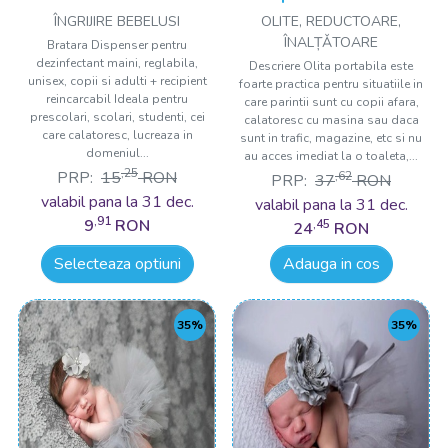
recipient reincarcabil
ÎNGRIJIRE BEBELUSI
OLITE, REDUCTOARE,
Drool
ÎNALȚǍTOARE
Bratara Dispenser pentru
dezinfectant maini, reglabila,
Descriere Olita portabila este
unisex, copii si adulti + recipient
foarte practica pentru situatiile in
reincarcabil Ideala pentru
care parintii sunt cu copii afara,
prescolari, scolari, studenti, cei
calatoresc cu masina sau daca
care calatoresc, lucreaza in
sunt in trafic, magazine, etc si nu
domeniul...
au acces imediat la o toaleta,...
,25
PRP:
15
RON
,62
PRP:
37
RON
valabil pana la 31 dec.
valabil pana la 31 dec.
,91
9
RON
,45
24
RON
Selecteaza optiuni
Adauga in cos
35%
35%