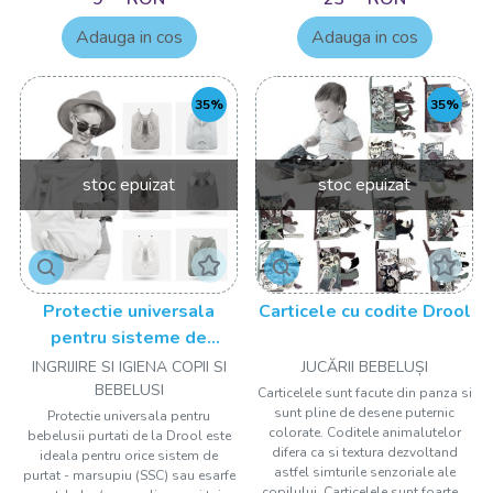
Adauga in cos
Adauga in cos
35%
35%
stoc epuizat
stoc epuizat
Protectie universala
Carticele cu codite Drool
pentru sisteme de
purtare tip marsupiu
INGRIJIRE SI IGIENA COPII SI
JUCĂRII BEBELUȘI
Drool
BEBELUSI
Carticelele sunt facute din panza si
sunt pline de desene puternic
Protectie universala pentru
colorate. Coditele animalutelor
bebelusii purtati de la Drool este
difera ca si textura dezvoltand
ideala pentru orice sistem de
astfel simturile senzoriale ale
purtat - marsupiu (SSC) sau esarfe
copilului. Carticelele sunt foarte...