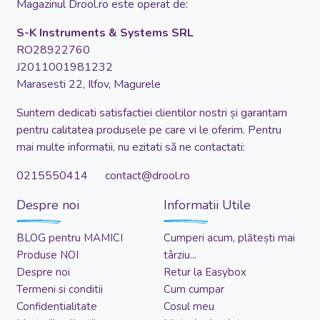
Magazinul Drool.ro este operat de:
S-K Instruments & Systems SRL
RO28922760
J2011001981232
Marasesti 22, Ilfov, Magurele
Suntem dedicati satisfactiei clientilor nostri și garantam
pentru calitatea produsele pe care vi le oferim. Pentru
mai multe informatii, nu ezitati să ne contactati:
0215550414 contact@drool.ro
Despre noi
Informatii Utile
BLOG pentru MAMICI
Cumperi acum, plătești mai
Produse NOI
târziu...
Despre noi
Retur la Easybox
Termeni si conditii
Cum cumpar
Confidentialitate
Cosul meu