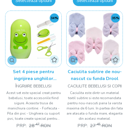
Selecteaza optiuni
Selecteaza optiuni
34%
35%
Set 4 piese pentru
Caciulita subtire de nou-
ingrijirea unghiilor
nascut cu funda Drool
bebelusului Drool
ÎNGRIJIRE BEBELUSI
CACIULITE BEBELUSI SI COPII
Acest set este special creat pentru
Caciulita este dintr-un material
bebelusi, toate accesoriile fiind
textil subtire si este recomandata
sigure. Aceasta trusa de
pentru nou-nascuti pana la varsta
manichiura contine: - Forfecuta -
maxima de 6 luni. In partea din fata
Pila din pvc - Unghiera cu suport
are atasata o funda mare, eleganta
pvc, toate create special pentru...
din acelasi material.
,47
,45
PRP:
28
RON
PRP:
27
RON