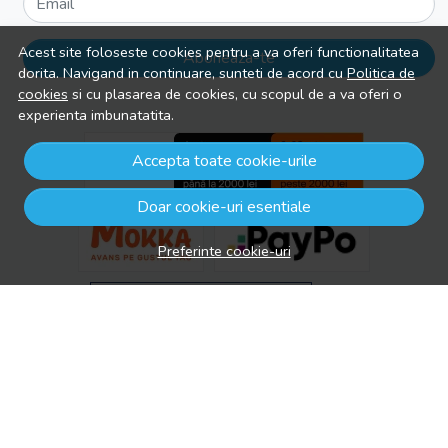
Email
Acest site foloseste cookies pentru a va oferi functionalitatea
Aboneaza-te
dorita. Navigand in continuare, sunteti de acord cu
Politica de
cookies
si cu plasarea de cookies, cu scopul de a va oferi o
experienta imbunatatita.
Accepta toate cookie-urile
Doar cookie-uri esentiale
Preferinte cookie-uri