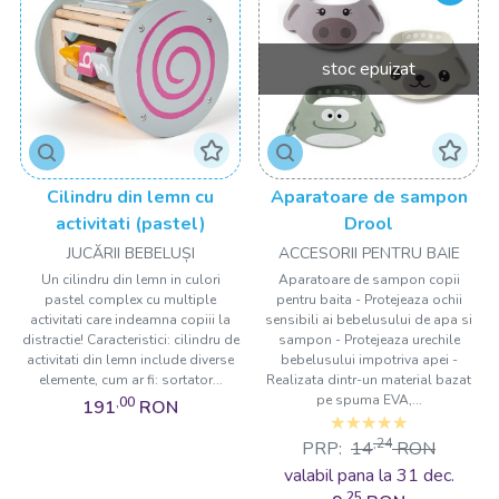
stoc epuizat
Cilindru din lemn cu
Aparatoare de sampon
activitati (pastel)
Drool
JUCĂRII BEBELUȘI
ACCESORII PENTRU BAIE
Un cilindru din lemn in culori
Aparatoare de sampon copii
pastel complex cu multiple
pentru baita - Protejeaza ochii
activitati care indeamna copiii la
sensibili ai bebelusului de apa si
distractie! Caracteristici: cilindru de
sampon - Protejeaza urechile
activitati din lemn include diverse
bebelusului impotriva apei -
elemente, cum ar fi: sortator...
Realizata dintr-un material bazat
pe spuma EVA,...
,00
191
RON
,24
PRP:
14
RON
valabil pana la 31 dec.
,25