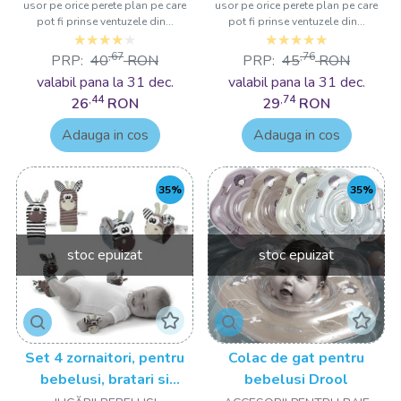
usor pe orice perete plan pe care
usor pe orice perete plan pe care
pot fi prinse ventuzele din...
pot fi prinse ventuzele din...
,67
,76
PRP:
40
RON
PRP:
45
RON
valabil pana la 31 dec.
valabil pana la 31 dec.
,44
,74
26
RON
29
RON
Adauga in cos
Adauga in cos
35%
35%
stoc epuizat
stoc epuizat
Set 4 zornaitori, pentru
Colac de gat pentru
bebelusi, bratari si
bebelusi Drool