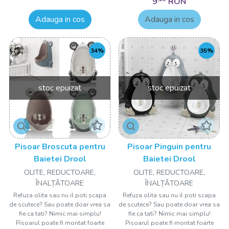
9
RON
Adauga in cos
Adauga in cos
34%
35%
stoc epuizat
stoc epuizat
Pisoar Broscuta pentru
Pisoar Pinguin pentru
Baietei Drool
Baietei Drool
OLITE, REDUCTOARE,
OLITE, REDUCTOARE,
ÎNALȚǍTOARE
ÎNALȚǍTOARE
Refuza olita sau nu il poti scapa
Refuza olita sau nu il poti scapa
de scutece? Sau poate doar vrea sa
de scutece? Sau poate doar vrea sa
fie ca tati? Nimic mai simplu!
fie ca tati? Nimic mai simplu!
Pisoarul poate fi montat foarte
Pisoarul poate fi montat foarte