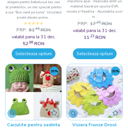
impotriva apei - Realizata dintr-un
alegere pentru bebelusul tau sau
material bazat pe spuma EVA,
al prietenilor, un dar special pentru
moale si flexibila - Ajustabila usor
a ura “Bun venit pe lume”. Ursuletul
in...
poate deveni prima...
,29
PRP:
17
RON
,34
PRP:
81
RON
valabil pana la 31 dec.
valabil pana la 31 dec.
,23
11
RON
,88
52
RON
Selecteaza optiuni
Selecteaza optiuni
35%
35%
Caciulite pentru sedinta
Viziera Frunze Drool