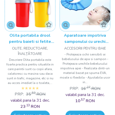
Olita portabila drool
Aparatoare impotriva
pentru baieti si fetite
samponului cu urechi
Drool
Drool
OLITE, REDUCTOARE,
ACCESORII PENTRU BAIE
ÎNALȚǍTOARE
- Protejeaza ochii sensibili ai
bebelusului de apa si sampon -
Descriere Olita portabila este
Protejeaza urechile bebelusului
foarte practica pentru situatiile in
impotriva apei - Realizata dintr-un
care parintii sunt cu copii afara,
material bazat pe spuma EVA,
calatoresc cu masina sau daca
moale si flexibila - Ajustabila usor
sunt in trafic, magazine, etc si nu
in...
au acces imediat la o toaleta,...
,27
PRP:
16
RON
,59
PRP:
35
RON
valabil pana la 31 dec.
valabil pana la 31 dec.
,57
10
RON
,13
23
RON