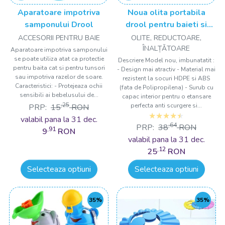
Aparatoare impotriva
Noua olita portabila
samponului Drool
drool pentru baieti si
fetite Drool
ACCESORII PENTRU BAIE
OLITE, REDUCTOARE,
ÎNALȚǍTOARE
Aparatoare impotriva samponului
se poate utiliza atat ca protectie
Descriere Model nou, imbunatatit :
pentru baita cat si pentru tunsori
- Design mai atractiv - Material mai
sau impotriva razelor de soare.
rezistent la socuri HDPE si ABS
Caracteristici: - Protejeaza ochii
(fata de Polipropilena) - Surub cu
sensibili ai bebelusului de...
capac interior pentru o etansare
,25
perfecta anti scurgere si...
PRP:
15
RON
valabil pana la 31 dec.
,64
PRP:
38
RON
,91
9
RON
valabil pana la 31 dec.
,12
25
RON
Selecteaza optiuni
Selecteaza optiuni
35%
35%