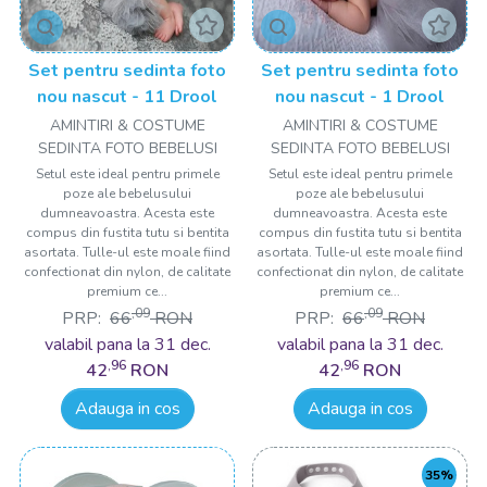
Set pentru sedinta foto
Set pentru sedinta foto
nou nascut - 11 Drool
nou nascut - 1 Drool
AMINTIRI & COSTUME
AMINTIRI & COSTUME
SEDINTA FOTO BEBELUSI
SEDINTA FOTO BEBELUSI
Setul este ideal pentru primele
Setul este ideal pentru primele
poze ale bebelusului
poze ale bebelusului
dumneavoastra. Acesta este
dumneavoastra. Acesta este
compus din fustita tutu si bentita
compus din fustita tutu si bentita
asortata. Tulle-ul este moale fiind
asortata. Tulle-ul este moale fiind
confectionat din nylon, de calitate
confectionat din nylon, de calitate
premium ce...
premium ce...
,09
,09
PRP:
66
RON
PRP:
66
RON
valabil pana la 31 dec.
valabil pana la 31 dec.
,96
,96
42
RON
42
RON
Adauga in cos
Adauga in cos
35%