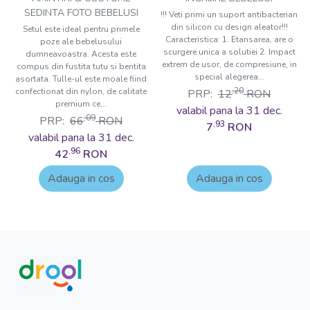
SEDINTA FOTO BEBELUSI
!!! Veti primi un suport antibacterian
din silicon cu design aleator!!!
Setul este ideal pentru primele
Caracteristica: 1. Etansarea, are o
poze ale bebelusului
scurgere unica a solutiei 2. Impact
dumneavoastra. Acesta este
extrem de usor, de compresiune, in
compus din fustita tutu si bentita
special alegerea...
asortata. Tulle-ul este moale fiind
,20
confectionat din nylon, de calitate
PRP:
12
RON
premium ce...
valabil pana la 31 dec.
,09
PRP:
66
RON
,93
7
RON
valabil pana la 31 dec.
,96
42
RON
Adauga in cos
Adauga in cos