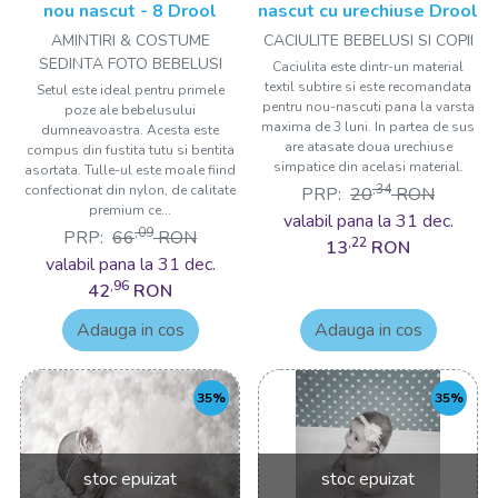
nou nascut - 8 Drool
nascut cu urechiuse Drool
AMINTIRI & COSTUME
CACIULITE BEBELUSI SI COPII
SEDINTA FOTO BEBELUSI
Caciulita este dintr-un material
textil subtire si este recomandata
Setul este ideal pentru primele
pentru nou-nascuti pana la varsta
poze ale bebelusului
maxima de 3 luni. In partea de sus
dumneavoastra. Acesta este
are atasate doua urechiuse
compus din fustita tutu si bentita
simpatice din acelasi material.
asortata. Tulle-ul este moale fiind
,34
confectionat din nylon, de calitate
PRP:
20
RON
premium ce...
valabil pana la 31 dec.
,09
PRP:
66
RON
,22
13
RON
valabil pana la 31 dec.
,96
42
RON
Adauga in cos
Adauga in cos
35%
35%
stoc epuizat
stoc epuizat