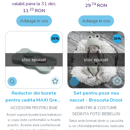
valabil pana la 31 dec.
,74
29
RON
,23
11
RON
Adauga in cos
Adauga in cos
35%
35%
stoc epuizat
stoc epuizat
Reductor din burete
Set pentru poze nou
pentru cadita MAXI Green
nascut - Broscuta Drool
Drool
ACCESORII PENTRU BAIE
AMINTIRI & COSTUME
SEDINTA FOTO BEBELUSI
Acest suport burete baie bebelusi
si copii este confortabil si foarte
Setul este format dintr-o caciulita
practic. Acesta este confectionat
si un chilotel/pantalonas realizate