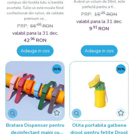
Având un volum de 30ml, este
compus din fustita tutu si bentita
perfectă pentru a fi...
asortata. Tulle-ul este moale fiind
,25
confectionat din nylon, de calitate
PRP:
15
RON
premium ce...
valabil pana la 31 dec.
,09
PRP:
66
RON
,91
9
RON
valabil pana la 31 dec.
,96
42
RON
Adauga in cos
Adauga in cos
35%
35%
Bratara Dispenser pentru
Olita portabila galbena
dezinfectant maini cu
drool pentru fetite Drool