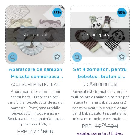
35%
35%
stoc epuizat
stoc epuizat
Aparatoare de sampon
Set 4 zornaitori, pentru
Pisicuta somnoroasa
bebelusi, bratari si
Drool
sosetute - model 2 Drool
ACCESORII PENTRU BAIE
JUCĂRII BEBELUȘI
Aparatoare de sampon copii
Pachetul este format din 2 bratari
pentru baita - Protejeaza ochii
multicolore cu animale care se pot
sensibili ai bebelusului de apa si
atasa la mana bebelusului si 2
sampon - Protejeaza urechile
sosetute pentru picioruse. Atunci
bebelusului impotriva apei -
cand bebelusului le poarta si isi
Realizata dintr-un material bazat
misca membrele, ele zornaie. -...
pe spuma EVA,...
,76
PRP:
45
RON
,29
PRP:
17
RON
valabil pana la 31 dec.