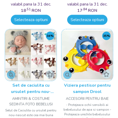
valabil pana la 31 dec.
valabil pana la 31 dec.
,51
,84
18
RON
17
RON
Selecteaza optiuni
Selecteaza optiuni
34%
35%
Set de caciulita cu
Viziera pestisor pentru
ursulet pentru nou-
sampon Drool
nascut Drool
AMINTIRI & COSTUME
ACCESORII PENTRU BAIE
SEDINTA FOTO BEBELUSI
- Protejeaza ochii sensibili ai
bebelusului de apa si sampon -
Setul de Caciulita cu ursulet pentru
Protejeaza urechile bebelusului
nou-nascut este cea mai buna