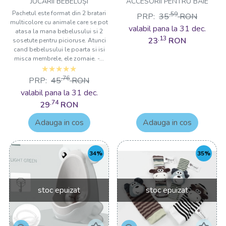
sosetute Drool
JUCĂRII BEBELUȘI
ACCESORII PENTRU BAIE
Pachetul este format din 2 bratari
,59
PRP:
35
RON
multicolore cu animale care se pot
valabil pana la 31 dec.
atasa la mana bebelusului si 2
,13
23
RON
sosetute pentru picioruse. Atunci
cand bebelusului le poarta si isi
misca membrele, ele zornaie. -...
,76
PRP:
45
RON
valabil pana la 31 dec.
,74
29
RON
Adauga in cos
Adauga in cos
34%
35%
stoc epuizat
stoc epuizat