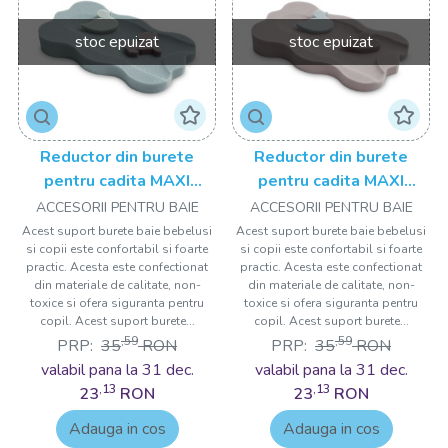
stoc epuizat
stoc epuizat
Reductor din burete
Reductor din burete
pentru cadita MAXI
pentru cadita MAXI
Albastru Drool
Yellow
ACCESORII PENTRU BAIE
ACCESORII PENTRU BAIE
Acest suport burete baie bebelusi
Acest suport burete baie bebelusi
si copii este confortabil si foarte
si copii este confortabil si foarte
practic. Acesta este confectionat
practic. Acesta este confectionat
din materiale de calitate, non-
din materiale de calitate, non-
toxice si ofera siguranta pentru
toxice si ofera siguranta pentru
copil. Acest suport burete...
copil. Acest suport burete...
,59
,59
PRP:
35
RON
PRP:
35
RON
valabil pana la 31 dec.
valabil pana la 31 dec.
,13
,13
23
RON
23
RON
Adauga in cos
Adauga in cos