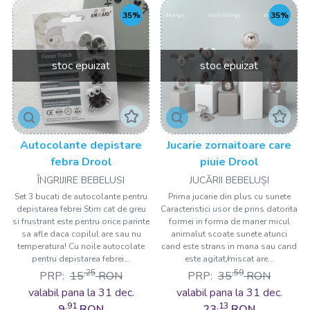
35%
35%
stoc epuizat
stoc epuizat
Autocolante depistare
Jucarie zornaitoare care
febra Drool
piuie Drool
ÎNGRIJIRE BEBELUSI
JUCĂRII BEBELUȘI
Set 3 bucati de autocolante pentru
Prima jucarie din plus cu sunete
depistarea febrei Stim cat de greu
Caracteristici usor de prins datorita
si frustrant este pentru orice parinte
formei in forma de maner micul
sa afle daca copilul are sau nu
animalut scoate sunete atunci
temperatura! Cu noile autocolate
cand este strans in mana sau cand
pentru depistarea febrei...
este agitat/miscat are...
,25
,59
PRP:
15
RON
PRP:
35
RON
valabil pana la 31 dec.
valabil pana la 31 dec.
,91
,13
9
RON
23
RON