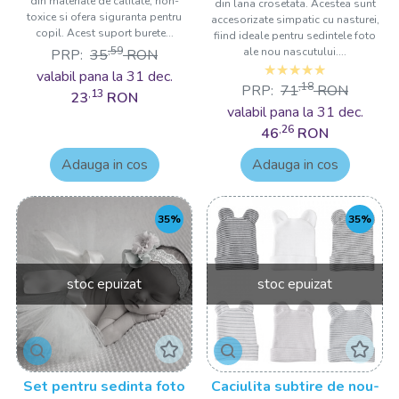
din materiale de calitate, non-
din lana crosetata. Acestea sunt
toxice si ofera siguranta pentru
accesorizate simpatic cu nasturei,
copil. Acest suport burete...
fiind ideale pentru sedintele foto
,59
ale nou nascutului....
PRP:
35
RON
valabil pana la 31 dec.
,18
PRP:
71
RON
,13
23
RON
valabil pana la 31 dec.
,26
46
RON
Adauga in cos
Adauga in cos
35%
35%
stoc epuizat
stoc epuizat
Set pentru sedinta foto
Caciulita subtire de nou-