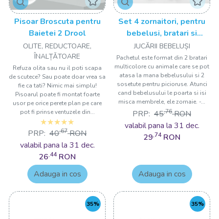
Pisoar Broscuta pentru
Set 4 zornaitori, pentru
Baietei 2 Drool
bebelusi, bratari si
sosetute - model 3 Drool
OLITE, REDUCTOARE,
JUCĂRII BEBELUȘI
ÎNALȚǍTOARE
Pachetul este format din 2 bratari
multicolore cu animale care se pot
Refuza olita sau nu il poti scapa
atasa la mana bebelusului si 2
de scutece? Sau poate doar vrea sa
sosetute pentru picioruse. Atunci
fie ca tati? Nimic mai simplu!
cand bebelusului le poarta si isi
Pisoarul poate fi montat foarte
misca membrele, ele zornaie. -...
usor pe orice perete plan pe care
,76
pot fi prinse ventuzele din...
PRP:
45
RON
valabil pana la 31 dec.
,67
PRP:
40
RON
,74
29
RON
valabil pana la 31 dec.
,44
26
RON
Adauga in cos
Adauga in cos
35%
35%