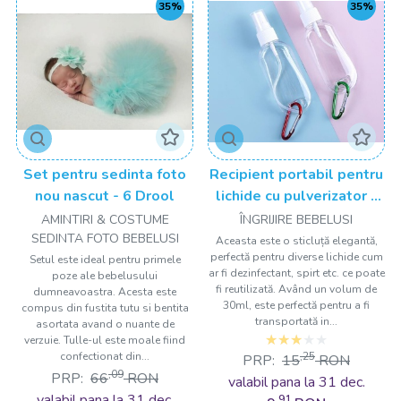
35%
35%
Set pentru sedinta foto
Recipient portabil pentru
nou nascut - 6 Drool
lichide cu pulverizator -
30 ml Drool
AMINTIRI & COSTUME
ÎNGRIJIRE BEBELUSI
SEDINTA FOTO BEBELUSI
Aceasta este o sticluță elegantă,
perfectă pentru diverse lichide cum
Setul este ideal pentru primele
ar fi dezinfectant, spirt etc. ce poate
poze ale bebelusului
fi reutilizată. Având un volum de
dumneavoastra. Acesta este
30ml, este perfectă pentru a fi
compus din fustita tutu si bentita
transportată in...
asortata avand o nuante de
verzuie. Tulle-ul este moale fiind
confectionat din...
,25
PRP:
15
RON
,09
PRP:
66
RON
valabil pana la 31 dec.
valabil pana la 31 dec.
,91