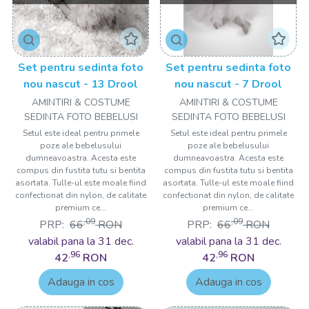
Set pentru sedinta foto
Set pentru sedinta foto
nou nascut - 13 Drool
nou nascut - 7 Drool
AMINTIRI & COSTUME
AMINTIRI & COSTUME
SEDINTA FOTO BEBELUSI
SEDINTA FOTO BEBELUSI
Setul este ideal pentru primele
Setul este ideal pentru primele
poze ale bebelusului
poze ale bebelusului
dumneavoastra. Acesta este
dumneavoastra. Acesta este
compus din fustita tutu si bentita
compus din fustita tutu si bentita
asortata. Tulle-ul este moale fiind
asortata. Tulle-ul este moale fiind
confectionat din nylon, de calitate
confectionat din nylon, de calitate
premium ce...
premium ce...
,09
,09
PRP:
66
RON
PRP:
66
RON
valabil pana la 31 dec.
valabil pana la 31 dec.
,96
,96
42
RON
42
RON
Adauga in cos
Adauga in cos