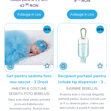
9
RON
,96
42
RON
Adauga in cos
Adauga in cos
35%
35%
Set pentru sedinta foto
Recipient portabil pentru
nou nascut - 3 Drool
lichide tip dispenser - 30
ml Drool
AMINTIRI & COSTUME
ÎNGRIJIRE BEBELUSI
SEDINTA FOTO BEBELUSI
Aceasta este o sticluță elegantă,
perfectă pentru diverse lichide cum
Setul este ideal pentru primele
ar fi cu diverse geluri, creme sau
poze ale bebelusului
alte lichide ce poate fi reutilizată.
dumneavoastra. Acesta este