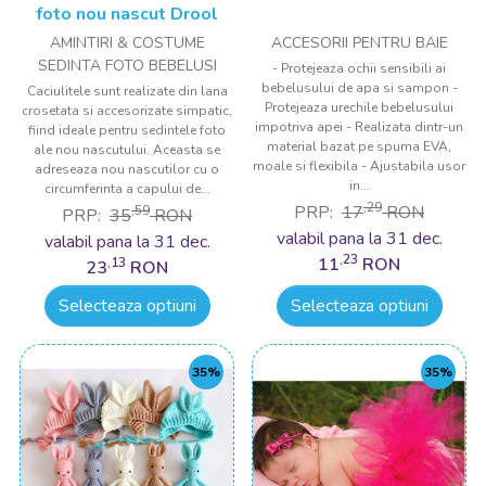
foto nou nascut Drool
AMINTIRI & COSTUME
ACCESORII PENTRU BAIE
SEDINTA FOTO BEBELUSI
- Protejeaza ochii sensibili ai
bebelusului de apa si sampon -
Caciulitele sunt realizate din lana
Protejeaza urechile bebelusului
crosetata si accesorizate simpatic,
impotriva apei - Realizata dintr-un
fiind ideale pentru sedintele foto
material bazat pe spuma EVA,
ale nou nascutului. Aceasta se
moale si flexibila - Ajustabila usor
adreseaza nou nascutilor cu o
in...
circumferinta a capului de...
,29
PRP:
17
RON
,59
PRP:
35
RON
valabil pana la 31 dec.
valabil pana la 31 dec.
,23
11
RON
,13
23
RON
Selecteaza optiuni
Selecteaza optiuni
35%
35%