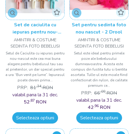
Set de caciulita cu
Set pentru sedinta foto
iepuras pentru nou-
nou nascut - 2 Drool
nascut Drool
AMINTIRI & COSTUME
AMINTIRI & COSTUME
SEDINTA FOTO BEBELUSI
SEDINTA FOTO BEBELUSI
Setul de Caciulita cu iepuras pentru
Setul este ideal pentru primele
nou-nascut este cea mai buna
poze ale bebelusului
alegere pentru bebelusul tau sau
dumneavoastra. Acesta este
al prietenilor, un dar special pentru
compus din fustita tutu si bentita
a ura “Bun venit pe lume”. Iepurasul
asortata. Tulle-ul este moale fiind
poate deveni prima...
confectionat din nylon, de calitate
premium ce...
,34
PRP:
81
RON
,09
PRP:
66
RON
valabil pana la 31 dec.
valabil pana la 31 dec.
,87
52
RON
,96
42
RON
Selecteaza optiuni
Selecteaza optiuni