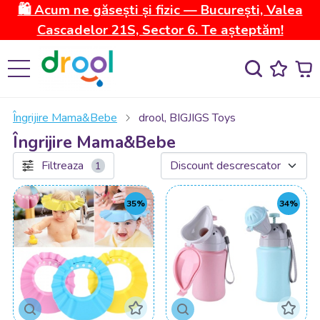
🛍️ Acum ne găsești și fizic — București, Valea
Cascadelor 21S, Sector 6. Te așteptăm!
Îngrijire Mama&Bebe
drool, BIGJIGS Toys
Îngrijire Mama&Bebe
Filtreaza
1
35%
34%