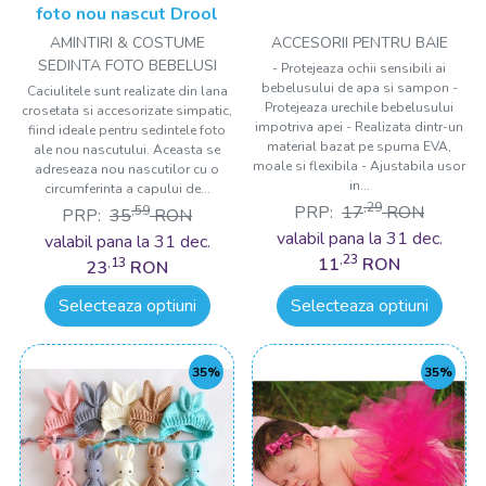
foto nou nascut Drool
AMINTIRI & COSTUME
ACCESORII PENTRU BAIE
SEDINTA FOTO BEBELUSI
- Protejeaza ochii sensibili ai
bebelusului de apa si sampon -
Caciulitele sunt realizate din lana
Protejeaza urechile bebelusului
crosetata si accesorizate simpatic,
impotriva apei - Realizata dintr-un
fiind ideale pentru sedintele foto
material bazat pe spuma EVA,
ale nou nascutului. Aceasta se
moale si flexibila - Ajustabila usor
adreseaza nou nascutilor cu o
in...
circumferinta a capului de...
,29
PRP:
17
RON
,59
PRP:
35
RON
valabil pana la 31 dec.
valabil pana la 31 dec.
,23
11
RON
,13
23
RON
Selecteaza optiuni
Selecteaza optiuni
35%
35%