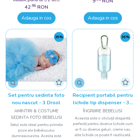
9
RON
,96
42
RON
Adauga in cos
Adauga in cos
35%
35%
Set pentru sedinta foto
Recipient portabil pentru
nou nascut - 3 Drool
lichide tip dispenser - 30
ml Drool
AMINTIRI & COSTUME
ÎNGRIJIRE BEBELUSI
SEDINTA FOTO BEBELUSI
Aceasta este o sticluță elegantă,
perfectă pentru diverse lichide cum
Setul este ideal pentru primele
ar fi cu diverse geluri, creme sau
poze ale bebelusului
alte lichide ce poate fi reutilizată.
dumneavoastra. Acesta este