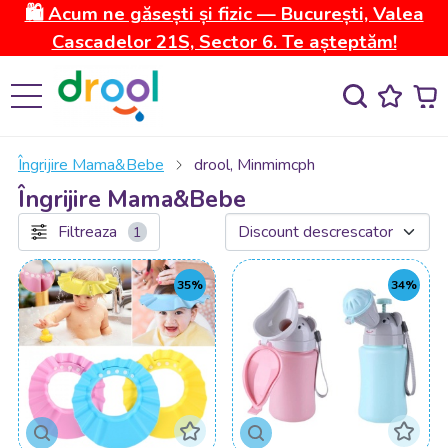
🛍️ Acum ne găsești și fizic — București, Valea
Cascadelor 21S, Sector 6. Te așteptăm!
Îngrijire Mama&Bebe
drool, Minmimcph
Îngrijire Mama&Bebe
Filtreaza
1
35%
34%