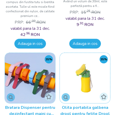
Având un volum de 30ml, este
compus din fustita tutu si bentita
perfectă pentru a fi...
asortata. Tulle-ul este moale fiind
,25
confectionat din nylon, de calitate
PRP:
15
RON
premium ce...
valabil pana la 31 dec.
,09
PRP:
66
RON
,91
9
RON
valabil pana la 31 dec.
,96
42
RON
Adauga in cos
Adauga in cos
35%
35%
Bratara Dispenser pentru
Olita portabila galbena
dezinfectant maini cu
drool pentru fetite Drool