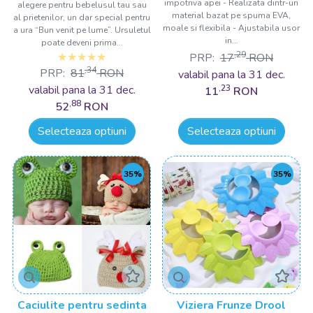
impotriva apei - Realizata dintr-un
alegere pentru bebelusul tau sau
material bazat pe spuma EVA,
al prietenilor, un dar special pentru
moale si flexibila - Ajustabila usor
a ura “Bun venit pe lume”. Ursuletul
in...
poate deveni prima...
,29
PRP:
17
RON
,34
PRP:
81
RON
valabil pana la 31 dec.
valabil pana la 31 dec.
,23
11
RON
,88
52
RON
Selecteaza optiuni
Selecteaza optiuni
35%
35%
Caciulite pentru sedinta
Viziera Frunze Drool