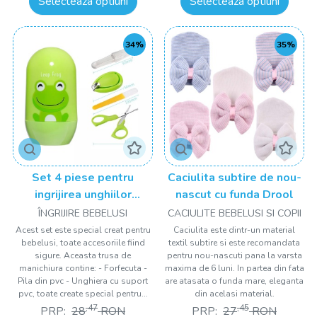
Selecteaza optiuni
Selecteaza optiuni
34%
35%
Set 4 piese pentru
Caciulita subtire de nou-
ingrijirea unghiilor
nascut cu funda Drool
bebelusului Drool
ÎNGRIJIRE BEBELUSI
CACIULITE BEBELUSI SI COPII
Acest set este special creat pentru
Caciulita este dintr-un material
bebelusi, toate accesoriile fiind
textil subtire si este recomandata
sigure. Aceasta trusa de
pentru nou-nascuti pana la varsta
manichiura contine: - Forfecuta -
maxima de 6 luni. In partea din fata
Pila din pvc - Unghiera cu suport
are atasata o funda mare, eleganta
pvc, toate create special pentru...
din acelasi material.
,47
,45
PRP:
28
RON
PRP:
27
RON