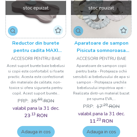
stoc epuizat
stoc epuizat
Reductor din burete
Aparatoare de sampon
pentru cadita MAXI
Pisicuta somnoroasa
Yellow
Drool
ACCESORII PENTRU BAIE
ACCESORII PENTRU BAIE
Acest suport burete baie bebelusi
Aparatoare de sampon copii
si copii este confortabil si foarte
pentru baita - Protejeaza ochii
practic. Acesta este confectionat
sensibili ai bebelusului de apa si
din materiale de calitate, non-
sampon - Protejeaza urechile
toxice si ofera siguranta pentru
bebelusului impotriva apei -
copil. Acest suport burete...
Realizata dintr-un material bazat
pe spuma EVA,...
,59
PRP:
35
RON
,29
PRP:
17
RON
valabil pana la 31 dec.
valabil pana la 31 dec.
,13
23
RON
,23
11
RON
Adauga in cos
Adauga in cos