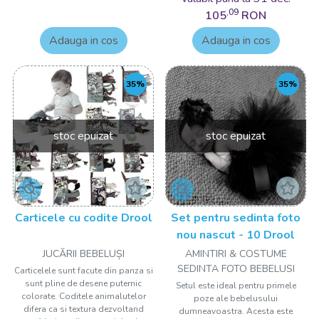
,09
105
RON
Adauga in cos
Adauga in cos
35%
35%
stoc epuizat
stoc epuizat
Carticele cu codite Drool
Set pentru sedinta foto
nou nascut - 10 Drool
JUCĂRII BEBELUȘI
AMINTIRI & COSTUME
SEDINTA FOTO BEBELUSI
Carticelele sunt facute din panza si
sunt pline de desene puternic
Setul este ideal pentru primele
colorate. Coditele animalutelor
poze ale bebelusului
difera ca si textura dezvoltand
dumneavoastra. Acesta este