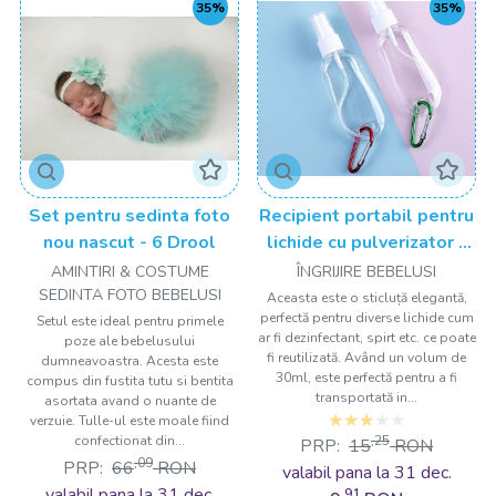
35%
35%
Set pentru sedinta foto
Recipient portabil pentru
nou nascut - 6 Drool
lichide cu pulverizator -
30 ml Drool
AMINTIRI & COSTUME
ÎNGRIJIRE BEBELUSI
SEDINTA FOTO BEBELUSI
Aceasta este o sticluță elegantă,
perfectă pentru diverse lichide cum
Setul este ideal pentru primele
ar fi dezinfectant, spirt etc. ce poate
poze ale bebelusului
fi reutilizată. Având un volum de
dumneavoastra. Acesta este
30ml, este perfectă pentru a fi
compus din fustita tutu si bentita
transportată in...
asortata avand o nuante de
verzuie. Tulle-ul este moale fiind
confectionat din...
,25
PRP:
15
RON
,09
PRP:
66
RON
valabil pana la 31 dec.
valabil pana la 31 dec.
,91