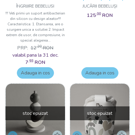
sticla 30ml Drool
ÎNGRIJIRE BEBELUSI
JUCĂRII BEBELUȘI
!!! Veti primi un suport antibacterian
,00
125
RON
din silicon cu design aleator!!!
Caracteristica: 1. Etansarea, are o
scurgere unica a solutiei 2. Impact
extrem de usor, de compresiune, in
special alegerea...
,20
PRP:
12
RON
valabil pana la 31 dec.
,93
7
RON
Adauga in cos
Adauga in cos
stoc epuizat
stoc epuizat