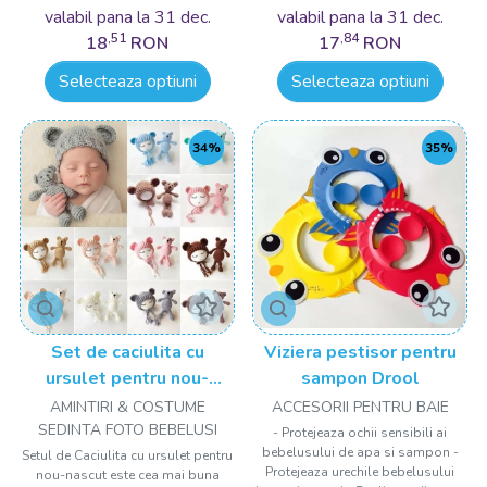
valabil pana la 31 dec.
valabil pana la 31 dec.
,51
,84
18
RON
17
RON
Selecteaza optiuni
Selecteaza optiuni
34%
35%
Set de caciulita cu
Viziera pestisor pentru
ursulet pentru nou-
sampon Drool
nascut Drool
AMINTIRI & COSTUME
ACCESORII PENTRU BAIE
SEDINTA FOTO BEBELUSI
- Protejeaza ochii sensibili ai
bebelusului de apa si sampon -
Setul de Caciulita cu ursulet pentru
Protejeaza urechile bebelusului
nou-nascut este cea mai buna