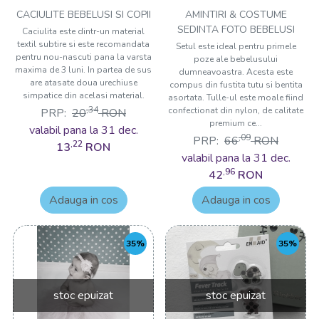
CACIULITE BEBELUSI SI COPII
AMINTIRI & COSTUME
SEDINTA FOTO BEBELUSI
Caciulita este dintr-un material
textil subtire si este recomandata
Setul este ideal pentru primele
pentru nou-nascuti pana la varsta
poze ale bebelusului
maxima de 3 luni. In partea de sus
dumneavoastra. Acesta este
are atasate doua urechiuse
compus din fustita tutu si bentita
simpatice din acelasi material.
asortata. Tulle-ul este moale fiind
,34
confectionat din nylon, de calitate
PRP:
20
RON
premium ce...
valabil pana la 31 dec.
,09
PRP:
66
RON
,22
13
RON
valabil pana la 31 dec.
,96
42
RON
Adauga in cos
Adauga in cos
35%
35%
stoc epuizat
stoc epuizat