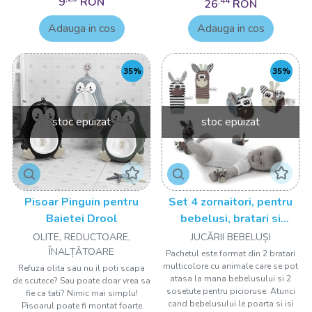
9
RON
,44
26
RON
Adauga in cos
Adauga in cos
35%
35%
stoc epuizat
stoc epuizat
Pisoar Pinguin pentru
Set 4 zornaitori, pentru
Baietei Drool
bebelusi, bratari si
sosetute Drool
OLITE, REDUCTOARE,
JUCĂRII BEBELUȘI
ÎNALȚǍTOARE
Pachetul este format din 2 bratari
multicolore cu animale care se pot
Refuza olita sau nu il poti scapa
atasa la mana bebelusului si 2
de scutece? Sau poate doar vrea sa
sosetute pentru picioruse. Atunci
fie ca tati? Nimic mai simplu!
cand bebelusului le poarta si isi
Pisoarul poate fi montat foarte