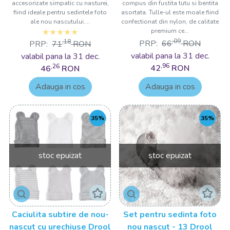
accesorizate simpatic cu nasturei,
compus din fustita tutu si bentita
fiind ideale pentru sedintele foto
asortata. Tulle-ul este moale fiind
ale nou nascutului....
confectionat din nylon, de calitate
premium ce...
,09
,18
PRP:
66
RON
PRP:
71
RON
valabil pana la 31 dec.
valabil pana la 31 dec.
,96
,26
42
RON
46
RON
Adauga in cos
Adauga in cos
35%
35%
stoc epuizat
stoc epuizat
Caciulita subtire de nou-
Set pentru sedinta foto
nascut cu urechiuse Drool
nou nascut - 13 Drool