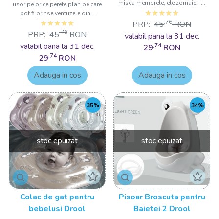
misca membrele, ele zornaie. -...
usor pe orice perete plan pe care
pot fi prinse ventuzele din...
,76
PRP:
45
RON
,76
PRP:
45
RON
valabil pana la 31 dec.
valabil pana la 31 dec.
,74
29
RON
,74
29
RON
Adauga in cos
Adauga in cos
35%
34%
stoc epuizat
stoc epuizat
Colac de gat pentru
Pisoar Broscuta pentru
bebelusi Drool
Baietei 2 Drool