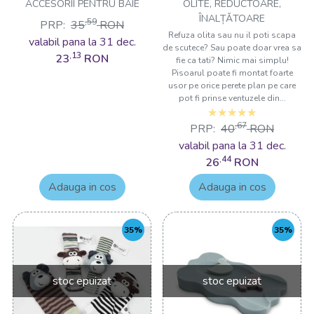
ACCESORII PENTRU BAIE
OLITE, REDUCTOARE,
ÎNALȚǍTOARE
,59
PRP:
35
RON
Refuza olita sau nu il poti scapa
valabil pana la 31 dec.
de scutece? Sau poate doar vrea sa
,13
23
RON
fie ca tati? Nimic mai simplu!
Pisoarul poate fi montat foarte
usor pe orice perete plan pe care
pot fi prinse ventuzele din...
,67
PRP:
40
RON
valabil pana la 31 dec.
,44
26
RON
Adauga in cos
Adauga in cos
35%
35%
stoc epuizat
stoc epuizat