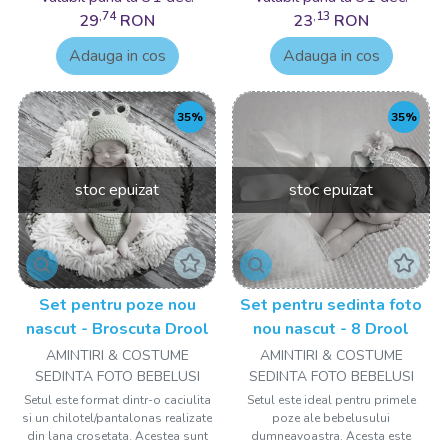
,74
,13
29
RON
23
RON
Adauga in cos
Adauga in cos
35%
35%
stoc epuizat
stoc epuizat
Set pentru poze nou
Set pentru sedinta foto
nascut - Broscuta Drool
nou nascut - 8 Drool
AMINTIRI & COSTUME
AMINTIRI & COSTUME
SEDINTA FOTO BEBELUSI
SEDINTA FOTO BEBELUSI
Setul este format dintr-o caciulita
Setul este ideal pentru primele
si un chilotel/pantalonas realizate
poze ale bebelusului
din lana crosetata. Acestea sunt
dumneavoastra. Acesta este