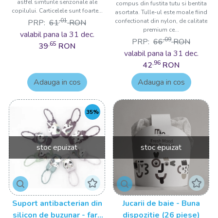
astfel simturile senzoriale ale
compus din fustita tutu si bentita
copilului. Carticelele sunt foarte...
asortata. Tulle-ul este moale fiind
,01
confectionat din nylon, de calitate
PRP:
61
RON
premium ce...
valabil pana la 31 dec.
,09
PRP:
66
RON
,65
39
RON
valabil pana la 31 dec.
,96
42
RON
Adauga in cos
Adauga in cos
35%
stoc epuizat
stoc epuizat
Suport antibacterian din
Jucarii de baie - Buna
silicon de buzunar - fara
dispozitie (26 piese)