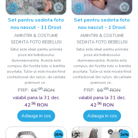
Set pentru sedinta foto
Set pentru sedinta foto
nou nascut - 11 Drool
nou nascut - 1 Drool
AMINTIRI & COSTUME
AMINTIRI & COSTUME
SEDINTA FOTO BEBELUSI
SEDINTA FOTO BEBELUSI
Setul este ideal pentru primele
Setul este ideal pentru primele
poze ale bebelusului
poze ale bebelusului
dumneavoastra. Acesta este
dumneavoastra. Acesta este
compus din fustita tutu si bentita
compus din fustita tutu si bentita
asortata. Tulle-ul este moale fiind
asortata. Tulle-ul este moale fiind
confectionat din nylon, de calitate
confectionat din nylon, de calitate
premium ce...
premium ce...
,09
,09
PRP:
66
RON
PRP:
66
RON
valabil pana la 31 dec.
valabil pana la 31 dec.
,96
,96
42
RON
42
RON
Adauga in cos
Adauga in cos
35%
34%