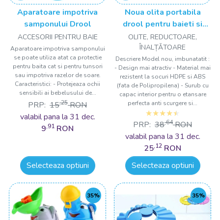
Aparatoare impotriva
Noua olita portabila
samponului Drool
drool pentru baieti si
fetite Drool
ACCESORII PENTRU BAIE
OLITE, REDUCTOARE,
ÎNALȚǍTOARE
Aparatoare impotriva samponului
se poate utiliza atat ca protectie
Descriere Model nou, imbunatatit :
pentru baita cat si pentru tunsori
- Design mai atractiv - Material mai
sau impotriva razelor de soare.
rezistent la socuri HDPE si ABS
Caracteristici: - Protejeaza ochii
(fata de Polipropilena) - Surub cu
sensibili ai bebelusului de...
capac interior pentru o etansare
,25
perfecta anti scurgere si...
PRP:
15
RON
valabil pana la 31 dec.
,64
PRP:
38
RON
,91
9
RON
valabil pana la 31 dec.
,12
25
RON
Selecteaza optiuni
Selecteaza optiuni
35%
35%