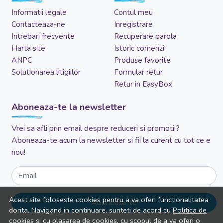
Informatii legale
Contul meu
Contacteaza-ne
Inregistrare
Intrebari frecvente
Recuperare parola
Harta site
Istoric comenzi
ANPC
Produse favorite
Solutionarea litigiilor
Formular retur
Retur in EasyBox
Aboneaza-te la newsletter
Vrei sa afli prin email despre reduceri si promotii?
Aboneaza-te acum la newsletter si fii la curent cu tot ce e
nou!
Email
Acest site foloseste cookies pentru a va oferi functionalitatea
Aboneaza-te
dorita. Navigand in continuare, sunteti de acord cu
Politica de
cookies
si cu plasarea de cookies, cu scopul de a va oferi o