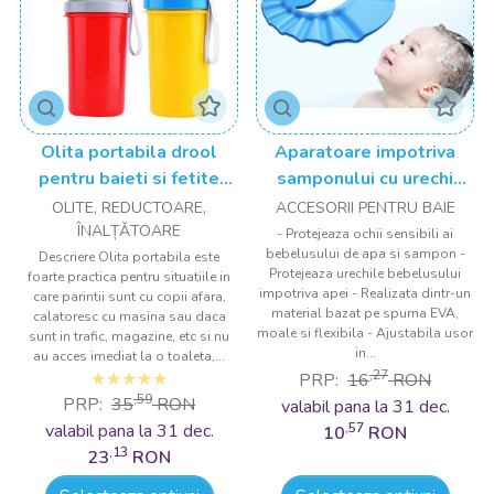
Olita portabila drool
Aparatoare impotriva
pentru baieti si fetite
samponului cu urechi
Drool
Drool
OLITE, REDUCTOARE,
ACCESORII PENTRU BAIE
ÎNALȚǍTOARE
- Protejeaza ochii sensibili ai
bebelusului de apa si sampon -
Descriere Olita portabila este
Protejeaza urechile bebelusului
foarte practica pentru situatiile in
impotriva apei - Realizata dintr-un
care parintii sunt cu copii afara,
material bazat pe spuma EVA,
calatoresc cu masina sau daca
moale si flexibila - Ajustabila usor
sunt in trafic, magazine, etc si nu
in...
au acces imediat la o toaleta,...
,27
PRP:
16
RON
,59
PRP:
35
RON
valabil pana la 31 dec.
valabil pana la 31 dec.
,57
10
RON
,13
23
RON