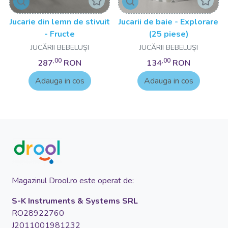
Jucarie din lemn de stivuit
Jucarii de baie - Explorare
- Fructe
(25 piese)
JUCĂRII BEBELUȘI
JUCĂRII BEBELUȘI
,00
,00
287
RON
134
RON
Adauga in cos
Adauga in cos
Magazinul Drool.ro este operat de:
S-K Instruments & Systems SRL
RO28922760
J2011001981232