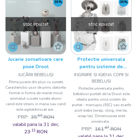
35%
35%
stoc epuizat
stoc epuizat
Jucarie zornaitoare care
Protectie universala
piuie Drool
pentru sisteme de
purtare tip marsupiu
JUCĂRII BEBELUȘI
INGRIJIRE SI IGIENA COPII SI
Drool
BEBELUSI
Prima jucarie din plus cu sunete
Caracteristici usor de prins datorita
Protectie universala pentru
formei in forma de maner micul
bebelusii purtati de la Drool este
animalut scoate sunete atunci
ideala pentru orice sistem de
cand este strans in mana sau cand
purtat - marsupiu (SSC) sau esarfe
este agitat/miscat are...
port-bebe (wrap, sling, mei tai,
,59
wrap tai). Dimensiunea este
PRP:
35
RON
universala...
valabil pana la 31 dec.
,67
PRP:
161
RON
,13
23
RON
valabil pana la 31 dec.