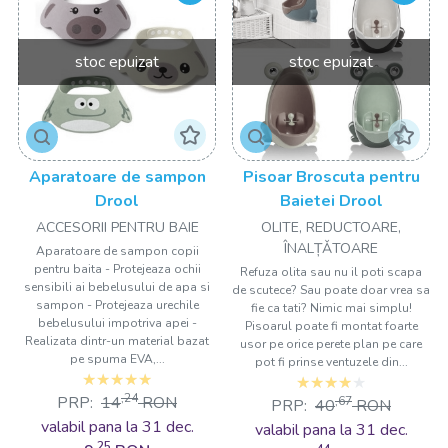
stoc epuizat
stoc epuizat
Aparatoare de sampon
Pisoar Broscuta pentru
Drool
Baietei Drool
ACCESORII PENTRU BAIE
OLITE, REDUCTOARE,
ÎNALȚǍTOARE
Aparatoare de sampon copii
pentru baita - Protejeaza ochii
Refuza olita sau nu il poti scapa
sensibili ai bebelusului de apa si
de scutece? Sau poate doar vrea sa
sampon - Protejeaza urechile
fie ca tati? Nimic mai simplu!
bebelusului impotriva apei -
Pisoarul poate fi montat foarte
Realizata dintr-un material bazat
usor pe orice perete plan pe care
pe spuma EVA,...
pot fi prinse ventuzele din...
,24
PRP:
14
RON
,67
PRP:
40
RON
valabil pana la 31 dec.
valabil pana la 31 dec.
,25