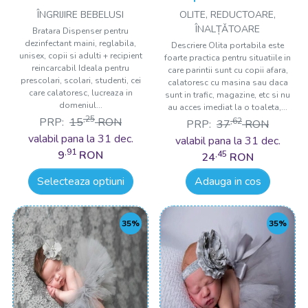
recipient reincarcabil
ÎNGRIJIRE BEBELUSI
OLITE, REDUCTOARE,
Drool
ÎNALȚǍTOARE
Bratara Dispenser pentru
dezinfectant maini, reglabila,
Descriere Olita portabila este
unisex, copii si adulti + recipient
foarte practica pentru situatiile in
reincarcabil Ideala pentru
care parintii sunt cu copii afara,
prescolari, scolari, studenti, cei
calatoresc cu masina sau daca
care calatoresc, lucreaza in
sunt in trafic, magazine, etc si nu
domeniul...
au acces imediat la o toaleta,...
,25
PRP:
15
RON
,62
PRP:
37
RON
valabil pana la 31 dec.
valabil pana la 31 dec.
,91
9
RON
,45
24
RON
Selecteaza optiuni
Adauga in cos
35%
35%