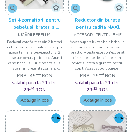
Set 4 zornaitori, pentru
Reductor din burete
bebelusi, bratari si
pentru cadita MAXI
sosetute - model 3 Drool
Albastru Drool
JUCĂRII BEBELUȘI
ACCESORII PENTRU BAIE
Pachetul este format din 2 bratari
Acest suport burete baie bebelusi
multicolore cu animale care se pot
si copii este confortabil si foarte
atasa la mana bebelusului si 2
practic. Acesta este confectionat
sosetute pentru picioruse. Atunci
din materiale de calitate, non-
cand bebelusului le poarta si isi
toxice si ofera siguranta pentru
misca membrele, ele zornaie. -...
copil. Acest suport burete...
,76
,59
PRP:
45
RON
PRP:
35
RON
valabil pana la 31 dec.
valabil pana la 31 dec.
,74
,13
29
RON
23
RON
Adauga in cos
Adauga in cos
35%
35%