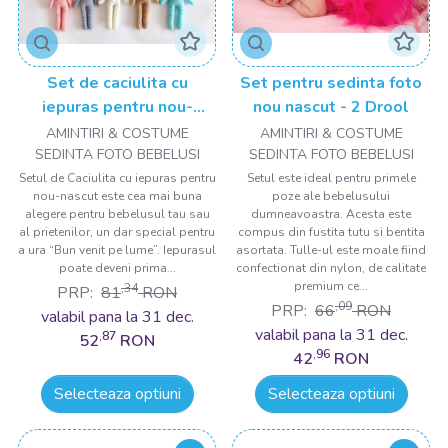
Set de caciulita cu
Set pentru sedinta foto
iepuras pentru nou-
nou nascut - 2 Drool
nascut Drool
AMINTIRI & COSTUME
AMINTIRI & COSTUME
SEDINTA FOTO BEBELUSI
SEDINTA FOTO BEBELUSI
Setul de Caciulita cu iepuras pentru
Setul este ideal pentru primele
nou-nascut este cea mai buna
poze ale bebelusului
alegere pentru bebelusul tau sau
dumneavoastra. Acesta este
al prietenilor, un dar special pentru
compus din fustita tutu si bentita
a ura “Bun venit pe lume”. Iepurasul
asortata. Tulle-ul este moale fiind
poate deveni prima...
confectionat din nylon, de calitate
premium ce...
,34
PRP:
81
RON
,09
PRP:
66
RON
valabil pana la 31 dec.
valabil pana la 31 dec.
,87
52
RON
,96
42
RON
Selecteaza optiuni
Selecteaza optiuni