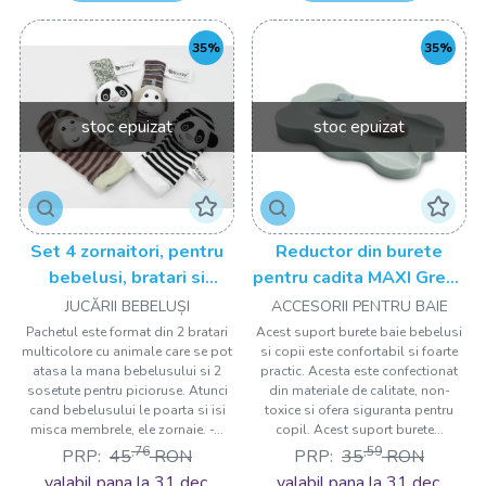
35%
35%
stoc epuizat
stoc epuizat
Set 4 zornaitori, pentru
Reductor din burete
bebelusi, bratari si
pentru cadita MAXI Green
sosetute - model 2 Drool
Drool
JUCĂRII BEBELUȘI
ACCESORII PENTRU BAIE
Pachetul este format din 2 bratari
Acest suport burete baie bebelusi
multicolore cu animale care se pot
si copii este confortabil si foarte
atasa la mana bebelusului si 2
practic. Acesta este confectionat
sosetute pentru picioruse. Atunci
din materiale de calitate, non-
cand bebelusului le poarta si isi
toxice si ofera siguranta pentru
misca membrele, ele zornaie. -...
copil. Acest suport burete...
,76
,59
PRP:
45
RON
PRP:
35
RON
valabil pana la 31 dec.
valabil pana la 31 dec.