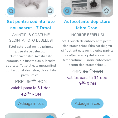
Set pentru sedinta foto
Autocolante depistare
nou nascut - 7 Drool
febra Drool
AMINTIRI & COSTUME
ÎNGRIJIRE BEBELUSI
SEDINTA FOTO BEBELUSI
Set 3 bucati de autocolante pentru
depistarea febrei Stim cat de greu
Setul este ideal pentru primele
si frustrant este pentru orice parinte
poze ale bebelusului
sa afle daca copilul are sau nu
dumneavoastra. Acesta este
temperatura! Cu noile autocolate
compus din fustita tutu si bentita
pentru depistarea febrei...
asortata. Tulle-ul este moale fiind
,25
confectionat din nylon, de calitate
PRP:
15
RON
premium ce...
valabil pana la 31 dec.
,09
PRP:
66
RON
,91
9
RON
valabil pana la 31 dec.
,96
42
RON
Adauga in cos
Adauga in cos