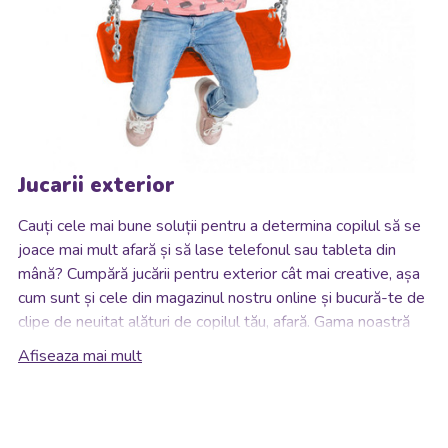
Jucarii exterior
Cauți cele mai bune soluții pentru a determina copilul să se
joace mai mult afară și să lase telefonul sau tableta din
mână? Cumpără jucării pentru exterior
cât mai creative, așa
cum sunt și cele din magazinul nostru online și bucură-te de
clipe de neuitat alături de copilul tău, afară. Gama noastră
de jucării de exterior vine cu numeroase soluții astfel încât
Afiseaza mai mult
de fiecare dată să le oferi celor mici jucăriile potrivite pentru
a dori să stea cât mai mult afară. Cu jucării de exterior
pentru copii de bună calitate, vei descoperi cât de greu este
să îl convingi pe cel mic să se întoarcă în casă. Joaca afară și