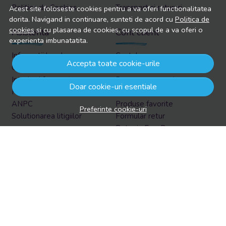
Politica de Cookies
Transport si retururi
Acest site foloseste cookies pentru a va oferi functionalitatea
dorita. Navigand in continuare, sunteti de acord cu
Politica de
cookies
si cu plasarea de cookies, cu scopul de a va oferi o
Asistenta
Cont client
experienta imbunatatita.
Informatii legale
Contul meu
Accepta toate cookie-urile
Contacteaza-ne
Inregistrare
Intrebari frecvente
Recuperare parola
Doar cookie-uri esentiale
Harta site
Istoric comenzi
ANPC
Produse favorite
Preferinte cookie-uri
Solutionarea litigiilor
Formular retur
Retur in EasyBox
Aboneaza-te la newsletter
Vrei sa afli prin email despre reduceri si promotii?
Aboneaza-te acum la newsletter si fii la curent cu tot ce e
nou!
Email