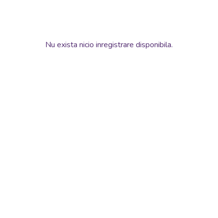
extercițiile fizice îi ajută pe copii să se distreze și să se
dezvolte în același timp, într-un mediu sănătos, iar dacă ai
jucării de curte pentru copii, vei crea mediul ideal care să
favorizeze joaca afară și distracția în aer liber.
Nu exista nicio inregistrare disponibila.