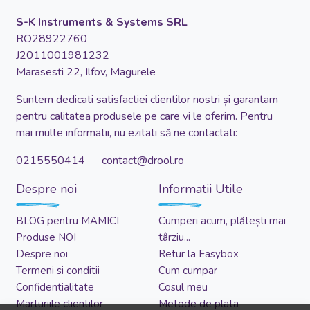
S-K Instruments & Systems SRL
RO28922760
J2011001981232
Marasesti 22, Ilfov, Magurele
Suntem dedicati satisfactiei clientilor nostri și garantam
pentru calitatea produsele pe care vi le oferim. Pentru
mai multe informatii, nu ezitati să ne contactati:
0215550414 contact@drool.ro
Despre noi
Informatii Utile
BLOG pentru MAMICI
Cumperi acum, plătești mai
Produse NOI
târziu...
Despre noi
Retur la Easybox
Termeni si conditii
Cum cumpar
Confidentialitate
Cosul meu
Marturiile clientilor
Metode de plata