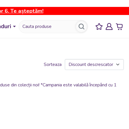
or 6. Te așteptăm!
duri
Sorteaza
duse din colecții noi! *Campania este valabilǎ începând cu 1