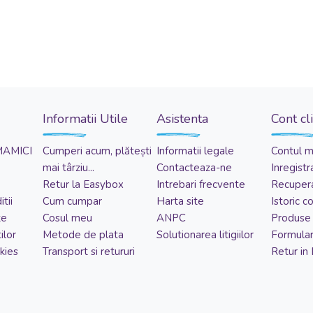
Informatii Utile
Asistenta
Cont cl
MAMICI
Cumperi acum, plătești
Informatii legale
Contul 
mai târziu...
Contacteaza-ne
Inregistr
Retur la Easybox
Intrebari frecvente
Recupera
tii
Cum cumpar
Harta site
Istoric 
te
Cosul meu
ANPC
Produse 
ilor
Metode de plata
Solutionarea litigiilor
Formular
kies
Transport si retururi
Retur in