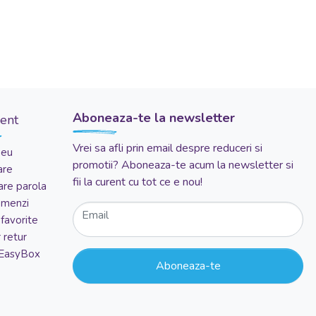
Aboneaza-te la newsletter
ient
Vrei sa afli prin email despre reduceri si
meu
promotii? Aboneaza-te acum la newsletter si
are
fii la curent cu tot ce e nou!
re parola
comenzi
Email
favorite
 retur
 EasyBox
Aboneaza-te