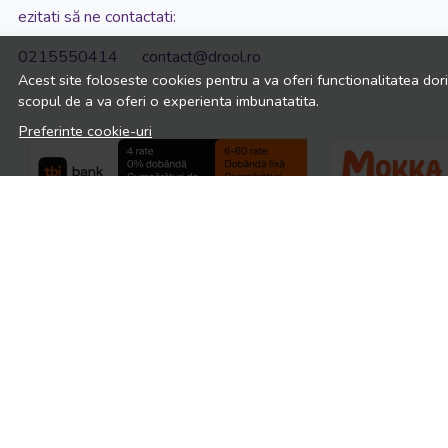
ezitati să ne contactati:
0215550414 contact@drool.ro
Acest site foloseste cookies pentru a va oferi functionalitatea dor
scopul de a va oferi o experienta imbunatatita.
Preferinte cookie-uri