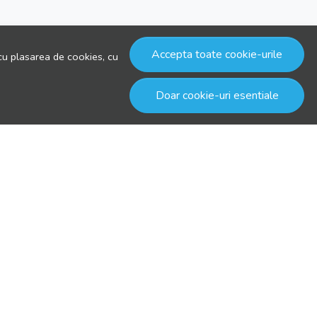
Accepta toate cookie-urile
cu plasarea de cookies, cu
Doar cookie-uri esentiale
© drool.ro 2026