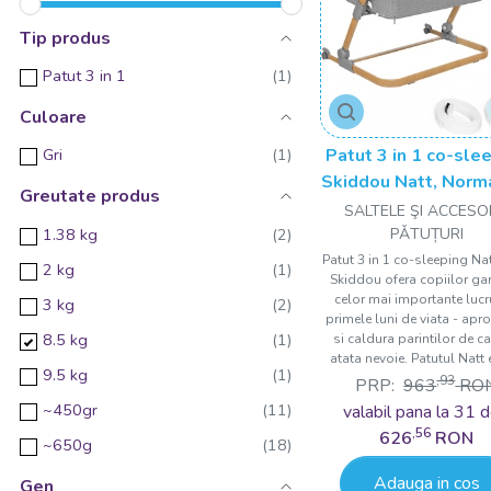
Tip produs
Patut 3 in 1
Culoare
Patut 3 in 1 co-sle
Gri
Skiddou Natt, Norm
Greutate produs
Wood, Wood-gr
SALTELE ŞI ACCESOR
1.38 kg
PǍTUȚURI
Patut 3 in 1 co-sleeping Nat
2 kg
Skiddou ofera copiilor ga
celor mai importante lucru
3 kg
primele luni de viata - apr
8.5 kg
si caldura parintilor de c
atata nevoie. Patutul Natt e
9.5 kg
,93
PRP:
963
RO
~450gr
valabil pana la 31 d
,56
626
RON
~650g
Adauga in cos
Gen