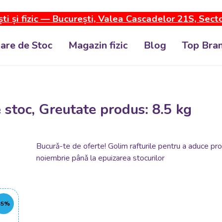
ti și fizic — București, Valea Cascadelor 21S, Sect
dare de Stoc
Magazin fizic
Blog
Top Bran
 stoc, Greutate produs: 8.5 kg
Bucurǎ-te de oferte! Golim rafturile pentru a aduce pro
noiembrie pânǎ la epuizarea stocurilor
35%