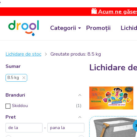
'
🛍️ Acum ne găseș
Categorii
Promoții
Lichi
Lichidare de stoc
Greutate produs: 8.5 kg
Lichidare de
Sumar
8.5 kg
Branduri
Skiddou
Pret
-