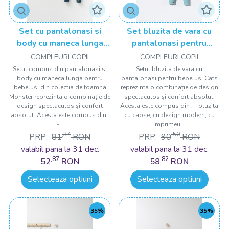
Set cu pantalonasi si
Set bluzita de vara cu
body cu maneca lunga
pantalonasi pentru
pentru bebelusi Monster,
bebelusi Cats, Tongs
COMPLEURI COPII
COMPLEURI COPII
Tongs baby
baby
Setul compus din pantalonasi si
Setul bluzita de vara cu
body cu maneca lunga pentru
pantalonasi pentru bebelusi Cats
bebelusi din colectia de toamna
reprezinta o combinație de design
Monster reprezinta o combinație de
spectaculos și confort absolut.
design spectaculos și confort
Acesta este compus din : - bluzita
absolut. Acesta este compus din :
cu capse, cu design modern, cu
-...
imprimeu...
,34
,50
PRP:
81
RON
PRP:
90
RON
valabil pana la 31 dec.
valabil pana la 31 dec.
,87
,82
52
RON
58
RON
Selecteaza optiuni
Selecteaza optiuni
35%
35%