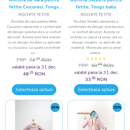
fetite Ciucurasi, Tongs
fetite, Tongs baby
baby
ROCHITE FETITE
ROCHITE FETITE
Rochita de vara pentru fetite
Rochita Sweets reprezinta o
Ciucurasi reprezinta o combinație
combinație de design spectaculos
de design spectaculos și confort
și confort absolut. Acesta se
absolut. Acesta este fara maneci
inchide cu capse la umar, are un
cu un design modern cu aplicatii
design modern, cu aplicati de
cu ciucurasi. La spate se inchide
material. Manecuta are la umar
cu...
cateva...
,23
PRP:
74
RON
,84
PRP:
50
RON
valabil pana la 31 dec.
valabil pana la 31 dec.
,25
48
RON
,05
33
RON
Selecteaza optiuni
Selecteaza optiuni
35%
35%