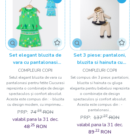
Set elegant bluzita de
Set 3 piese: pantaloni,
vara cu pantalonasi
bluzita si hainuta cu
pentru fetite Ciucurasi,
gluga eleganta pentru
COMPLEURI COPII
COMPLEURI COPII
Tongs baby
bebelusi Fun Penguin,
Setul elegant bluzita de vara cu
Set compus din 3 piese: pantaloni,
pantalonasi pentru fetite Ciucurasi
bluzita si hainuta cu gluga
Tongs baby
reprezinta o combinație de design
eleganta pentru bebelusi reprezinta
spectaculos și confort absolut.
o combinație de design
Acesta este compus din : - bluzita
spectaculos și confort absolut.
cu design modern, cu imprimeu...
Acesta este compus din : -
pantalonasi...
,23
PRP:
74
RON
,27
PRP:
137
RON
valabil pana la 31 dec.
valabil pana la 31 dec.
,25
48
RON
,22
89
RON