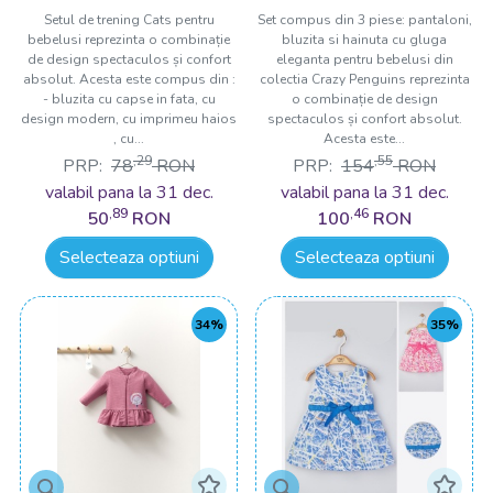
bebelusi Crazy Penguins,
Setul de trening Cats pentru
Set compus din 3 piese: pantaloni,
bebelusi reprezinta o combinație
bluzita si hainuta cu gluga
Tongs baby
de design spectaculos și confort
eleganta pentru bebelusi din
absolut. Acesta este compus din :
colectia Crazy Penguins reprezinta
- bluzita cu capse in fata, cu
o combinație de design
design modern, cu imprimeu haios
spectaculos și confort absolut.
, cu...
Acesta este...
,29
,55
PRP:
78
RON
PRP:
154
RON
valabil pana la 31 dec.
valabil pana la 31 dec.
,89
,46
50
RON
100
RON
Selecteaza optiuni
Selecteaza optiuni
34%
35%