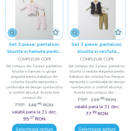
Set 3 piese: pantaloni,
Set 3 piese: pantaloni,
bluzita si hainuta pentru
bluzita si vestuta
bebelusi Gazelle, Tongs
eleganta pentru bebelusi
COMPLEURI COPII
COMPLEURI COPII
baby
Fun Penguin, Tongs baby
Set compus din 3 piese: pantaloni,
Set compus din 3 piese: pantaloni,
bluzita si hainuta cu gluga
bluzita si vestuta eleganta pentru
eleganta pentru bebelusi din
bebelusi din colectia Fun Penguin
colectia Gazelle reprezinta o
reprezinta o combinație de design
combinație de design spectaculos
spectaculos și confort absolut.
și confort absolut. Acesta este
Acesta este compus din : -...
compus din :...
,98
PRP:
119
RON
,42
PRP:
146
RON
valabil pana la 31 dec.
valabil pana la 31 dec.
,99
77
RON
,17
95
RON
Selecteaza optiuni
Selecteaza optiuni