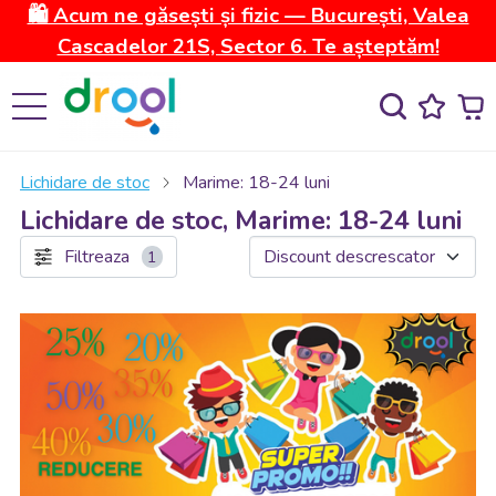
🛍️ Acum ne găsești și fizic — București, Valea
Cascadelor 21S, Sector 6. Te așteptăm!
Lichidare de stoc
Marime: 18-24 luni
Lichidare de stoc, Marime: 18-24 luni
Filtreaza
1