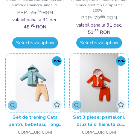
- bluzita cu maneca lunga, cu...
in orice anotimp Compozitie:
100%...
,24
PRP:
75
RON
,31
PRP:
79
RON
valabil pana la 31 dec.
valabil pana la 31 dec.
,91
48
RON
,55
51
RON
Selecteaza optiuni
Selecteaza optiuni
35%
35%
Set de trening Cats
Set 3 piese: pantaloni,
pentru bebelusi, Tongs
bluzita si hainuta cu
baby
gluga eleganta pentru
COMPLEURI COPII
COMPLEURI COPII