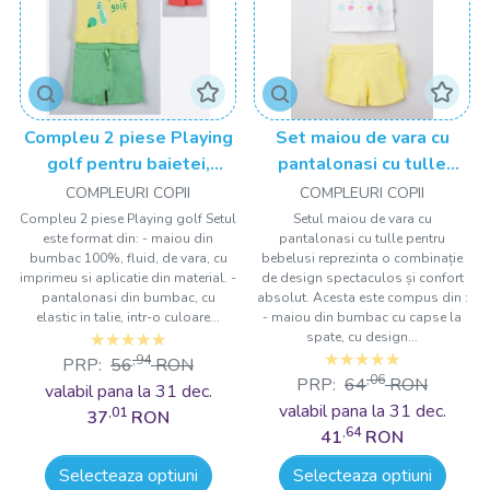
Compleu 2 piese Playing
Set maiou de vara cu
golf pentru baietei,
pantalonasi cu tulle
Tongs baby
pentru bebelusi , Tongs
COMPLEURI COPII
COMPLEURI COPII
baby
Compleu 2 piese Playing golf Setul
Setul maiou de vara cu
este format din: - maiou din
pantalonasi cu tulle pentru
bumbac 100%, fluid, de vara, cu
bebelusi reprezinta o combinație
imprimeu si aplicatie din material. -
de design spectaculos și confort
pantalonasi din bumbac, cu
absolut. Acesta este compus din :
elastic in talie, intr-o culoare...
- maiou din bumbac cu capse la
spate, cu design...
,94
PRP:
56
RON
,06
PRP:
64
RON
valabil pana la 31 dec.
valabil pana la 31 dec.
,01
37
RON
,64
41
RON
Selecteaza optiuni
Selecteaza optiuni