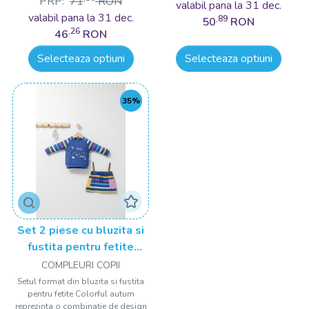
PRP:
71
RON
valabil pana la 31 dec.
valabil pana la 31 dec.
,89
50
RON
,26
46
RON
Selecteaza optiuni
Selecteaza optiuni
35%
Set 2 piese cu bluzita si
fustita pentru fetite
Colorful autum, Tongs
COMPLEURI COPII
baby
Setul format din bluzita si fustita
pentru fetite Colorful autum
reprezinta o combinație de design