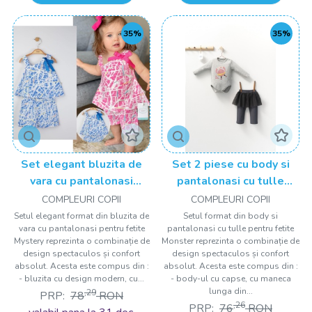
35%
35%
Set elegant bluzita de
Set 2 piese cu body si
vara cu pantalonasi
pantalonasi cu tulle
pentru fetite Mystery,
pentru fetite Monster,
COMPLEURI COPII
COMPLEURI COPII
Tongs baby
Tongs baby
Setul elegant format din bluzita de
Setul format din body si
vara cu pantalonasi pentru fetite
pantalonasi cu tulle pentru fetite
Mystery reprezinta o combinație de
Monster reprezinta o combinație de
design spectaculos și confort
design spectaculos și confort
absolut. Acesta este compus din :
absolut. Acesta este compus din :
- bluzita cu design modern, cu...
- body-ul cu capse, cu maneca
lunga din...
,29
PRP:
78
RON
,26
PRP:
76
RON