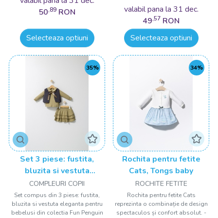
valabil pana la 31 dec.
valabil pana la 31 dec.
,89
50
RON
,57
49
RON
Selecteaza optiuni
Selecteaza optiuni
35%
34%
Set 3 piese: fustita,
Rochita pentru fetite
bluzita si vestuta
Cats, Tongs baby
eleganta pentru bebelusi
COMPLEURI COPII
ROCHITE FETITE
Fun Penguin, Tongs baby
Set compus din 3 piese: fustita,
Rochita pentru fetite Cats
bluzita si vestuta eleganta pentru
reprezinta o combinație de design
bebelusi din colectia Fun Penguin
spectaculos și confort absolut. -