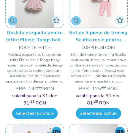
Rochita eleganta pentru
Set de 3 piese de trening
fetite Elbise, Tongs baby,
Scufita rosie pentru
cu tulle si volane
bebelusi, Tongs baby
ROCHITE FETITE
COMPLEURI COPII
Rochita eleganta cu tulle pentru
Setul de 3 piese de trening Scufita
fetite Elbise de la Tongs baby
rosie pentru bebelusi reprezinta o
reprezinta o combinatie de design
combinație de design spectaculos
spectaculos si confort absolut. -
și confort absolut. Acesta este
Acesta se inchide in partea din
compus din : - bluzita cu capsela
spate avand un design modern. -...
umar, cu maneca lunga, cu...
,32
,07
PRP:
140
RON
PRP:
125
RON
valabil pana la 31 dec.
valabil pana la 31 dec.
,21
,29
91
RON
81
RON
Selecteaza optiuni
Selecteaza optiuni
35%
35%