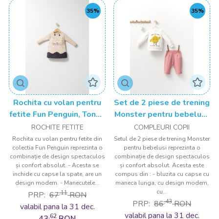
35%
35%
Rochita cu volan pentru
Set de 2 piese de trening
fetite Fun Penguin, Tongs
Monster pentru bebelusi,
baby
Tongs baby
ROCHITE FETITE
COMPLEURI COPII
Rochita cu volan pentru fetite din
Setul de 2 piese de trening Monster
colectia Fun Penguin reprezinta o
pentru bebelusi reprezinta o
combinație de design spectaculos
combinație de design spectaculos
și confort absolut. - Acesta se
și confort absolut. Acesta este
inchide cu capse la spate, are un
compus din : - bluzita cu capse cu
design modern. - Manecutele...
maneca lunga, cu design modern,
cu...
,11
PRP:
67
RON
,43
PRP:
86
RON
valabil pana la 31 dec.
valabil pana la 31 dec.
,62
43
RON