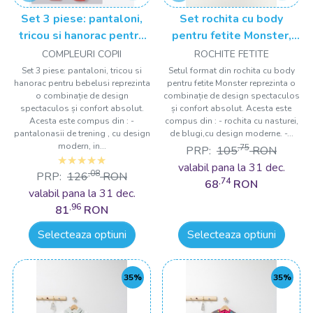
Set 3 piese: pantaloni,
Set rochita cu body
tricou si hanorac pentru
pentru fetite Monster,
bebelusi, Tongs baby
Tongs baby
COMPLEURI COPII
ROCHITE FETITE
Set 3 piese: pantaloni, tricou si
Setul format din rochita cu body
hanorac pentru bebelusi reprezinta
pentru fetite Monster reprezinta o
o combinație de design
combinație de design spectaculos
spectaculos și confort absolut.
și confort absolut. Acesta este
Acesta este compus din : -
compus din : - rochita cu nasturei,
pantalonasii de trening , cu design
de blugi,cu design moderne. -...
modern, in...
,75
PRP:
105
RON
valabil pana la 31 dec.
,08
PRP:
126
RON
,74
68
RON
valabil pana la 31 dec.
,96
81
RON
Selecteaza optiuni
Selecteaza optiuni
35%
35%