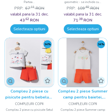
Partea...
geometric - se inchide cu...
,11
,82
PRP:
67
RON
PRP:
109
RON
valabil pana la 31 dec.
valabil pana la 31 dec.
,62
,38
43
RON
71
RON
Selecteaza optiuni
Selecteaza optiuni
34%
34%
Compleu 2 piese cu
Compleu 2 piese Summer
pisicute pentru bebelusi,
camp pentru baietei,
Tongs baby
Tongs baby
COMPLEURI COPII
COMPLEURI COPII
Compleu 2 piese cu pisicute Setul
Compleu 2 piese Summer camp