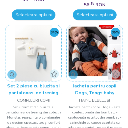
,18
56
RON
Selecteaza optiuni
Selecteaza optiuni
34%
35%
Set 2 piese cu bluzita si
Jacheta pentru copii
pantalonasi de trening
Dogs, Tongs baby
Monster, Tongs baby
COMPLEURI COPII
HAINE BEBELUȘI
Setul format din bluzita si
Jacheta pentru copii Dogs - este
pantalonasi de trening din colectia
confectionata din bumbac, -
Monster, reprezinta o combinație
captuseala este tot din bumbac -
de design spectaculos și confort
se inchide cu capse asortate cu
absolut. Acesta este compus din :
culoarea gecutei - poate fi purtata