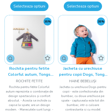
Selecteaza optiuni
Selecteaza optiuni
35%
35%
Rochita pentru fetite
Jacheta cu urechiuse
Colorful autum, Tongs
pentru copii Dogs, Tongs
baby
baby
ROCHITE FETITE
HAINE BEBELUȘI
Rochita pentru fetite Colorful
Jacheta cu urechiuse Dogs pentru
autum reprezinta o combinație de
copii - este confectionata din
design spectaculos și confort
bumbac, cu doua urechiuse pe
absolut. - Acesta se inchide cu
spate - captuseala este tot din
capse la spate, are un design
bumbac, intr-o culoare
modern. - Manecutele sunt lungi. -
contrastanta si cu model