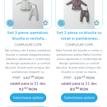
Set 3 piese: pantaloni,
Set 2 piese cu bluzita cu
bluzita si vestuta
volan si pantalonasi
eleganta pentru bebelusi
pentru fetite Colorful
COMPLEURI COPII
COMPLEURI COPII
Paris Love, Tongs baby
autum, Tongs baby
Set compus din 3 piese: pantaloni,
Setul format din bluzita cu volan si
bluzita si vestuta eleganta pentru
pantalonasi pentru fetite Colorful
bebelusi reprezinta o combinație
autum reprezinta o combinație de
de design spectaculos și confort
design spectaculos și confort
absolut. Acesta este compus din :
absolut. Acesta este compus din :
- pantalonasi eleganti cu...
- bluzita cu volan cu capse,...
,35
,13
PRP:
142
RON
PRP:
129
RON
valabil pana la 31 dec.
valabil pana la 31 dec.
,53
,94
92
RON
83
RON
Selecteaza optiuni
Selecteaza optiuni