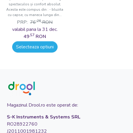
spectaculos și confort absolut.
Acesta este compus din : - bluzita
cu capse, cu maneca lunga din...
,26
PRP:
76
RON
valabil pana la 31 dec.
,57
49
RON
Selecteaza optiuni
Magazinul Drool.ro este operat de:
S-K Instruments & Systems SRL
RO28922760
J2011001981232