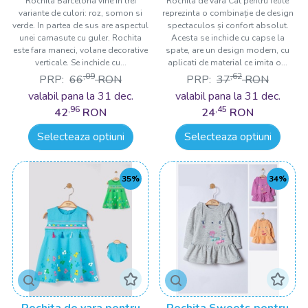
Rochita Barcelona vine in trei
Rochita de vara Cat pentru fetite
variante de culori: roz, somon si
reprezinta o combinație de design
verde. In partea de sus are aspectul
spectaculos și confort absolut.
unei camasute cu guler. Rochita
Acesta se inchide cu capse la
este fara maneci, volane decorative
spate, are un design modern, cu
verticale. Se inchide cu...
aplicati de material ce imita o...
,09
,62
PRP:
66
RON
PRP:
37
RON
valabil pana la 31 dec.
valabil pana la 31 dec.
,96
,45
42
RON
24
RON
Selecteaza optiuni
Selecteaza optiuni
35%
34%
Rochita de vara pentru
Rochita Sweets pentru