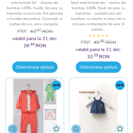
este format din: - bluzita din
Setul este format din: - maiou din
bumbac 100%, fluida, de vara, cu
bumbac 100%, fluid, de vara, cu
imprimeu cu pisicute. Are aplicata
imprimeu. - pantalonasi din
o fundita decorativa. Orizontal, in
bumbac, cu elastic in talie, intr-o
partea de sus, are o dunguta...
culoare contrastanta de vara. In
partile...
,67
PRP:
40
RON
valabil pana la 31 dec.
,82
PRP:
49
RON
,44
26
RON
valabil pana la 31 dec.
,39
32
RON
Selecteaza optiuni
Selecteaza optiuni
34%
35%