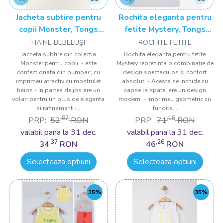
Jacheta subtire pentru
Rochita eleganta pentru
copii Monster, Tongs
fetite Mystery, Tongs
baby
baby
HAINE BEBELUȘI
ROCHITE FETITE
Jacheta subtire din colectia
Rochita eleganta pentru fetite
Monster pentru copii. - este
Mystery reprezinta o combinație de
confectionata din bumbac, cu
design spectaculos și confort
imprimeu atractiv cu mostrulet
absolut. - Acesta se inchide cu
haios - In partea de jos are un
capse la spate, are un design
volan pentru un plus de eleganta
modern. - Imprimeu geometric cu
si rafinament -...
fundita...
,87
,18
PRP:
52
RON
PRP:
71
RON
valabil pana la 31 dec.
valabil pana la 31 dec.
,37
,26
34
RON
46
RON
Selecteaza optiuni
Selecteaza optiuni
35%
35%