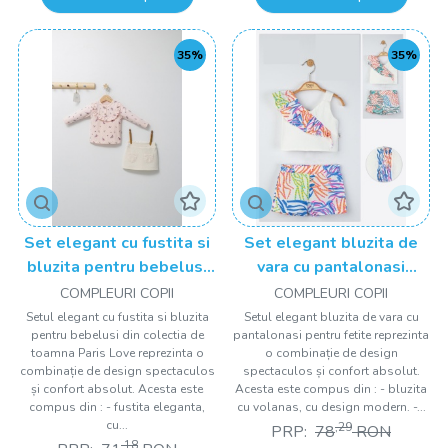
35%
35%
Set elegant cu fustita si
Set elegant bluzita de
bluzita pentru bebelusi
vara cu pantalonasi
Paris Love, Tongs baby
pentru fetite, Tongs baby
COMPLEURI COPII
COMPLEURI COPII
Setul elegant cu fustita si bluzita
Setul elegant bluzita de vara cu
pentru bebelusi din colectia de
pantalonasi pentru fetite reprezinta
toamna Paris Love reprezinta o
o combinație de design
combinație de design spectaculos
spectaculos și confort absolut.
și confort absolut. Acesta este
Acesta este compus din : - bluzita
compus din : - fustita eleganta,
cu volanas, cu design modern. -...
cu...
,29
PRP:
78
RON
,18