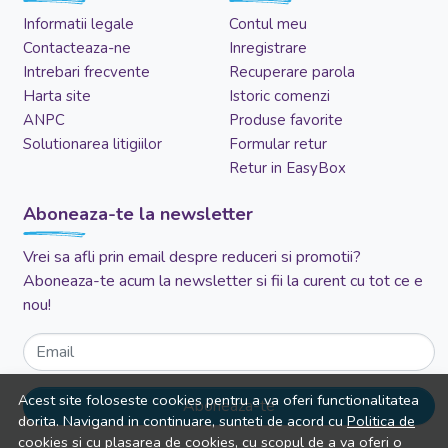
Informatii legale
Contul meu
Contacteaza-ne
Inregistrare
Intrebari frecvente
Recuperare parola
Harta site
Istoric comenzi
ANPC
Produse favorite
Solutionarea litigiilor
Formular retur
Retur in EasyBox
Aboneaza-te la newsletter
Vrei sa afli prin email despre reduceri si promotii?
Aboneaza-te acum la newsletter si fii la curent cu tot ce e
nou!
Email
Acest site foloseste cookies pentru a va oferi functionalitatea
Aboneaza-te
dorita. Navigand in continuare, sunteti de acord cu
Politica de
cookies
si cu plasarea de cookies, cu scopul de a va oferi o