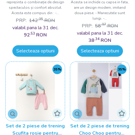
reprezinta o combinație de design
Acesta se inchide cu capse in fata,
spectaculos și confort absolut.
are un design modern, imitand
Acesta este compus din : -...
doua piese. - Manecutele sunt
lungi. -...
,35
PRP:
142
RON
,97
PRP:
58
RON
valabil pana la 31 dec.
valabil pana la 31 dec.
,53
92
RON
,34
38
RON
Selecteaza optiuni
Selecteaza optiuni
35%
35%
Set de 2 piese de trening
Set de 2 piese de trening
Scufita rosie pentru
Choo Choo pentru