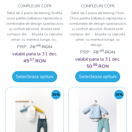
bebelusi, Tongs baby
bebelusi, Tongs baby
COMPLEURI COPII
COMPLEURI COPII
Setul de 2 piese de trening Scufita
Setul de 2 piese de trening Choo
rosie pentru bebelusi reprezinta o
Choo pentru bebelusi reprezinta o
combinație de design spectaculos
combinație de design spectaculos
și confort absolut. Acesta este
și confort absolut. Acesta este
compus din : - bluzita cu capsela
compus din : - bluzita cu capsela
umar, cu maneca lunga, cu...
umar, cu maneca lunga, cu
design...
,26
PRP:
76
RON
,29
PRP:
78
RON
valabil pana la 31 dec.
valabil pana la 31 dec.
,57
49
RON
,89
50
RON
Selecteaza optiuni
Selecteaza optiuni
35%
35%