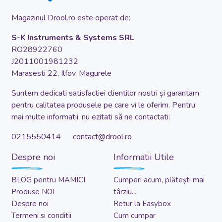
Magazinul Drool.ro este operat de:
S-K Instruments & Systems SRL
RO28922760
J2011001981232
Marasesti 22, Ilfov, Magurele
Suntem dedicati satisfactiei clientilor nostri și garantam
pentru calitatea produsele pe care vi le oferim. Pentru
mai multe informatii, nu ezitati să ne contactati:
0215550414 contact@drool.ro
Despre noi
Informatii Utile
BLOG pentru MAMICI
Cumperi acum, plătești mai
Produse NOI
târziu...
Despre noi
Retur la Easybox
Termeni si conditii
Cum cumpar