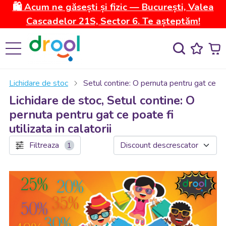
🛍️ Acum ne găsești și fizic — București, Valea
Cascadelor 21S, Sector 6. Te așteptăm!
Lichidare de stoc
Setul contine: O pernuta pentru gat ce poate
Lichidare de stoc, Setul contine: O
pernuta pentru gat ce poate fi
utilizata in calatorii
Filtreaza
1