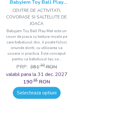
BabyJem Toy Ball Play
Mat
CENTRE DE ACTIVITATI,
COVORASE SI SALTELUTE DE
JOACA
Babyjem Toy Ball Play Mat este un
covor de joaca cu textura moale pe
care bebelusul dvs. il poate folosi
oriunde doriti, cu utilizarea sa
usoara si practica. Este conceput
pentru ca bebelusul tau sa...
,30
PRP:
381
RON
valabil pana la 31 dec. 2027
,65
190
RON
Selecteaza optiuni