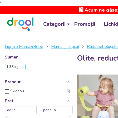
'
🛍️ Acum ne găseș
Categorii
Promoții
Lichi
Îngrijire Mama&Bebe
Mama și copilul
Băița bebelușulu
Olite, reduc
Sumar
1.38 kg
Branduri
Skiddou
Pret
-