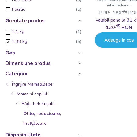
intermediara...
Plastic
,08
PRP:
186
RO
valabil pana la 31 d
Greutate produs
,95
120
RON
1.1 kg
Adauga in cos
1.38 kg
Gen
Dimensiune produs
Categorii
Îngrijire Mama&Bebe
Mama și copilul
Băița bebelușului
Olite, reductoare,
înalțǎtoare
Disponibilitate