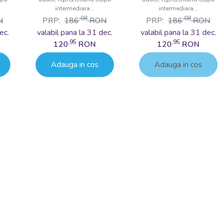
intermediara...
intermediara...
,08
,08
N
PRP:
186
RON
PRP:
186
RON
ec.
valabil pana la 31 dec.
valabil pana la 31 dec.
,95
,95
120
RON
120
RON
Adauga in cos
Adauga in cos