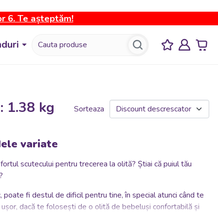
or 6. Te așteptăm!
duri
: 1.38 kg
Sorteaza
ele variate
rtul scutecului pentru trecerea la olită? Știai că puiul tău
?
poate fi destul de dificil pentru tine, în special atunci când te
ușor, dacă te folosești de o olită de bebeluși confortabilă și