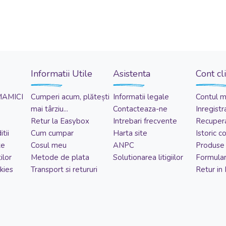
Informatii Utile
Asistenta
Cont cl
MAMICI
Cumperi acum, plătești
Informatii legale
Contul 
mai târziu...
Contacteaza-ne
Inregistr
Retur la Easybox
Intrebari frecvente
Recupera
tii
Cum cumpar
Harta site
Istoric 
te
Cosul meu
ANPC
Produse 
ilor
Metode de plata
Solutionarea litigiilor
Formular
kies
Transport si retururi
Retur in