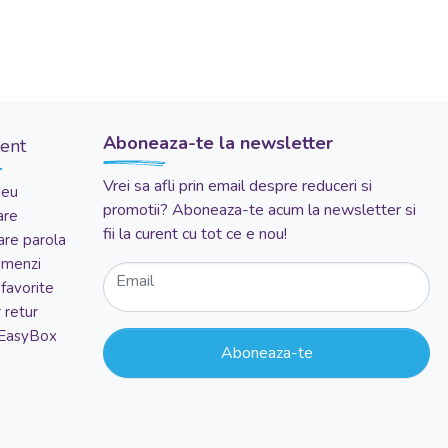
Aboneaza-te la newsletter
ient
Vrei sa afli prin email despre reduceri si
meu
promotii? Aboneaza-te acum la newsletter si
are
fii la curent cu tot ce e nou!
re parola
comenzi
Email
favorite
 retur
 EasyBox
Aboneaza-te