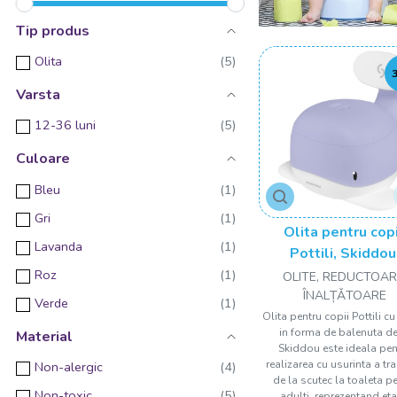
Tip produs
Olita
Varsta
12-36 luni
Culoare
Bleu
Gri
Olita pentru copi
Lavanda
Pottili, Skiddou
balenuta, cu capac, L
Roz
OLITE, REDUCTOAR
bloom, Lavand
ÎNALȚǍTOARE
Verde
Olita pentru copii Pottili c
in forma de balenuta de
Material
Skiddou este ideala pen
realizarea cu usurinta a tra
Non-alergic
de la scutec la toaleta p
Non-toxic
adulti, reprezentand et