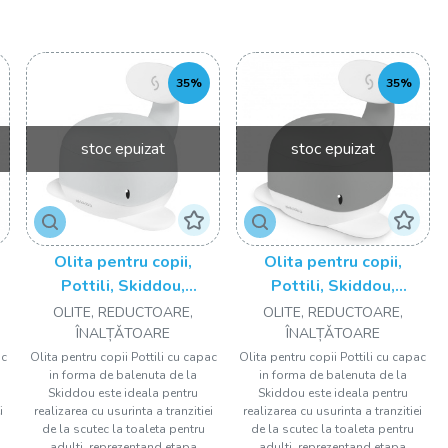
ri speciale care îl va face pe cel mic să folosească olița, în
35%
35%
bebe colorate sau muzicale, care să îl facă pe cel mic mai
stoc epuizat
stoc epuizat
u o nouă aventură
indu-te de instrumente care să îl facă pe cel mic să se simtă în
Olita pentru copii,
Olita pentru copii,
băieți sau fete, pentru călătorie sau reductoare pentru wc, îți
Pottili, Skiddou,
Pottili, Skiddou,
ârnească interesul și curiozitatea copilului tău.
ep
balenuta, cu capac, Sky
balenuta, cu capac, Wild
OLITE, REDUCTOARE,
OLITE, REDUCTOARE,
high, Bleu
climber, Verde
ÎNALȚǍTOARE
ÎNALȚǍTOARE
încât puiului tău să îi fie mai ușor să utilizeze vasul de toaletă.
ac
Olita pentru copii Pottili cu capac
Olita pentru copii Pottili cu capac
constrâns să renunțe la scutec, ci va face asta în mod natural.
in forma de balenuta de la
in forma de balenuta de la
Skiddou este ideala pentru
Skiddou este ideala pentru
ctiv și bucurați-vă împreună de această nouă etapă din viața
i
realizarea cu usurinta a tranzitiei
realizarea cu usurinta a tranzitiei
de la scutec la toaleta pentru
de la scutec la toaleta pentru
adulti, reprezentand etapa
adulti, reprezentand etapa