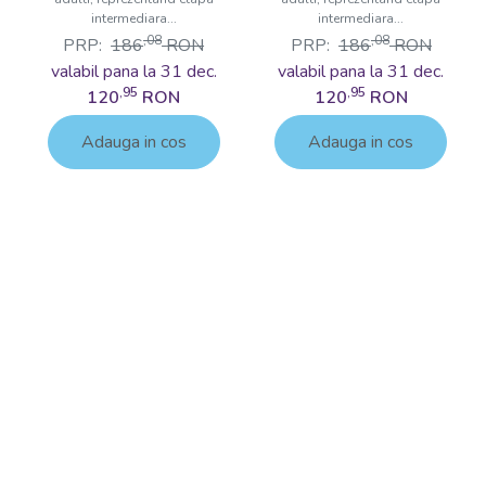
intermediara...
intermediara...
,08
,08
PRP:
186
RON
PRP:
186
RON
valabil pana la 31 dec.
valabil pana la 31 dec.
,95
,95
120
RON
120
RON
Adauga in cos
Adauga in cos