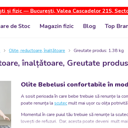
ti și fizic — București, Valea Cascadelor 21S, Sect
dare de Stoc
Magazin fizic
Blog
Top Bran
i
Olite, reductoare, înalțǎtoare
Greutate produs: 1.38 kg
toare, înalțǎtoare, Greutate produs
Olite Bebelusi confortabile în mod
A sosit perioada în care bebe trebuie să renunțe la confo
poate renunța la
scutec
mult mai ușor cu olița potrivită
Momentul în care puiul tău trebuie să renunțe la scutec, 
lovești de refuzuri. Dar, acesta poate deveni mult mai 