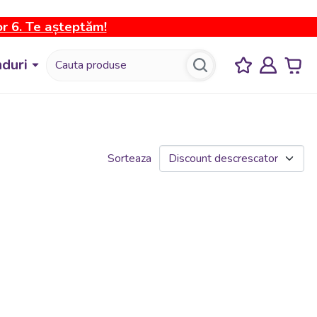
or 6. Te așteptăm!
duri
Sorteaza