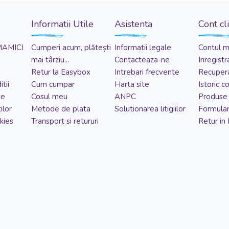
Informatii Utile
Asistenta
Cont cl
MAMICI
Cumperi acum, plătești
Informatii legale
Contul 
mai târziu...
Contacteaza-ne
Inregistr
Retur la Easybox
Intrebari frecvente
Recupera
tii
Cum cumpar
Harta site
Istoric 
te
Cosul meu
ANPC
Produse 
ilor
Metode de plata
Solutionarea litigiilor
Formular
kies
Transport si retururi
Retur in