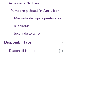
Accesorii - Plimbare
AquaPlay
Plimbare și Joacă în Aer Liber
MamaToyz
Masinuta de impins pentru copii
Navir
si bebelusi
VIVA TOYS
Jucarii de Exterior
TechnoK Toys
Disponibilitate
Fisher Price
Disponibil in stoc
HOT WHEELS
Toimsa
Zopa
BIGJIGS Toys
Egmont toys
Neon
Barbie
BUKI France