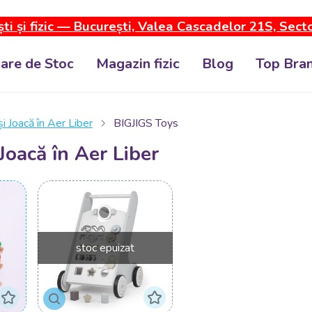
ti și fizic — București, Valea Cascadelor 21S, Sect
dare de Stoc
Magazin fizic
Blog
Top Bran
i Joacă în Aer Liber
BIGJIGS Toys
Joacă în Aer Liber
stoc epuizat