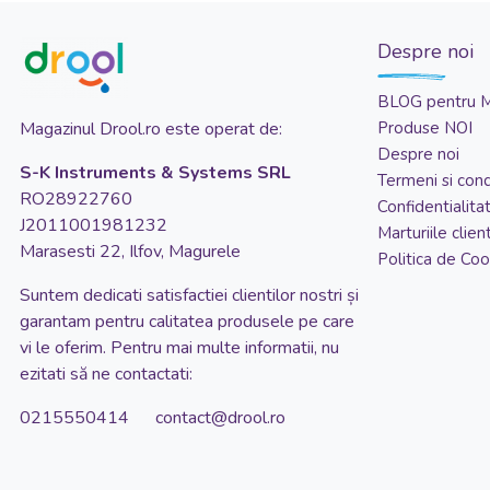
Childhome
Despre noi
Clementoni
drool
BLOG pentru 
Magazinul Drool.ro este operat de:
Produse NOI
Jucarii Bebe
Despre noi
Learning Resources
S-K Instruments & Systems SRL
Termeni si condi
RO28922760
Speedy Monkey
Confidentialita
J2011001981232
Marturiile client
Marasesti 22, Ilfov, Magurele
Politica de Coo
Suntem dedicati satisfactiei clientilor nostri și
garantam pentru calitatea produsele pe care
vi le oferim. Pentru mai multe informatii, nu
ezitati să ne contactati:
0215550414 contact@drool.ro