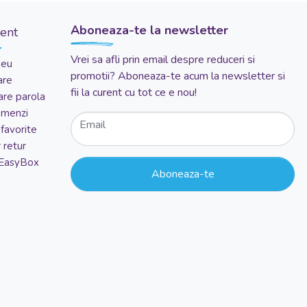
Aboneaza-te la newsletter
ient
Vrei sa afli prin email despre reduceri si
meu
promotii? Aboneaza-te acum la newsletter si
are
fii la curent cu tot ce e nou!
re parola
comenzi
Email
favorite
 retur
 EasyBox
Aboneaza-te