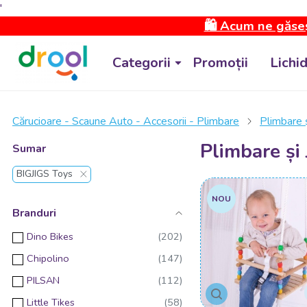
'
🛍️ Acum ne găseș
Categorii
Promoții
Lichi
Cărucioare - Scaune Auto - Accesorii - Plimbare
Plimbare ș
Plimbare și 
Sumar
BIGJIGS Toys
NOU
Branduri
Dino Bikes
Chipolino
PILSAN
Little Tikes