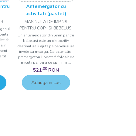
ntru
Antemergator cu
activitati (pastel)
OR
MASINUTA DE IMPINS
PENTRU COPII SI BEBELUSI
aganul
 parte
Un antemergator din lemn pentru
stici:
bebelusi este un dispozitiv
e in
destinat sa ii ajute pe bebelusi sa
eveni
invete sa mearga. Caracteristici:
rtit
premergatorul poate fi folosit de
micutii pentru a se sprijini in...
,00
521
RON
Adauga in cos