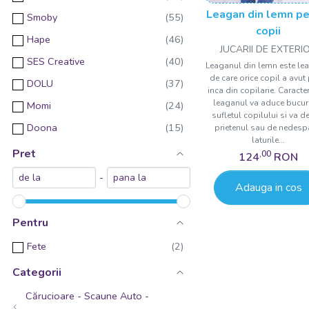
Leagan din lemn pe
Smoby
copii
Hape
JUCARII DE EXTERI
SES Creative
Leaganul din lemn este le
de care orice copil a avut
DOLU
inca din copilarie. Caracteri
leaganul va aduce bucuri
Momi
sufletul copilului si va d
Doona
prietenul sau de nedespa
laturile...
Yvolution
Pret
,00
124
RON
Big
-
Adauga in cos
Didicar
Skiddou
Pentru
Djeco
Fete
Simba
Categorii
AS
Cărucioare - Scaune Auto -
Doloni