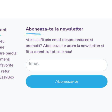
Aboneaza-te la newsletter
ient
Vrei sa afli prin email despre reduceri si
meu
promotii? Aboneaza-te acum la newsletter si
are
fii la curent cu tot ce e nou!
re parola
comenzi
Email
favorite
 retur
 EasyBox
Aboneaza-te