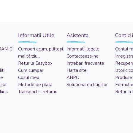
Informatii Utile
Asistenta
Cont cl
MAMICI
Cumperi acum, plătești
Informatii legale
Contul 
mai târziu...
Contacteaza-ne
Inregistr
Retur la Easybox
Intrebari frecvente
Recupera
tii
Cum cumpar
Harta site
Istoric 
te
Cosul meu
ANPC
Produse 
ilor
Metode de plata
Solutionarea litigiilor
Formular
kies
Transport si retururi
Retur in