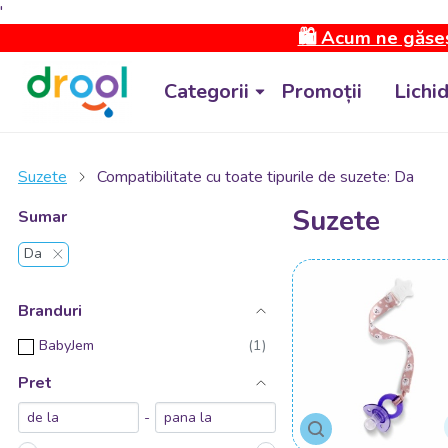
'
🛍️ Acum ne găseș
Categorii
Promoții
Lichi
Suzete
Compatibilitate cu toate tipurile de suzete: Da
Suzete
Sumar
Da
Branduri
BabyJem
Pret
-