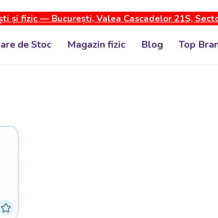
ti și fizic — București, Valea Cascadelor 21S, Sect
dare de Stoc
Magazin fizic
Blog
Top Bran