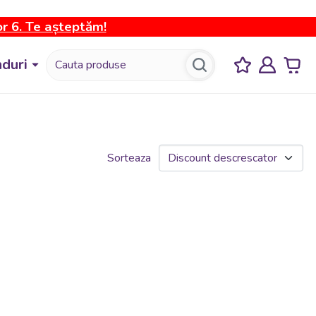
or 6. Te așteptăm!
duri
Sorteaza