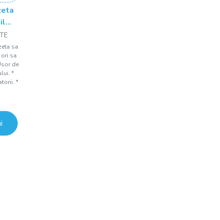
zeta
il
ETE
zeta sa
ori sa
 Usor de
lui. *
torii. *
i