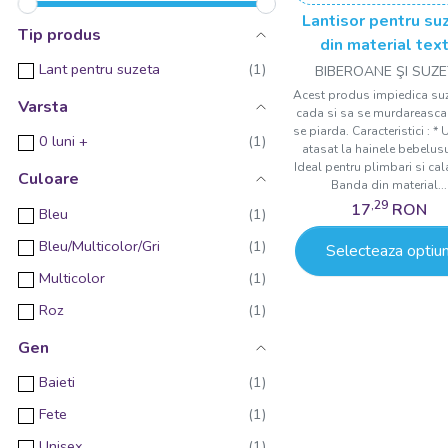
Lantisor pentru su
Tip produs
din material text
BabyJem Bear
Lant pentru suzeta
BIBEROANE ŞI SUZ
Acest produs impiedica su
Varsta
cada si sa se murdareasca 
se piarda. Caracteristici : *
0 luni +
atasat la hainele bebelusu
Ideal pentru plimbari si cala
Culoare
Banda din material...
,29
17
RON
Bleu
Bleu/Multicolor/Gri
Selecteaza optiun
Multicolor
Roz
Gen
Baieti
Fete
Unisex