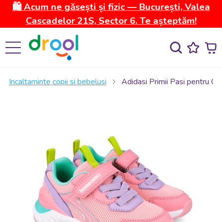
🛍️ Acum ne găsești și fizic — București, Valea
Cascadelor 21S, Sector 6. Te așteptăm!
Incaltaminte copii si bebelusi
Adidasi Primii Pasi pentru C