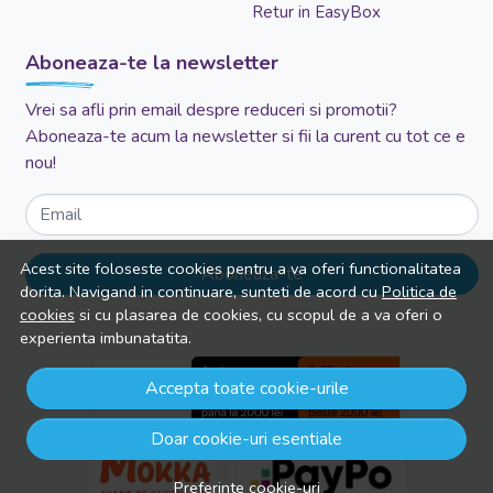
Retur in EasyBox
Aboneaza-te la newsletter
Vrei sa afli prin email despre reduceri si promotii?
Aboneaza-te acum la newsletter si fii la curent cu tot ce e
nou!
Email
Acest site foloseste cookies pentru a va oferi functionalitatea
Aboneaza-te
dorita. Navigand in continuare, sunteti de acord cu
Politica de
cookies
si cu plasarea de cookies, cu scopul de a va oferi o
experienta imbunatatita.
Accepta toate cookie-urile
Doar cookie-uri esentiale
Preferinte cookie-uri