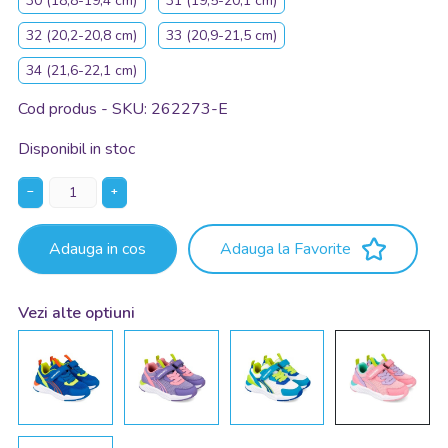
30 (18,8-19,4 cm)
31 (19,5-20,1 cm)
32 (20,2-20,8 cm)
33 (20,9-21,5 cm)
34 (21,6-22,1 cm)
Cod produs - SKU
262273-E
Disponibil in stoc
−
+
Adauga in cos
Adauga la Favorite
Vezi alte optiuni