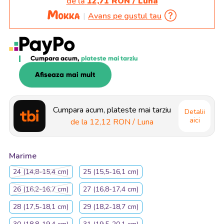
de la
12,71 RON / Luna
Avans pe gustul tau
Cumpara acum,
plateste mai tarziu
Afiseaza mai mult
Cumpara acum, plateste mai tarziu
Detalii
aici
de la
12,12 RON
/ Luna
Marime
24 (14,8-15,4 cm)
25 (15,5-16,1 cm)
26 (16,2-16,7 cm)
27 (16,8-17,4 cm)
28 (17,5-18,1 cm)
29 (18,2-18,7 cm)