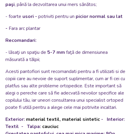
paşi
, până la dezvoltarea unui mers sănătos;
-
foarte
usori -
potriviti pentru un
picior normal sau lat
-
Fara arc plantar
Recomandari:
- lăsaţi un spaţiu de
5-7 mm
faţă de dimensiunea
măsurată a tălpii;
Acesti pantofiori sunt recomandati pentru a fi utilizati si de
copiii care au nevoie de suport suplimentar, cum ar fi cei cu
platfus sau alte probleme ortopedice. Este important să
alegi o pereche care să fie adecvată nevoilor specifice ale
copilului tău, iar uneori consultarea unui specialist ortoped
poate fi utilă pentru a alege cele mai potrivite incaltari.
Exterior:
material textil, material sintetic
- Interior:
Textil
- Talpa:
cauciuc
Greutatea pantofului, cea mai mica marime: 90g