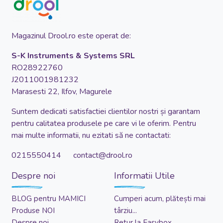
Magazinul Drool.ro este operat de:
S-K Instruments & Systems SRL
RO28922760
J2011001981232
Marasesti 22, Ilfov, Magurele
Suntem dedicati satisfactiei clientilor nostri și garantam
pentru calitatea produsele pe care vi le oferim. Pentru
mai multe informatii, nu ezitati să ne contactati:
0215550414 contact@drool.ro
Despre noi
Informatii Utile
BLOG pentru MAMICI
Cumperi acum, plătești mai
Produse NOI
târziu...
Despre noi
Retur la Easybox