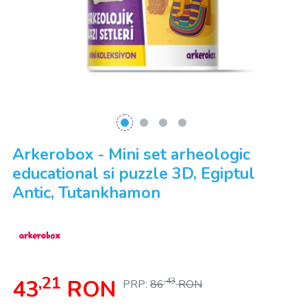
Arkerobox - Mini set arheologic
educational si puzzle 3D, Egiptul
Antic, Tutankhamon
,21
43
RON
,43
PRP:
86
RON
.