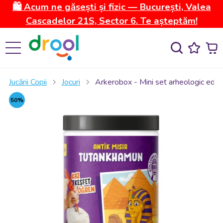
🛍️ Acum ne găsești și fizic — București, Valea
Cascadelor 21S, Sector 6. Te așteptăm!
Jucării Copii
Jocuri
Arkerobox - Mini set arheologic educ
50%