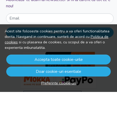
nou!
Email
Acest site foloseste cookies pentru a va oferi functionalitatea
Aboneaza-te
dorita. Navigand in continuare, sunteti de acord cu
Politica de
cookies
si cu plasarea de cookies, cu scopul de a va oferi o
experienta imbunatatita.
Accepta toate cookie-urile
Doar cookie-uri esentiale
Preferinte cookie-uri