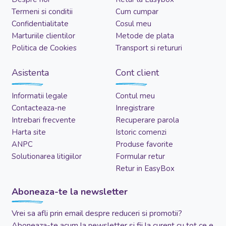
Termeni si conditii
Cum cumpar
Confidentialitate
Cosul meu
Marturiile clientilor
Metode de plata
Politica de Cookies
Transport si retururi
Asistenta
Cont client
Informatii legale
Contul meu
Contacteaza-ne
Inregistrare
Intrebari frecvente
Recuperare parola
Harta site
Istoric comenzi
ANPC
Produse favorite
Solutionarea litigiilor
Formular retur
Retur in EasyBox
Aboneaza-te la newsletter
Vrei sa afli prin email despre reduceri si promotii?
Aboneaza-te acum la newsletter si fii la curent cu tot ce e