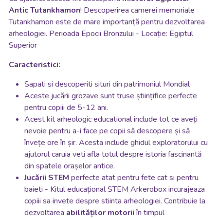
Antic Tutankhamon
!
Descoperirea camerei memoriale
Tutankhamon este de mare importanță pentru dezvoltarea
arheologiei.
Perioada Epocii Bronzului - Locație: Egiptul
Superior
Caracteristici:
Sapati si descoperiti situri din patrimoniul Mondial
Aceste jucării grozave sunt truse științifice perfecte
pentru copiii de 5-12 ani.
Acest kit arheologic educational include tot ce aveți
nevoie pentru a-i face pe copii să descopere și să
învețe ore în șir. Acesta include ghidul exploratorului cu
ajutorul caruia veti afla totul despre istoria fascinantă
din spatele orașelor antice.
Jucării STEM
perfecte atat pentru fete cat si pentru
baieti - Kitul educațional STEM Arkerobox incurajeaza
copiii sa invete despre stiinta arheologiei. Contribuie la
dezvoltarea
abilităților motorii
în timpul