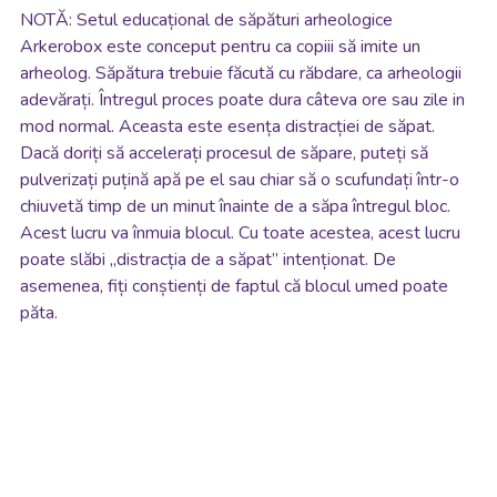
NOTĂ: Setul educațional de săpături arheologice
Arkerobox este conceput pentru ca copiii să imite un
arheolog. Săpătura trebuie făcută cu răbdare, ca arheologii
adevărați. Întregul proces poate dura câteva ore sau zile in
mod normal. Aceasta este esența distracției de săpat.
Dacă doriți să accelerați procesul de săpare, puteți să
pulverizați puțină apă pe el sau chiar să o scufundați într-o
chiuvetă timp de un minut înainte de a săpa întregul bloc.
Acest lucru va înmuia blocul. Cu toate acestea, acest lucru
poate slăbi „distracția de a săpat” intenționat. De
asemenea, fiți conștienți de faptul că blocul umed poate
păta.