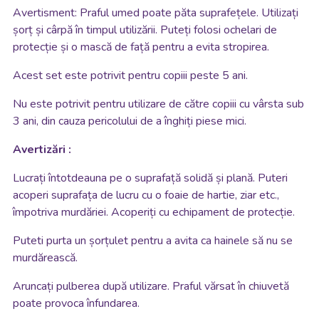
Avertisment: Praful umed poate păta suprafețele. Utilizați
șorț și cârpă în timpul utilizării. Puteți folosi ochelari de
protecție și o mască de față pentru a evita stropirea.
Acest set este potrivit pentru copiii peste 5 ani.
Nu este potrivit pentru utilizare de către copiii cu vârsta sub
3 ani, din cauza pericolului de a înghiți piese mici.
Avertizări :
Lucrați întotdeauna pe o suprafață solidă și plană. Puteri
acoperi suprafața de lucru cu o foaie de hartie, ziar etc.,
împotriva murdăriei. Acoperiți cu echipament de protecție.
Puteti purta un șorțulet pentru a avita ca hainele să nu se
murdărească.
Aruncați pulberea după utilizare. Praful vărsat în chiuvetă
poate provoca înfundarea.