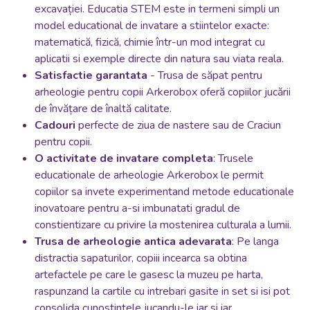
excavației.
Educatia STEM este in termeni simpli un
model educational de invatare a stiintelor exacte:
matematică, fizică, chimie într-un mod integrat cu
aplicatii si exemple directe din natura sau viata reala.
Satisfactie garantata
- Trusa de săpat pentru
arheologie pentru copii Arkerobox oferă copiilor jucării
de învățare de înaltă calitate.
Cadouri
perfecte de ziua de nastere sau de Craciun
pentru copii.
O activitate de invatare completa
: Trusele
educationale de arheologie Arkerobox le permit
copiilor sa invete experimentand metode educationale
inovatoare pentru a-si imbunatati gradul de
constientizare cu privire la mostenirea culturala a lumii.
Trusa de arheologie antica adevarata
: Pe langa
distractia sapaturilor, copiii incearca sa obtina
artefactele pe care le gasesc la muzeu pe harta,
raspunzand la cartile cu intrebari gasite in set si isi pot
consolida cunostintele jucandu-le iar si iar.