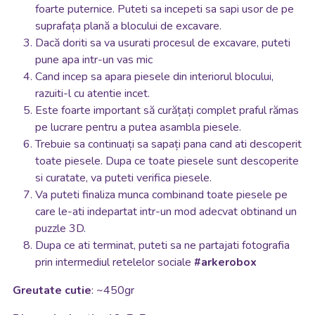
foarte puternice. Puteti sa incepeti sa sapi usor de pe
suprafața plană a blocului de excavare.
Dacă doriti sa va usurati procesul de excavare, puteti
pune apa intr-un vas mic
Cand incep sa apara piesele din interiorul blocului,
razuiti-l cu atentie incet.
Este foarte important să curățați complet praful rămas
pe lucrare pentru a putea asambla piesele.
Trebuie sa continuați sa sapați pana cand ati descoperit
toate piesele. Dupa ce toate piesele sunt descoperite
si curatate, va puteti verifica piesele.
Va puteti finaliza munca combinand toate piesele pe
care le-ati indepartat intr-un mod adecvat obtinand un
puzzle 3D.
Dupa ce ati terminat, puteti sa ne partajati fotografia
prin intermediul retelelor sociale
#arkerobox
Greutate cutie
: ~450gr