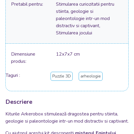
Pretabil pentru
Stimularea curiozitatii pentru
stiinta, geologie si
paleontologie intr-un mod
distractiv si captivant,
Stimularea jocului
Dimensiune
12x7x7 cm
produs
Taguri
Puzzle 3D
arheologie
Descriere
Kiturile Arkerobox stimulează dragostea pentru stiinta,
geologie si paleontologie intr-un mod distractiv si captivant.
Cu ajutorul acestui kit descoperiti
misterul Egiptului