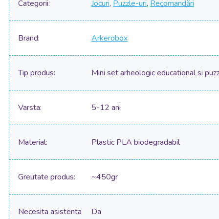
Categorii
Jocuri
,
Puzzle-uri
,
Recomandări
Brand
Arkerobox
Tip produs
Mini set arheologic educational si puz
Varsta
5-12 ani
Material
Plastic PLA biodegradabil
Greutate produs
~450gr
Necesita asistenta
Da