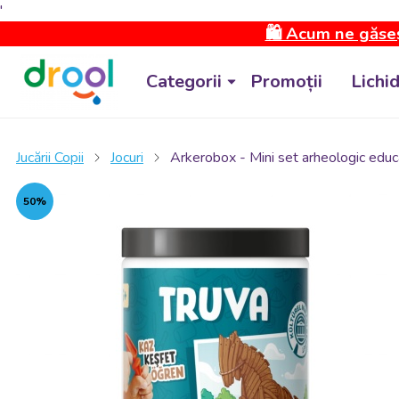
'
🛍️ Acum ne găseș
Categorii
Promoții
Lichi
Jucării Copii
Jocuri
Arkerobox - Mini set arheologic educat
50%