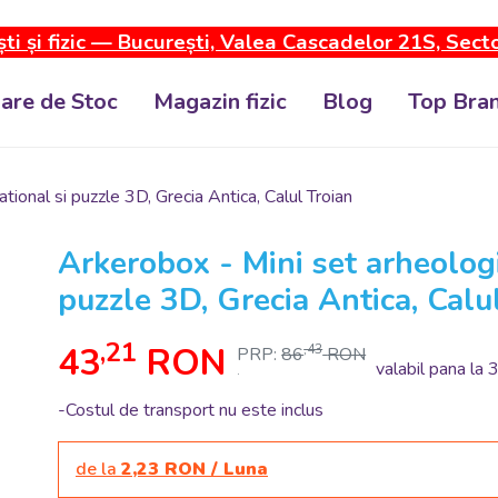
ti și fizic — București, Valea Cascadelor 21S, Sect
dare de Stoc
Magazin fizic
Blog
Top Bran
ional si puzzle 3D, Grecia Antica, Calul Troian
Arkerobox - Mini set arheologi
puzzle 3D, Grecia Antica, Calu
,21
43
RON
,43
PRP:
86
RON
valabil pana la 
.
-Costul de transport nu este inclus
de la
2,23 RON / Luna