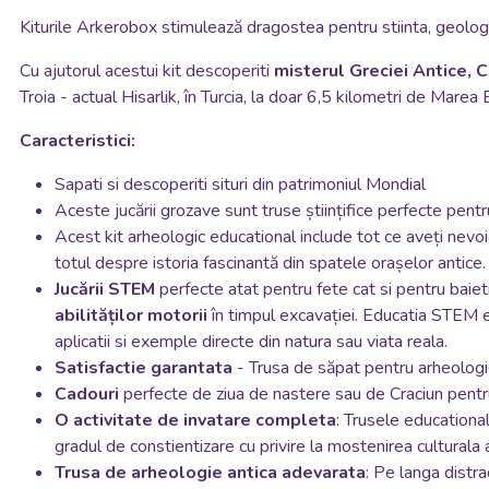
Kiturile Arkerobox stimulează dragostea pentru stiinta, geologi
Cu ajutorul acestui kit descoperiti
misterul Greciei Antice, C
Troia - actual Hisarlik, în Turcia, la doar 6,5 kilometri de Marea
Caracteristici:
Sapati si descoperiti situri din patrimoniul Mondial
Aceste jucării grozave sunt truse științifice perfecte pentr
Acest kit arheologic educational include tot ce aveți nevoie
totul despre istoria fascinantă din spatele orașelor antice.
Jucării STEM
perfecte atat pentru fete cat si pentru baiet
abilităților motorii
în timpul excavației.
Educatia STEM est
aplicatii si exemple directe din natura sau viata reala.
Satisfactie garantata
- Trusa de săpat pentru arheologie 
Cadouri
perfecte de ziua de nastere sau de Craciun pentr
O activitate de invatare completa
: Trusele education
gradul de constientizare cu privire la mostenirea culturala a
Trusa de arheologie antica adevarata
: Pe langa distra