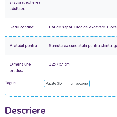
si supravegherea
adultilor
Setul contine
Bat de sapat, Bloc de excavare, Cioc
Pretabil pentru
Stimularea curiozitatii pentru stiinta, 
Dimensiune
12x7x7 cm
produs
Taguri
Puzzle 3D
arheologie
Descriere