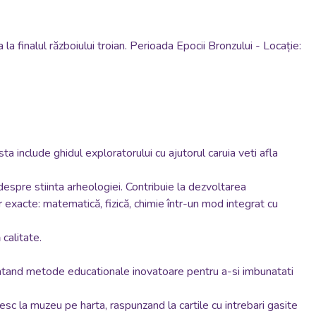
 la finalul războiului troian.
Perioada Epocii Bronzului - Locație:
ta include ghidul exploratorului cu ajutorul caruia veti afla
espre stiinta arheologiei. Contribuie la dezvoltarea
exacte: matematică, fizică, chimie într-un mod integrat cu
calitate.
entand metode educationale inovatoare pentru a-si imbunatati
sesc la muzeu pe harta, raspunzand la cartile cu intrebari gasite