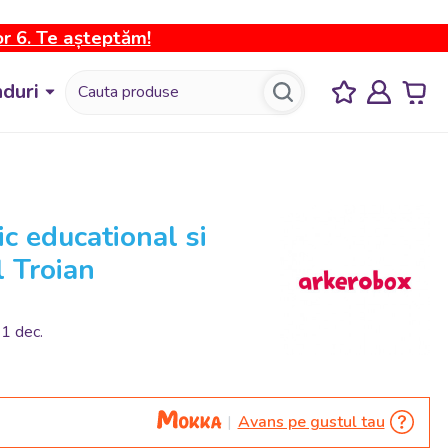
or 6. Te așteptăm!
duri
c educational si
l Troian
31 dec.
Avans pe gustul tau