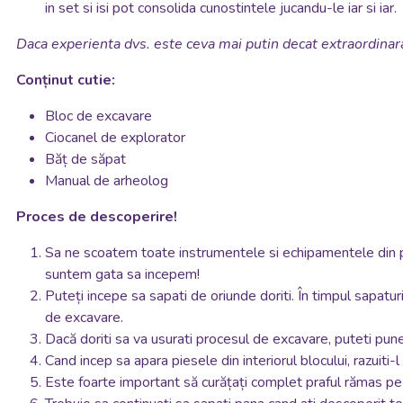
in set si isi pot consolida cunostintele jucandu-le iar si iar.
Daca experienta dvs. este ceva mai putin decat extraordinara
Conținut cutie:
Bloc de excavare
Ciocanel de explorator
Băț de săpat
Manual de arheolog
Proces de descoperire!
Sa ne scoatem toate instrumentele si echipamentele din pach
suntem gata sa incepem!
Puteți incepe sa sapati de oriunde doriti. În timpul sapaturi
de excavare.
Dacă doriti sa va usurati procesul de excavare, puteti pun
Cand incep sa apara piesele din interiorul blocului, razuiti-l
Este foarte important să curățați complet praful rămas pe