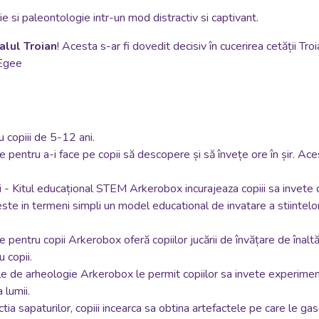
e si paleontologie intr-un mod distractiv si captivant.
alul Troian
! Acesta s-ar fi dovedit decisiv în cucerirea cetății Troia
 Egee
u copiii de 5-12 ani.
 pentru a-i face pe copii să descopere și să învețe ore în șir. Aces
i - Kitul educațional STEM Arkerobox incurajeaza copiii sa invete d
e in termeni simpli un model educational de invatare a stiintelor 
pentru copii Arkerobox oferă copiilor jucării de învățare de înaltă 
u copii.
ale de arheologie Arkerobox le permit copiilor sa invete experim
 lumii.
ctia sapaturilor, copiii incearca sa obtina artefactele pe care le ga