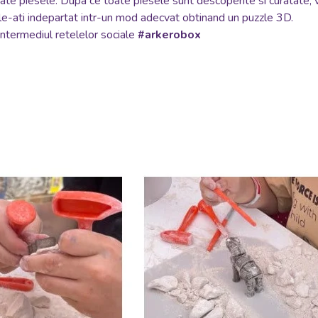
ate piesele. Dupa ce toate piesele sunt descoperite si curatate, va
le-ati indepartat intr-un mod adecvat obtinand un puzzle 3D.
 intermediul retelelor sociale
#arkerobox