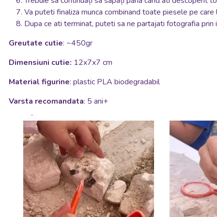
Trebuie sa continuați sa sapați pana cand ati descoperit to
Va puteti finaliza munca combinand toate piesele pe care 
Dupa ce ati terminat, puteti sa ne partajati fotografia prin
Greutate cutie
: ~450gr
Dimensiuni cutie:
12x7x7 cm
Material figurine
: plastic PLA biodegradabil
Varsta recomandata
: 5 ani+