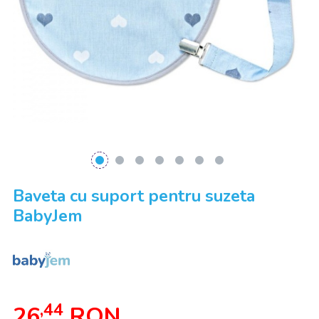
Baveta cu suport pentru suzeta
BabyJem
,44
26
RON