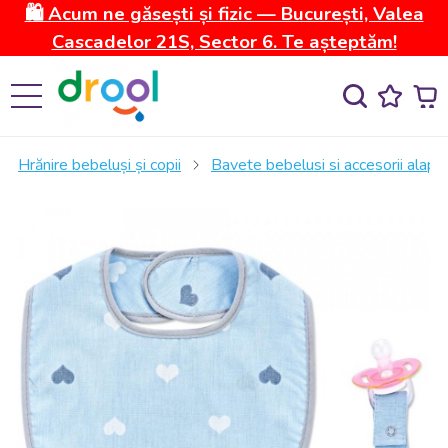
🛍️ Acum ne găsești și fizic — București, Valea
Cascadelor 21S, Sector 6. Te așteptăm!
Hrănire bebeluși și copii
Bavete bebelusi si accesorii alapt