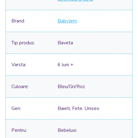
Brand
BabyJem
Tip produs
Baveta
Varsta
6 luni +
Culoare
Bleu/Gri/Roz
Gen
Baieti, Fete, Unisex
Pentru
Bebelusi