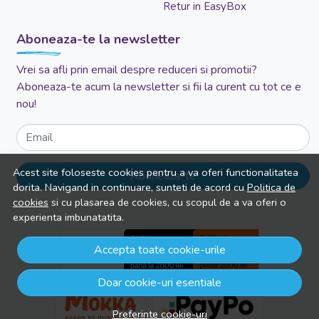
Retur in EasyBox
Aboneaza-te la newsletter
Vrei sa afli prin email despre reduceri si promotii?
Aboneaza-te acum la newsletter si fii la curent cu tot ce e
nou!
Email
Acest site foloseste cookies pentru a va oferi functionalitatea
Aboneaza-te
dorita. Navigand in continuare, sunteti de acord cu
Politica de
cookies
si cu plasarea de cookies, cu scopul de a va oferi o
experienta imbunatatita.
Accepta toate cookie-urile
Doar cookie-uri esentiale
Preferinte cookie-uri