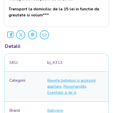
Transport la domiciliu: de la 15 lei in functie de
greutate si volum***
Detalii
SKU
bj_4313
Categorii
Bavete bebelusi si accesorii
alaptare
,
Recomandări
,
Esențiale zi de zi
Brand
BabyJem