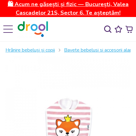
🛍️ Acum ne găsești și fizic — București, Valea
Cascadelor 21S, Sector 6. Te așteptăm!
Hrănire bebeluși și copii
Bavete bebelusi si accesorii alapt