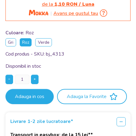
de la
1,10 RON / Luna
Avans pe gustul tau
Culoare:
Roz
Gri
Roz
Verde
Cod produs - SKU
bj_4313
Disponibil in stoc
−
+
Adauga in cos
Adauga la Favorite
Livrare 1-2 zile lucratoare*
Transport in easybox: de la 15 lei**