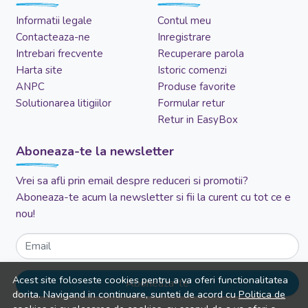
Informatii legale
Contul meu
Contacteaza-ne
Inregistrare
Intrebari frecvente
Recuperare parola
Harta site
Istoric comenzi
ANPC
Produse favorite
Solutionarea litigiilor
Formular retur
Retur in EasyBox
Aboneaza-te la newsletter
Vrei sa afli prin email despre reduceri si promotii?
Aboneaza-te acum la newsletter si fii la curent cu tot ce e
nou!
Email
Acest site foloseste cookies pentru a va oferi functionalitatea
Aboneaza-te
dorita. Navigand in continuare, sunteti de acord cu
Politica de