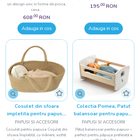
un design unic in forma de pisica,
,00
195
RON
casa...
,00
608
RON
Adauga in cos
Adauga in cos
Cosulet din sfoara
Colectia Pomea, Patut
impletita pentru papusa,
balansoar pentru papusi,
Egmont Toys
Djeco
PAPUSI SI ACCESORII
PAPUSI SI ACCESORII
Cosulet pentru papusa Coșuleț din
Pătuț balansoar pentru papusi –
sfoara împletită, cu mânere, astfel
perfect pentru păpușa preferată a