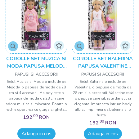
COROLLE SET MUZICA SI
COROLLE SET BALERINA
MODA PAPUSA MELODY
PAPUSA VALENTINE
28CM
28CM
PAPUSI SI ACCESORII
PAPUSI SI ACCESORII
Setul Muzica si Moda o include pe
Setul Balerina o include pe
Melody, o papusa de moda de 28
Valentine, o papusa de moda de
cm si 4 accesorii. Melody este o
28 cm si 4 accesorii. Valentine este
papusa de moda de 28 cm care
o papusa care iubeste dansul si
adora muzica si miscarea. Poarta o
eleganta. Imbracata intr-un body
rochie sport roz cu gluga si ghete...
alb cu imprimeu de balerina si o
fusta...
,00
192
RON
,00
192
RON
Adauga in cos
Adauga in cos