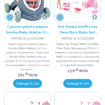
Carucior pentru papusi
Set Simba Steffi Love
Smoby Baby Walker 3 in
New Born Baby Set
1 cu papusa
papusa 29 cm, 1 bebelus
PAPUSI SI ACCESORII
PAPUSI SI ACCESORII
si accesorii
Detalii Carucior pentru papusi
Detalii Set Simba Steffi Love New
Smoby Baby Walker 3 in 1 cu
Born Baby Set papusa 29 cm, 1
papusa Caracteristici: Caruciorul
bebelus si accesorii Caracteristici:
Smoby Baby Walker este un
Steffi cu un bebelus si accesoriile
produs 3 in 1 pe care il poti folosi
necesare fiecarei mame va atrage
ca premergator, carucior si scaun
cu siguranta fiecare fetita...
Fa primii...
,00
119
RON
,00
291
RON
Adauga in cos
Adauga in cos