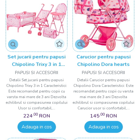
Set jucarii pentru papusi
Carucior pentru papusi
Chipolino Trixy 3 in 1
Chipolino Dora hearts
stars
PAPUSI SI ACCESORII
PAPUSI SI ACCESORII
Detalii Set jucarii pentru papusi
Detalii Carucior pentru papusi
Chipolino Trixy 3 in 1 Caracteristici:
Chipolino Dora Caracteristici: Este
Este recomandat pentru copii cu
recomandat pentru copii cu varsta
varsta mai mare de 3 ani Dezvolta
mai mare de 3 ani Dezvolta
echilibrul si compasiunea copilului
echilibrul si compasiunea copilului
Usor si confortabil,...
Carucior usor si confortabil,...
,00
,00
224
RON
145
RON
Adauga in cos
Adauga in cos