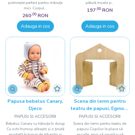
potrivește perfect pentru mânuțe
pătură moale și...
mici. Corpul...
,00
197
RON
,00
260
RON
Adauga in cos
Adauga in cos
Papusa bebelus Canary,
Scena din lemn pentru
Djeco
teatru de papusi, Egmont
Toys
PAPUSI SI ACCESORII
PAPUSI SI ACCESORII
Bebelus Canary cu hăinuțe în dungi
Scena din lemn pentru teatru de
Cu ochi frumoși albaștri și o ținută
papusi Copiilor le place să
asortată în tonuri de albastru și
asculte, apoi să spună și să