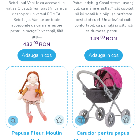
Bebelusul Vanille cu accesorii in
Patut Ladybug Coșuleț textil ușor și
valiza O valiză frumoasă în care vei
util, cu mânere, astfel încât copilul
descoperi universul POMEA.
să își poată lua păpușa preferata
Bebelușul Vanille are toate
peste tot cu el. Un adevărat cuib
accesoriile de care are nevoie
confortabil, cu pernuță și păturică
pentru a merge în vacanță, fără
călduroasă, pentru...
griji....
,00
149
RON
,00
432
RON
Adauga in cos
Adauga in cos
Papusa Fleur, Moulin
Carucior pentru papusi