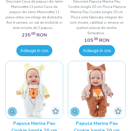
Descriere Casa de papusi din lemn
Descriere Papusa Marina Pau
Marionette 11 piese Casa de
Cookie Jungle 20 cm Pisica Papusa
papusi din lemn Marionette 11
Marina Pau Cookie Jungle 20 cm
piese ofera ore intregi de distractie.
Pisica este fabricata integral din
Are 4 camere, un set de mobilier si
vinil moale, catifelat si emana un
este locuita de 3 papusi....
parfum placut de vanilie.
Simpatica...
,00
235
RON
,00
105
RON
Adauga in cos
Adauga in cos
Papusa Marina Pau
Papusa Marina Pau
Cookie Jungle 20 cm
Cookie Jungle 20 cm