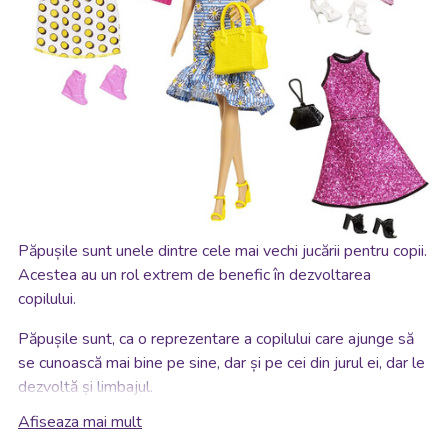
Păpușile sunt unele dintre cele mai vechi jucării pentru copii.
Acestea au un rol extrem de benefic în dezvoltarea
copilului.
Păpușile sunt, ca o reprezentare a copilului care ajunge să
se cunoască mai bine pe sine, dar și pe cei din jurul ei, dar le
dezvoltă și limbajul.
Afiseaza mai mult
Fiecare interacțiune sau dialog creat cu ajutorul unei păpuși