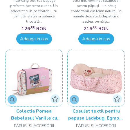
încât să îți poți lua păpușa
celui mic! 🧸💤 Pat Balansoar
preferata peste tot cu tine. Un
pentru păpuși – un pătuț
adevărat cuib confortabil, cu
confortabil din lemn natural, în
pernuță, slatea și păturică
nuanțe delicate. Echipat cu o
tricotată...
saltea, pernă și...
,00
,00
126
RON
216
RON
Adauga in cos
Adauga in cos
Colectia Pomea
Cosulet textil pentru
Bebelusul Vanille cu
papusa Ladybug, Egmont
accesorii, Djeco
Toys
PAPUSI SI ACCESORII
PAPUSI SI ACCESORII