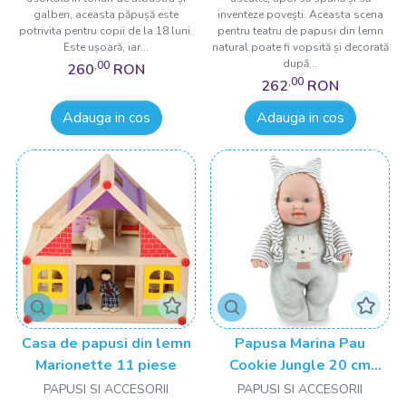
galben, aceasta păpușă este
inventeze povești. Aceasta scena
potrivita pentru copii de la 18 luni.
pentru teatru de papusi din lemn
Este ușoară, iar...
natural poate fi vopsită și decorată
după...
,00
260
RON
,00
262
RON
Adauga in cos
Adauga in cos
Casa de papusi din lemn
Papusa Marina Pau
Marionette 11 piese
Cookie Jungle 20 cm
Pisica
PAPUSI SI ACCESORII
PAPUSI SI ACCESORII