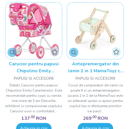
fetite, va duce copilul spre o nouă descoperire a nevoilor și
curiozităților proprii.
Papusi fetite frumoase
Alege dintr-o varietate de papuși fetite frumoase, oferindu-
i micuței tale bucuria de a se juca și crea momente inedite.
Carucior pentru papusi
Antepremergator din
Chipolino Emily
lemn 2 in 1 MamaToyz cu
Descoperă cum copilul tău devine mult mai responsabil pe
multicolor
cos de cumparaturi
PAPUSI SI ACCESORII
PAPUSI SI ACCESORII
măsură ce se joacă, cum învață empatia și grija față de
Detalii Carucior pentru papusi
Cosul de cumparaturi din lemn ce
jucăriile ei, frumoase și colorate.
Chipolino Emily Caracteristici: Este
poate fi si un antepremergator,
recomandat pentru copii cu varsta
jucaria 2 in 1 de la MamaToyz este
Învață din fiecare moment în care ea se descoperă pe sine
mai mare de 3 ani Dezvolta
un adevarat sprijin si ajutor pentru
sau își transmite nevoile prin intermediul jocului cu păpușile
echilibrul si compasiunea copilului
copilul tau in efectuarea primilor
ei.
Carucior usor si confortabil,...
sai pasi!...
,00
,00
137
RON
269
RON
Adauga in cos
Adauga in cos