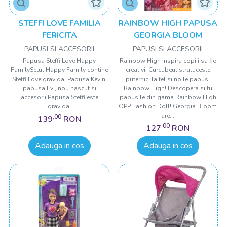
STEFFI LOVE FAMILIA
RAINBOW HIGH PAPUSA
FERICITA
GEORGIA BLOOM
PAPUSI SI ACCESORII
PAPUSI SI ACCESORII
Papusa Steffi Love Happy
Rainbow High inspira copiii sa fie
FamilySetul Happy Family contine
creativi. Curcubeul straluceste
Steffi Love gravida, Papusa Kevin,
puternic, la fel si noile papusi
papusa Evi, nou nascut si
Rainbow High! Descopera si tu
accesorii.Papusa Steffi este
papusile din gama Rainbow High
gravida.
OPP Fashion Doll! Georgia Bloom
are...
,00
139
RON
,00
127
RON
Adauga in cos
Adauga in cos