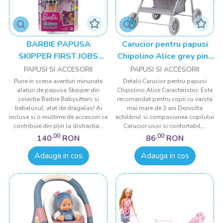
BARBIE PAPUSA
Carucior pentru papusi
SKIPPER FIRST JOBS
Chipolino Alice grey pink
BABYSITTER PAPUSA
linen
PAPUSI SI ACCESORII
PAPUSI SI ACCESORII
SATENA
Pune in scena aventuri minunate
Detalii Carucior pentru papusi
alaturi de papusa Skipper din
Chipolino Alice Caracteristici: Este
colectia Barbie Babysitters si
recomandat pentru copii cu varsta
bebelusul, atat de dragalas! Ai
mai mare de 3 ani Dezvolta
incluse si o multime de accesorii ce
echilibrul si compasiunea copilului
contribuie din plin la distractia...
Carucior usor si confortabil,...
,00
,00
140
RON
86
RON
Adauga in cos
Adauga in cos