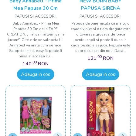
Baby Annabell - Prima
NEW BORN BABY
Mea Papusa 30 Cm
PAPUSA SIRENA
PAPUSI SI ACCESORII
PAPUSI SI ACCESORII
Baby Annabell - Prima Mea
Papusa de baie micuta sirena cu o
Papusa 30 Cm de la ZAPF
coada violet si o tiara draguta este
CREATION. „Hai sa mergem sa ne
o tovarasa grozava de joaca
jucam!” Oitele de pe salopeta lui
pentru copii si poate fi dusa in
Annabell va arata cum se face.
cada pentru a se juca. Papusa este
Salopeta in stil easy fit poate fi
usor de uscat din nou. Daca...
pusa si scoasa cu...
,00
121
RON
,00
140
RON
Adauga in cos
Adauga in cos