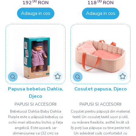
,00
,00
192
RON
118
RON
Adauga in cos
Adauga in cos
Papusa bebelus Dahlia,
Cosulet papusa, Djeco
Djeco
PAPUSI SI ACCESORII
PAPUSI SI ACCESORII
Bebelusul Dahlia Baby Dahlia
Coșulet pentru păpușă din material
Purple este o păpușă bebeluș cu
textil Un cosuleț textil ușor și util,
ochii mari albastru închis și fața
cu mânere flexibile, astfel încât să
angelică. Este ușoară, iar
îți poți lua păpușa cu tine peste tot.
dimensiunea sa (32 cm) se
Un adevărat cuib confortabil cu