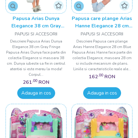
Papusa Arias Dunya
Papusa care plange Arias
Elegance 38 cm Gray
Hanne Elegance 28 cm
Fringe
Blue
PAPUSI SI ACCESORII
PAPUSI SI ACCESORII
Descriere Papusa Arias Dunya
Descriere Papusa care plange
Elegance 38 cm Gray Fringe
Arias Hanne Elegance 28 cm Blue
Papusa Arias Dunya face parte din
Papusa Arias Hanne face parte din
colectia Elegance si masoara 38
colectia Elegance, masoara 28 cm
cm. Dunya iubeste sa fie in centrul
si include mecanism de plans.
atentiei si este mereu la moda!
Liniile si caracteristicile reale ale...
Corpul...
,00
162
RON
,00
261
RON
Adauga in cos
Adauga in cos