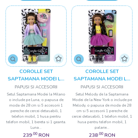
COROLLE SET
COROLLE SET
SAPTAMANA MODEI LA
SAPTAMANA MODEI LA
MILANO PAPUSA LUNA
NEW YORK PAPUSA
PAPUSI SI ACCESORII
PAPUSI SI ACCESORII
28CM
MELODY 28CM
Setul Saptamana Modei la Milano
Setul Melody de la Saptamana
o include pe Luna, o papusa de
Modei de la New York o include pe
moda de 28 cm si 5 accesorii 1
Melody, o papusa de moda de 28
pereche de cercei detasabili, 1
cm si 5 accesorii 1 pereche de
telefon mobil, 1 husa pentru
cercei detasabili, 1 telefon mobil, 1
telefon mobil, 1 bereta si 1 geanta.
husa pentru telefon mobil, 1
Luna...
palarie...
,00
,00
239
RON
238
RON