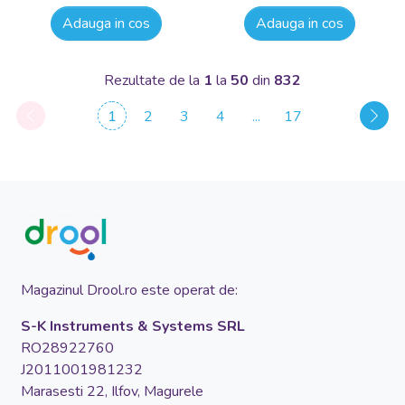
Adauga in cos
Adauga in cos
Rezultate de la
1
la
50
din
832
1
2
3
4
...
17
Magazinul Drool.ro este operat de:
S-K Instruments & Systems SRL
RO28922760
J2011001981232
Marasesti 22, Ilfov, Magurele