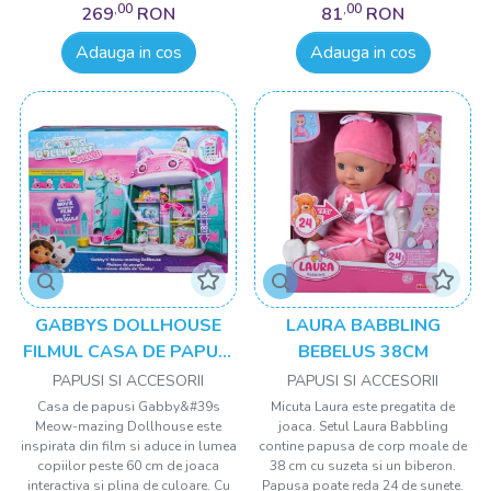
,00
,00
269
RON
81
RON
Adauga in cos
Adauga in cos
GABBYS DOLLHOUSE
LAURA BABBLING
FILMUL CASA DE PAPUSI
BEBELUS 38CM
A LUI GABBYS MEOW
PAPUSI SI ACCESORII
PAPUSI SI ACCESORII
MAZING CU ACCESORII
Casa de papusi Gabby&#39s
Micuta Laura este pregatita de
Meow-mazing Dollhouse este
joaca. Setul Laura Babbling
inspirata din film si aduce in lumea
contine papusa de corp moale de
copiilor peste 60 cm de joaca
38 cm cu suzeta si un biberon.
interactiva si plina de culoare. Cu
Papusa poate reda 24 de sunete.