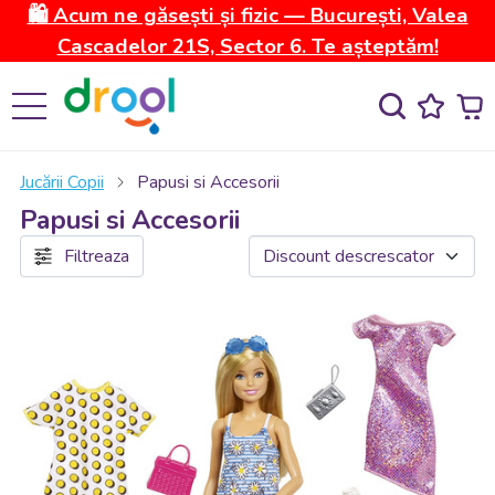
🛍️ Acum ne găsești și fizic — București, Valea
Cascadelor 21S, Sector 6. Te așteptăm!
Jucării Copii
Papusi si Accesorii
Papusi si Accesorii
Filtreaza