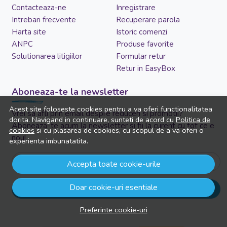
Contacteaza-ne
Inregistrare
Intrebari frecvente
Recuperare parola
Harta site
Istoric comenzi
ANPC
Produse favorite
Solutionarea litigiilor
Formular retur
Retur in EasyBox
Aboneaza-te la newsletter
Acest site foloseste cookies pentru a va oferi functionalitatea
Vrei sa afli prin email despre reduceri si promotii?
dorita. Navigand in continuare, sunteti de acord cu
Politica de
Aboneaza-te acum la newsletter si fii la curent cu tot ce e
cookies
si cu plasarea de cookies, cu scopul de a va oferi o
nou!
experienta imbunatatita.
Email
Accepta toate cookie-urile
Doar cookie-uri esentiale
Aboneaza-te
Preferinte cookie-uri