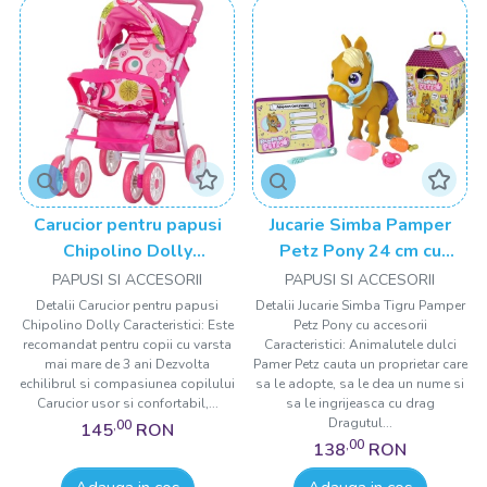
Carucior pentru papusi
Jucarie Simba Pamper
Chipolino Dolly
Petz Pony 24 cm cu
multicolor
accesorii
PAPUSI SI ACCESORII
PAPUSI SI ACCESORII
Detalii Carucior pentru papusi
Detalii Jucarie Simba Tigru Pamper
Chipolino Dolly Caracteristici: Este
Petz Pony cu accesorii
recomandat pentru copii cu varsta
Caracteristici: Animalutele dulci
mai mare de 3 ani Dezvolta
Pamer Petz cauta un proprietar care
echilibrul si compasiunea copilului
sa le adopte, sa le dea un nume si
Carucior usor si confortabil,...
sa le ingrijeasca cu drag
Dragutul...
,00
145
RON
,00
138
RON