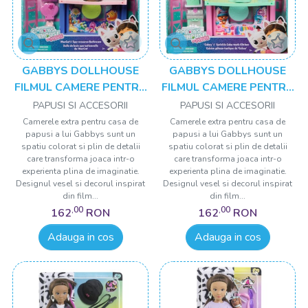
GABBYS DOLLHOUSE
GABBYS DOLLHOUSE
FILMUL CAMERE PENTRU
FILMUL CAMERE PENTRU
CASA DE PAPUSI A LUI
CASA DE PAPUSI A LUI
PAPUSI SI ACCESORII
PAPUSI SI ACCESORII
GABBY BAIE CU FIGURINE
GABBY BUCATARIE CU
Camerele extra pentru casa de
Camerele extra pentru casa de
papusi a lui Gabbys sunt un
papusi a lui Gabbys sunt un
SI ACCESORII
FIGURINE SI ACCESORII
spatiu colorat si plin de detalii
spatiu colorat si plin de detalii
care transforma joaca intr-o
care transforma joaca intr-o
experienta plina de imaginatie.
experienta plina de imaginatie.
Designul vesel si decorul inspirat
Designul vesel si decorul inspirat
din film...
din film...
,00
,00
162
RON
162
RON
Adauga in cos
Adauga in cos