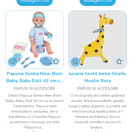
Adauga in cos
Adauga in cos
Papusa Simba New Born
Jucarie textil bebe Girafa,
Baby, Baby Doll 43 cm cu
Moulin Roty
accesorii albastru
PAPUSI SI ACCESORII
PAPUSI SI ACCESORII
Detalii Papusa Simba New Born
O mică girafă din catifea galbenă
Baby, Baby Doll 43 cm cu accesorii
moale. Are blana pătată, genele
Caracteristici: Papusa este
lungi și gâtul gigantic și poartă cea
imbracata in salopeta, are o
mai frumoasă eșarfă pentru a-l
banderola cu o fundita Papusa
fermeca pe bebeluș! Are un
poate bea si face pipi pe olita
clopoțel zornăitor ascuns în
Papusa cu...
burtica...