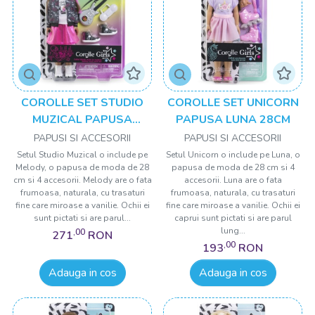
COROLLE SET STUDIO
COROLLE SET UNICORN
MUZICAL PAPUSA
PAPUSA LUNA 28CM
MELODY 28CM
PAPUSI SI ACCESORII
PAPUSI SI ACCESORII
Setul Studio Muzical o include pe
Setul Unicorn o include pe Luna, o
Melody, o papusa de moda de 28
papusa de moda de 28 cm si 4
cm si 4 accesorii. Melody are o fata
accesorii. Luna are o fata
frumoasa, naturala, cu trasaturi
frumoasa, naturala, cu trasaturi
fine care miroase a vanilie. Ochii ei
fine care miroase a vanilie. Ochii ei
sunt pictati si are parul...
caprui sunt pictati si are parul
lung...
,00
271
RON
,00
193
RON
Adauga in cos
Adauga in cos