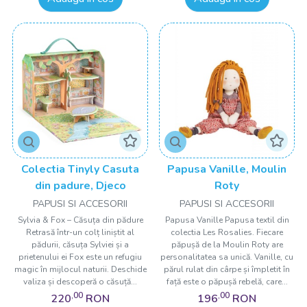
Accesorii papusi
A avea o păpușă fără accesorii, poate strica sau limita jocul
fetiței tale.
Indiferent că este vorba despre haine fabuloase, un bebe, o
cădiță, o măsuța de înfășat, o geantă de călătorie sau un
cărucior, jocul cu păpușile va deveni o adevărată poveste,
datorită acestor accesorii.
Colectia Tinyly Casuta
Papusa Vanille, Moulin
din padure, Djeco
Roty
Așadar, oferă-i alături de păpușă, fetiței tale și accesorii
PAPUSI SI ACCESORII
PAPUSI SI ACCESORII
păpuși fabuloase, care să îi completeze colecția de jucării, și
Sylvia & Fox – Căsuța din pădure
Papusa Vanille Papusa textil din
să aducă un plus de valoare jocurilor ei.
Retrasă într-un colț liniștit al
colectia Les Rosalies. Fiecare
pădurii, căsuța Sylviei și a
păpușă de la Moulin Roty are
Privește-i bucuria și lasă-te inspirată de creativitatea ei, în
prietenului ei Fox este un refugiu
personalitatea sa unică. Vanille, cu
timp de creează momente fidele din viață.
magic în mijlocul naturii. Deschide
părul rulat din cârpe și împletit în
valiza și descoperă o căsuță...
față este o păpușă rebelă, care...
,00
,00
220
RON
196
RON