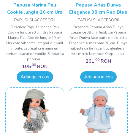
Papusa Marina Pau
Papusa Arias Dunya
Cookie Jungle 20 cm Urs
Elegance 38 cm Red Blue
PAPUSI SI ACCESORII
PAPUSI SI ACCESORII
Descriere Papusa Marina Pau
Descriere Papusa Arias Dunya
Cookie Jungle 20 cm Urs Papusa
Elegance 38 cm Red/Blue Papusa
Marina Pau Cookie Jungle 20 cm
Arias Dunya face parte din colectia
Urs este fabricata integral din vinil
Elegance si masoara 38 cm. Dunya
moale, catifelat si emana un
iubeste sa fie in centrul atentiei si
parfum placut de vanilie. Simpatica
este mereu la moda! Corpul sau...
papusa...
,00
261
RON
,00
105
RON
Adauga in cos
Adauga in cos