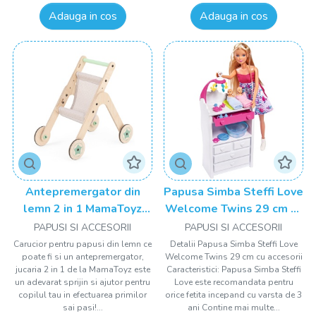
Adauga in cos
Adauga in cos
Antepremergator din
Papusa Simba Steffi Love
lemn 2 in 1 MamaToyz
Welcome Twins 29 cm cu
carucior pentru papusi
accesorii
PAPUSI SI ACCESORII
PAPUSI SI ACCESORII
Carucior pentru papusi din lemn ce
Detalii Papusa Simba Steffi Love
poate fi si un antepremergator,
Welcome Twins 29 cm cu accesorii
jucaria 2 in 1 de la MamaToyz este
Caracteristici: Papusa Simba Steffi
un adevarat sprijin si ajutor pentru
Love este recomandata pentru
copilul tau in efectuarea primilor
orice fetita incepand cu varsta de 3
sai pasi!...
ani Contine mai multe...