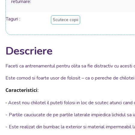
returnare
Taguri
Scutece copii
Descriere
Faceti ca antrenamentul pentru olita sa fie distractiv cu acesti 
Este comod si foarte usor de folosit – ca o pereche de chilotei 
Caracteristici
:
-
Acest nou chilotel il puteti folosi in loc de scutec atunci cand d
-
Partile cauciucate de pe partile laterale impiedica lichidul sa i
-
Este realizat din bumbac la exterior si material impermeabil la