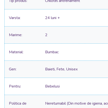
Tip produs
Chilotel antrenament
Varsta
24 luni +
Marime
2
Material
Bumbac
Gen
Baieti, Fete, Unisex
Pentru
Bebelusi
Politica de
Nereturnabil (Din motive de igiena, ac