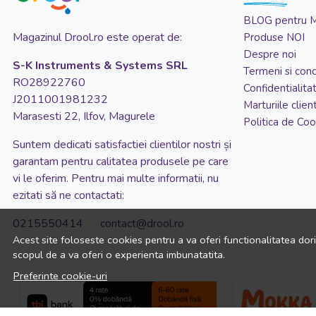
BLOG pentru 
Magazinul Drool.ro este operat de:
Produse NOI
Despre noi
S-K Instruments & Systems SRL
Termeni si condi
RO28922760
Confidentialita
J2011001981232
Marturiile client
Marasesti 22, Ilfov, Magurele
Politica de Coo
Suntem dedicati satisfactiei clientilor nostri și
garantam pentru calitatea produsele pe care
vi le oferim. Pentru mai multe informatii, nu
ezitati să ne contactati:
0215550414 contact@drool.ro
Acest site foloseste cookies pentru a va oferi functionalitatea dor
scopul de a va oferi o experienta imbunatatita.
Preferinte cookie-uri