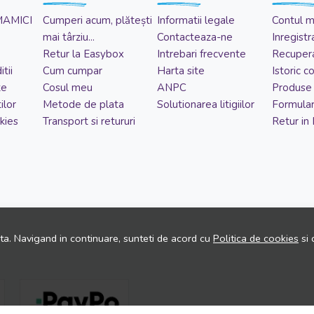
MAMICI
Cumperi acum, plătești
Informatii legale
Contul 
mai târziu...
Contacteaza-ne
Inregistr
Retur la Easybox
Intrebari frecvente
Recupera
tii
Cum cumpar
Harta site
Istoric 
te
Cosul meu
ANPC
Produse 
ilor
Metode de plata
Solutionarea litigiilor
Formular
kies
Transport si retururi
Retur in
ita. Navigand in continuare, sunteti de acord cu
Politica de cookies
si 