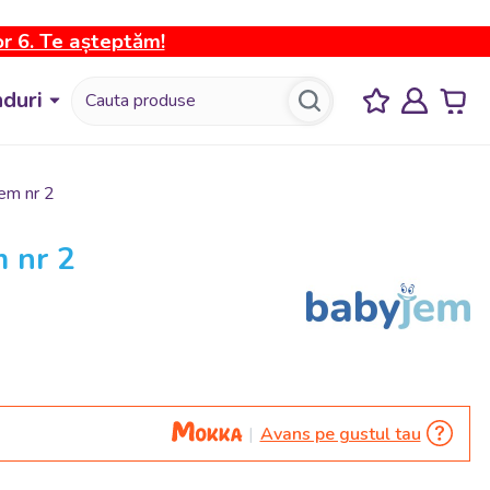
or 6. Te așteptăm!
duri
em nr 2
 nr 2
Avans pe gustul tau