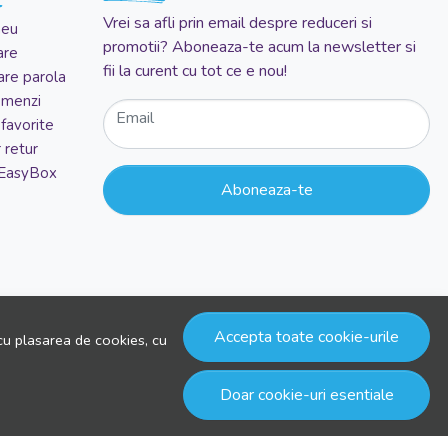
Vrei sa afli prin email despre reduceri si
meu
promotii? Aboneaza-te acum la newsletter si
are
fii la curent cu tot ce e nou!
re parola
comenzi
Email
favorite
 retur
 EasyBox
Aboneaza-te
Accepta toate cookie-urile
cu plasarea de cookies, cu
Doar cookie-uri esentiale