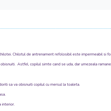
chilotei. Chilotul de antrenament refolosibil este impermeabil si fo
obisnuiti. Astfel, copilul simte cand se uda, dar umezeala ramane i
oriti sa va obisnuiti copilul cu mersul la toaleta.
asa.
 interior.