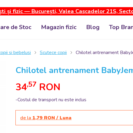
ti și fizic — București, Valea Cascadelor 21S, Sect
dare de Stoc
Magazin fizic
Blog
Top Bran
 copii si bebelusi
Scutece copii
Chilotel antrenament BabyJ
Chilotel antrenament BabyJem
,57
34
RON
-Costul de transport nu este inclus
de la
1,79 RON / Luna