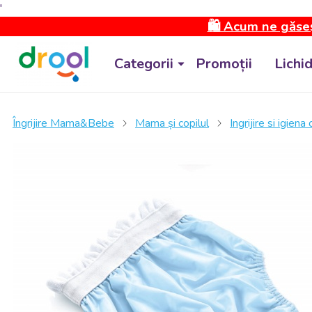
'
🛍️ Acum ne găseș
Categorii
Promoții
Lichi
Îngrijire Mama&Bebe
Mama și copilul
Ingrijire si igiena