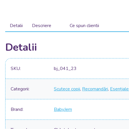
Detalii
Descriere
Ce spun clientii
Detalii
SKU
bj_041_23
Categorii
Scutece copii
,
Recomandări
,
Esențiale 
Brand
BabyJem