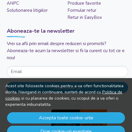
ANPC
Produse favorite
Solutionarea litigiilor
Formular retur
Retur in EasyBox
Aboneaza-te la newsletter
Vrei sa afli prin email despre reduceri si promotii?
Aboneaza-te acum la newsletter si fii la curent cu tot ce e
nou!
Email
Acest site foloseste cookies pentru a va oferi functionalitatea
Aboneaza-te
dorita. Navigand in continuare, sunteti de acord cu
Politica de
cookies
si cu plasarea de cookies, cu scopul de a va oferi o
experienta imbunatatita.
Accepta toate cookie-urile
Doar cookie-uri esentiale