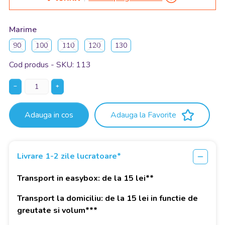
Marime
90
100
110
120
130
Cod produs - SKU
113
−
+
Adauga in cos
Adauga la Favorite
Livrare 1-2 zile lucratoare*
Transport in easybox: de la 15 lei**
Transport la domiciliu: de la 15 lei in functie de
greutate si volum***