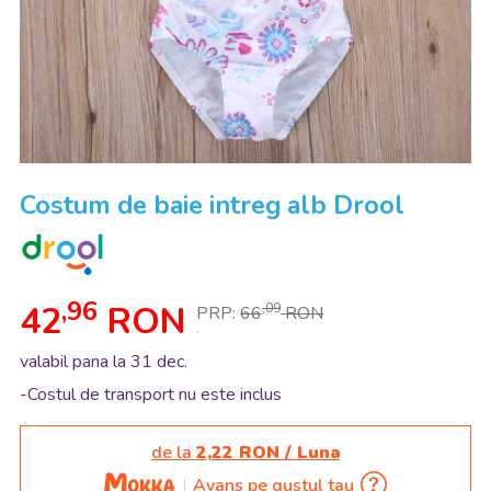
Costum de baie intreg alb Drool
,96
42
RON
,09
PRP:
66
RON
.
valabil pana la 31 dec.
-Costul de transport nu este inclus
de la
2,22 RON / Luna
Avans pe gustul tau