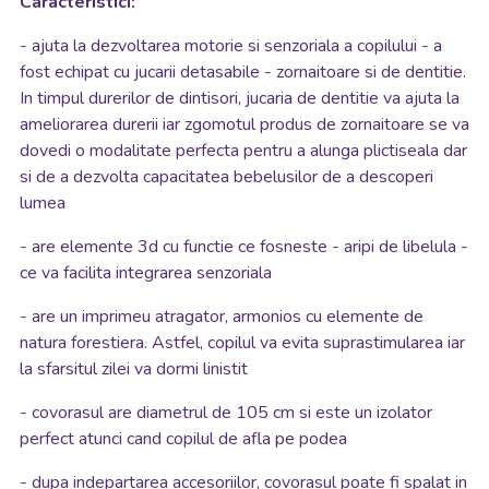
Caracteristici:
- ajuta la dezvoltarea motorie si senzoriala a copilului - a
fost echipat cu jucarii detasabile - zornaitoare si de dentitie.
In timpul durerilor de dintisori, jucaria de dentitie va ajuta la
ameliorarea durerii iar zgomotul produs de zornaitoare se va
dovedi o modalitate perfecta pentru a alunga plictiseala dar
si de a dezvolta capacitatea bebelusilor de a descoperi
lumea
- are elemente 3d cu functie ce fosneste - aripi de libelula -
ce va facilita integrarea senzoriala
- are un imprimeu atragator, armonios cu elemente de
natura forestiera. Astfel, copilul va evita suprastimularea iar
la sfarsitul zilei va dormi linistit
- covorasul are diametrul de 105 cm si este un izolator
perfect atunci cand copilul de afla pe podea
- dupa indepartarea accesoriilor, covorasul poate fi spalat in