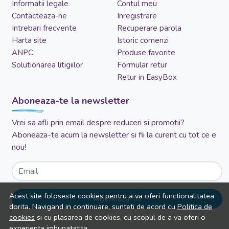
Informatii legale
Contul meu
Contacteaza-ne
Inregistrare
Intrebari frecvente
Recuperare parola
Harta site
Istoric comenzi
ANPC
Produse favorite
Solutionarea litigiilor
Formular retur
Retur in EasyBox
Aboneaza-te la newsletter
Vrei sa afli prin email despre reduceri si promotii?
Aboneaza-te acum la newsletter si fii la curent cu tot ce e
nou!
Email
Acest site foloseste cookies pentru a va oferi functionalitatea
Aboneaza-te
dorita. Navigand in continuare, sunteti de acord cu
Politica de
cookies
si cu plasarea de cookies, cu scopul de a va oferi o
experienta imbunatatita.