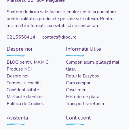
Marasesti 22, Ilfov, Magurele
Suntem dedicati satisfactiei clientilor nostri și garantam
pentru calitatea produsele pe care vi le oferim. Pentru
mai multe informatii, nu ezitati să ne contactati:
0215550414 contact@drool.ro
Despre noi
Informatii Utile
BLOG pentru MAMICI
Cumperi acum, plătești mai
Produse NOI
târziu...
Despre noi
Retur la Easybox
Termeni si conditii
Cum cumpar
Confidentialitate
Cosul meu
Marturiile clientilor
Metode de plata
Politica de Cookies
Transport si retururi
Asistenta
Cont client