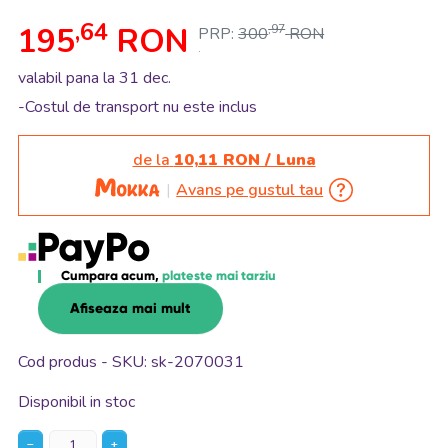
,64
195
RON
,97
PRP:
300
RON
.
valabil pana la 31 dec.
-Costul de transport nu este inclus
de la
10,11 RON / Luna
Avans pe gustul tau
Cumpara acum,
plateste mai tarziu
Afiseaza mai mult
Cod produs - SKU
sk-2070031
Disponibil in stoc
−
+