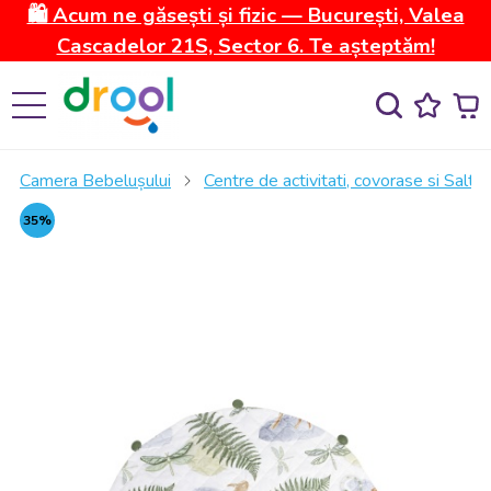
🛍️ Acum ne găsești și fizic — București, Valea
Cascadelor 21S, Sector 6. Te așteptăm!
Camera Bebelușului
Centre de activitati, covorase si Salte
35%