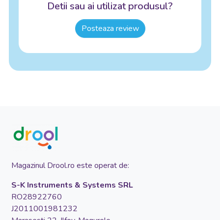
Detii sau ai utilizat produsul?
Posteaza review
Magazinul Drool.ro este operat de:
S-K Instruments & Systems SRL
RO28922760
J2011001981232