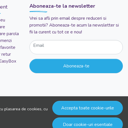
Aboneaza-te la newsletter
ient
Vrei sa afli prin email despre reduceri si
meu
promotii? Aboneaza-te acum la newsletter si
are
fii la curent cu tot ce e nou!
re parola
comenzi
Email
favorite
 retur
 EasyBox
Aboneaza-te
Accepta toate cookie-urile
cu plasarea de cookies, cu
Doar cookie-uri esentiale