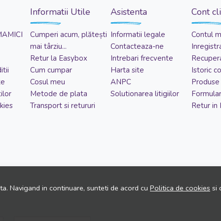
Informatii Utile
Asistenta
Cont cl
MAMICI
Cumperi acum, plătești
Informatii legale
Contul 
mai târziu...
Contacteaza-ne
Inregistr
Retur la Easybox
Intrebari frecvente
Recupera
tii
Cum cumpar
Harta site
Istoric 
te
Cosul meu
ANPC
Produse 
ilor
Metode de plata
Solutionarea litigiilor
Formular
kies
Transport si retururi
Retur in
ita. Navigand in continuare, sunteti de acord cu
Politica de cookies
si 