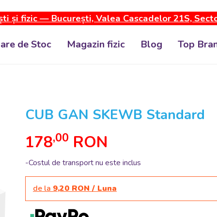
ti și fizic — București, Valea Cascadelor 21S, Sect
dare de Stoc
Magazin fizic
Blog
Top Bran
CUB GAN SKEWB Standard
,00
178
RON
-Costul de transport nu este inclus
de la
9,20 RON / Luna