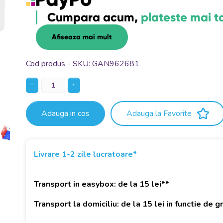
Cumpara acum,
plateste mai t
Afiseaza mai mult
Cod produs - SKU
GAN962681
−
+
Adauga in cos
Adauga la Favorite
Livrare 1-2 zile lucratoare*
Transport in easybox: de la 15 lei**
Transport la domiciliu: de la 15 lei in functie de 