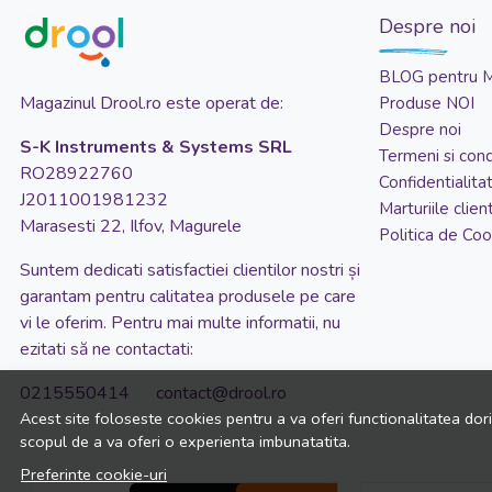
Despre noi
BLOG pentru 
Magazinul Drool.ro este operat de:
Produse NOI
Despre noi
S-K Instruments & Systems SRL
Termeni si condi
RO28922760
Confidentialita
J2011001981232
Marturiile client
Marasesti 22, Ilfov, Magurele
Politica de Coo
Suntem dedicati satisfactiei clientilor nostri și
garantam pentru calitatea produsele pe care
vi le oferim. Pentru mai multe informatii, nu
ezitati să ne contactati:
0215550414 contact@drool.ro
Acest site foloseste cookies pentru a va oferi functionalitatea dor
scopul de a va oferi o experienta imbunatatita.
Preferinte cookie-uri