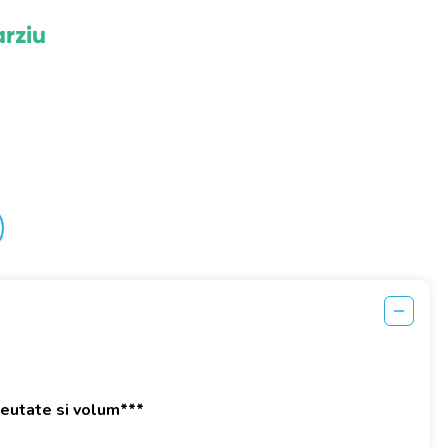
arziu
greutate si volum***