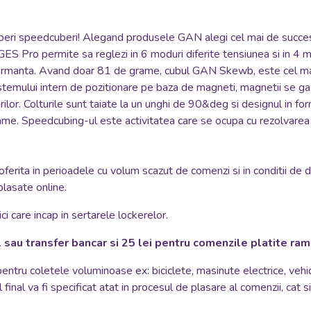
n cuberi speedcuberi! Alegand produsele GAN alegi cel mai de suc
 GES Pro permite sa reglezi in 6 moduri diferite tensiunea si in 4 
rformanta. Avand doar 81 de grame, cubul GAN Skewb, este cel mai
temului intern de pozitionare pe baza de magneti, magnetii se gase
irilor. Colturile sunt taiate la un unghi de 90&deg si designul in f
e. Speedcubing-ul este activitatea care se ocupa cu rezolvarea cu
oferita in perioadele cu volum scazut de comenzi si in conditii de 
plasate online.
i care incap in sertarele lockerelor.
 sau transfer bancar si 25 lei pentru comenzile platite ra
 pentru coletele voluminoase ex: biciclete, masinute electrice, vehi
 final va fi specificat atat in procesul de plasare al comenzii, cat 