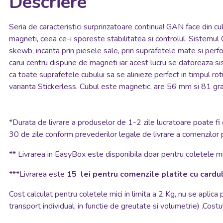
Descriere
Seria de caracteristici surprinzatoare continua! GAN face di
magneti, ceea ce-i sporeste stabilitatea si controlul. Sistemul
skewb, incanta prin piesele sale, prin suprafetele mate si pe
carui centru dispune de magneti iar acest lucru se datoreaza sis
ca toate suprafetele cubului sa se alinieze perfect in timpul rot
varianta Stickerless. Cubul este magnetic, are 56 mm si 81 gram
*
Durata de livrare a produselor de 1-2 zile lucratoare poate fi 
30 de zile conform prevederilor legale de livrare a comenzilor 
**
Livrarea in EasyBox este disponibila doar pentru coletele mic
***Livrarea este
15 lei pentru comenzile platite cu cardul
Cost calculat pentru coletele mici in limita a 2 Kg, nu se aplica
transport individual, in functie de greutate si volumetrie) .Costul