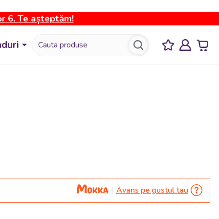
or 6. Te așteptăm!
duri
Avans pe gustul tau