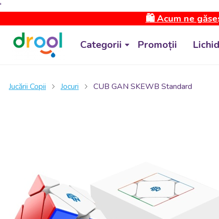
'
🛍️ Acum ne găseș
Categorii
Promoții
Lichi
Jucării Copii
Jocuri
CUB GAN SKEWB Standard