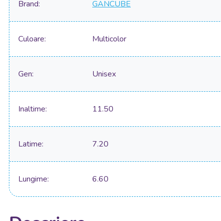
Brand
GANCUBE
Culoare
Multicolor
Gen
Unisex
Inaltime
11.50
Latime
7.20
Lungime
6.60