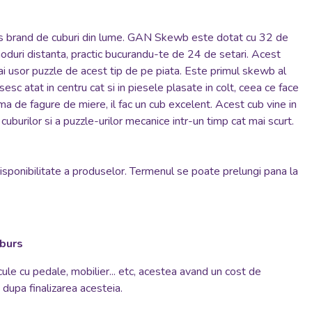
ces brand de cuburi din lume. GAN Skewb este dotat cu 32 de
moduri distanta, practic bucurandu-te de 24 de setari. Acest
 usor puzzle de acest tip de pe piata. Este primul skewb al
sc atat in centru cat si in piesele plasate in colt, ceea ce face
orma de fagure de miere, il fac un cub excelent. Acest cub vine in
burilor si a puzzle-urilor mecanice intr-un timp cat mai scurt.
disponibilitate a produselor. Termenul se poate prelungi pana la
mburs
cule cu pedale, mobilier... etc, acestea avand un cost de
si dupa finalizarea acesteia.