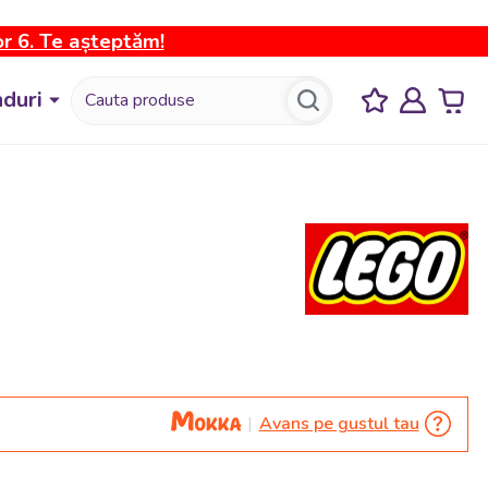
or 6. Te așteptăm!
duri
Avans pe gustul tau