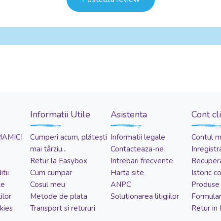
Informatii Utile
Asistenta
Cont cl
MAMICI
Cumperi acum, plătești
Informatii legale
Contul 
mai târziu...
Contacteaza-ne
Inregistr
Retur la Easybox
Intrebari frecvente
Recupera
tii
Cum cumpar
Harta site
Istoric 
te
Cosul meu
ANPC
Produse 
ilor
Metode de plata
Solutionarea litigiilor
Formular
kies
Transport si retururi
Retur in