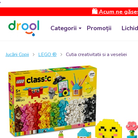
'
🛍️ Acum ne găseș
Categorii
Promoții
Lichi
Jucării Copii
LEGO ®
Cutia creativitatii si a veseliei