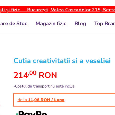
ti și fizic — București, Valea Cascadelor 21S, Sect
dare de Stoc
Magazin fizic
Blog
Top Bran
Cutia creativitatii si a veseliei
,00
214
RON
-Costul de transport nu este inclus
de la
11,06 RON / Luna