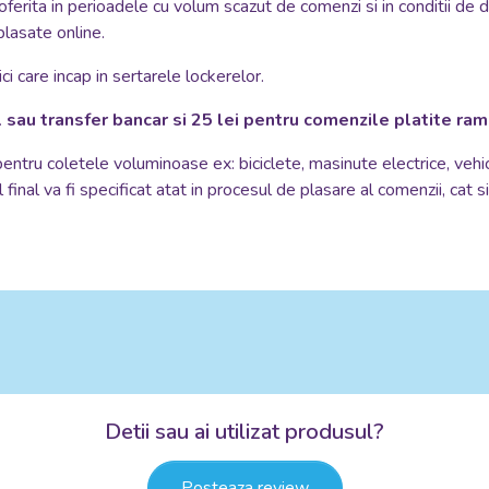
oferita in perioadele cu volum scazut de comenzi si in conditii de 
plasate online.
i care incap in sertarele lockerelor.
 sau transfer bancar si 25 lei pentru comenzile platite ra
 pentru coletele voluminoase ex: biciclete, masinute electrice, vehi
 final va fi specificat atat in procesul de plasare al comenzii, cat 
Detii sau ai utilizat produsul?
Posteaza review