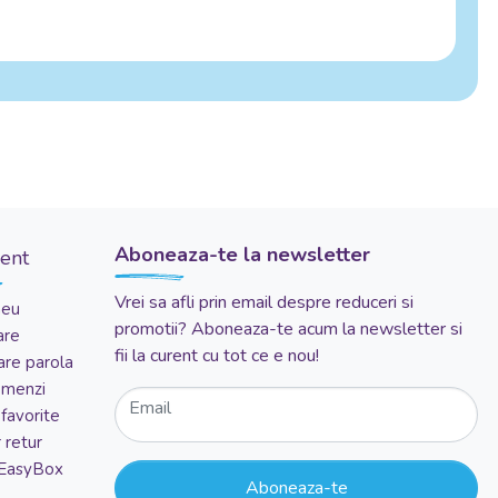
Aboneaza-te la newsletter
ient
Vrei sa afli prin email despre reduceri si
meu
promotii? Aboneaza-te acum la newsletter si
are
fii la curent cu tot ce e nou!
re parola
comenzi
Email
favorite
 retur
 EasyBox
Aboneaza-te