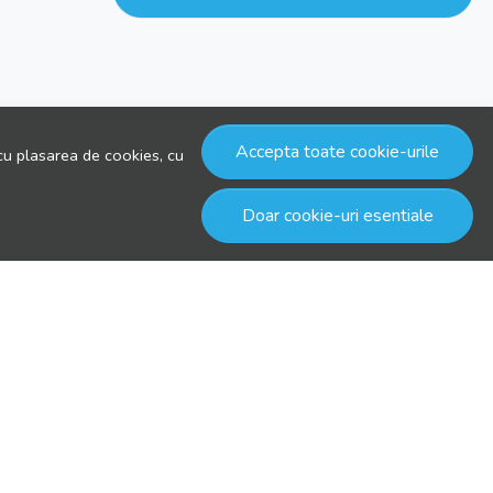
Accepta toate cookie-urile
cu plasarea de cookies, cu
Doar cookie-uri esentiale
© drool.ro 2026