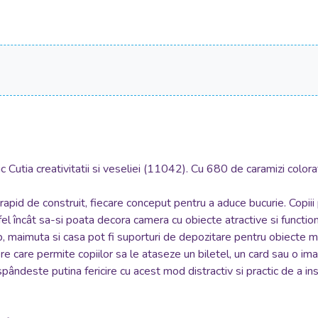
Cutia creativitatii si veseliei (11042). Cu 680 de caramizi colora
 rapid de construit, fiecare conceput pentru a aduce bucurie. Copiii
el încât sa-si poata decora camera cu obiecte atractive si functional
aimuta si casa pot fi suporturi de depozitare pentru obiecte mici,
re care permite copiilor sa le ataseze un biletel, un card sau o ima
pândeste putina fericire cu acest mod distractiv si practic de a insp