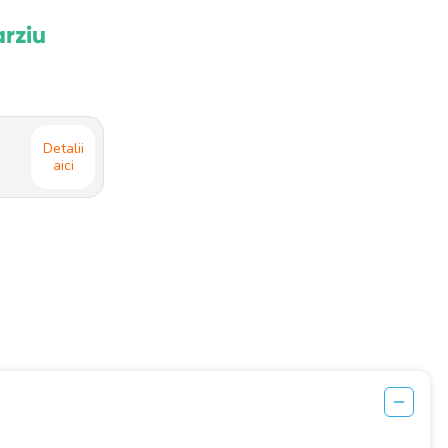
arziu
Detalii
aici