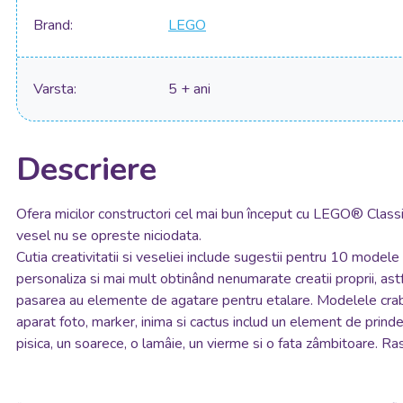
Brand
LEGO
Varsta
5 + ani
Descriere
Ofera micilor constructori cel mai bun început cu LEGO® Classic 
vesel nu se opreste niciodata.
Cutia creativitatii si veseliei include sugestii pentru 10 modele
personaliza si mai mult obtinând nenumarate creatii proprii, astf
pasarea au elemente de agatare pentru etalare. Modelele crab, m
aparat foto, marker, inima si cactus includ un element de prinde
pisica, un soarece, o lamâie, un vierme si o fata zâmbitoare. Ras