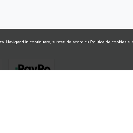
ita. Navigand in continuare, sunteti de acord cu
Politica de cookies
si 