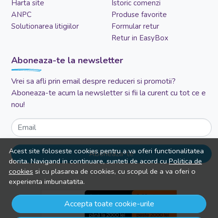
Harta site
Istoric comenzi
ANPC
Produse favorite
Solutionarea litigiilor
Formular retur
Retur in EasyBox
Aboneaza-te la newsletter
Vrei sa afli prin email despre reduceri si promotii?
Aboneaza-te acum la newsletter si fii la curent cu tot ce e
nou!
Email
Acest site foloseste cookies pentru a va oferi functionalitatea
Aboneaza-te
dorita. Navigand in continuare, sunteti de acord cu
Politica de
cookies
si cu plasarea de cookies, cu scopul de a va oferi o
experienta imbunatatita.
Accepta toate cookie-urile