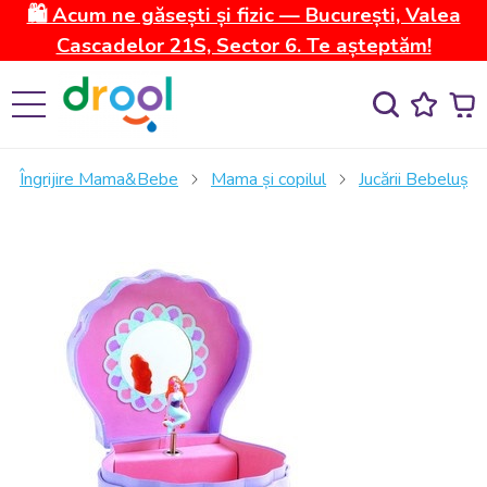
🛍️ Acum ne găsești și fizic — București, Valea
Cascadelor 21S, Sector 6. Te așteptăm!
Îngrijire Mama&Bebe
Mama și copilul
Jucării Bebeluși