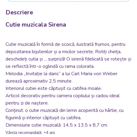
Descriere
Cutie muzicala Sirena
Cutie muzicală în formă de scoică, ilustrată frumos, pentru
depozitarea bijuteriilor și a micilor secrete. Rotiți cheița,
deschideți cutia și ... surpriză! O sirenă fdelicată se rotește și
se reflectă într-o oglindă cu rama colorata.
Melodia „Invitație la dans” a lui Carl Maria von Weber
durează aproximativ 2,5 minute.
Interiorul cutiei este căptușit cu catifea moale.
Articol decorativ pentru camera copilului și cadou ideal
pentru zi de naștere.
Conținut: o cutie muzicală din lemn acoperită cu hârtie, cu
figurină și interior căptușit cu catifea.
Dimensiune cutie muzicală: 14,5 x 13,5 x 8,7 cm.
Vârsta recomandată:
+4 ani.