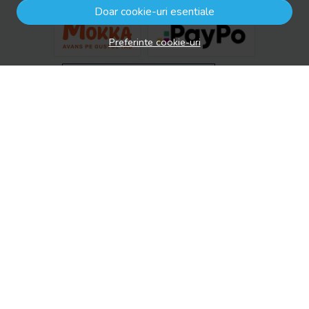
Doar cookie-uri esentiale
Preferinte cookie-uri
© drool.ro 2026