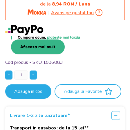
de la
8,94 RON / Luna
Avans pe gustul tau
Cumpara acum,
plateste mai tarziu
Afiseaza mai mult
Cod produs - SKU
DJ06083
−
+
Adauga in cos
Adauga la Favorite
Livrare 1-2 zile lucratoare*
Transport in easybox: de la 15 lei**