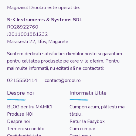
Magazinul Drool.ro este operat de:
S-K Instruments & Systems SRL
RO28922760
J2011001981232
Marasesti 22, Ilfov, Magurele
Suntem dedicati satisfactiei clientilor nostri și garantam
pentru calitatea produsele pe care vi le oferim. Pentru
mai multe informatii, nu ezitati să ne contactati:
0215550414 contact@drool.ro
Despre noi
Informatii Utile
BLOG pentru MAMICI
Cumperi acum, plătești mai
Produse NOI
târziu...
Despre noi
Retur la Easybox
Termeni si conditii
Cum cumpar
Confidentialitate
Cosul meu