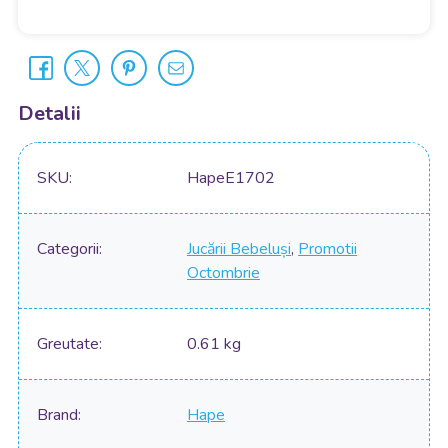
Detalii
SKU
HapeE1702
Categorii
Jucării Bebeluși
,
Promotii
Octombrie
Greutate
0.61 kg
Brand
Hape