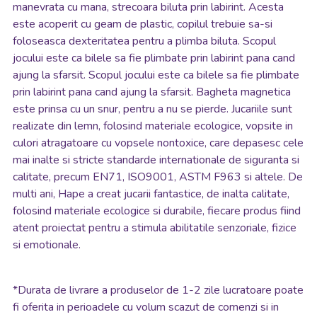
manevrata cu mana, strecoara biluta prin labirint. Acesta
este acoperit cu geam de plastic, copilul trebuie sa-si
foloseasca dexteritatea pentru a plimba biluta. Scopul
jocului este ca bilele sa fie plimbate prin labirint pana cand
ajung la sfarsit. Scopul jocului este ca bilele sa fie plimbate
prin labirint pana cand ajung la sfarsit. Bagheta magnetica
este prinsa cu un snur, pentru a nu se pierde. Jucariile sunt
realizate din lemn, folosind materiale ecologice, vopsite in
culori atragatoare cu vopsele nontoxice, care depasesc cele
mai inalte si stricte standarde internationale de siguranta si
calitate, precum EN71, ISO9001, ASTM F963 si altele. De
multi ani, Hape a creat jucarii fantastice, de inalta calitate,
folosind materiale ecologice si durabile, fiecare produs fiind
atent proiectat pentru a stimula abilitatile senzoriale, fizice
si emotionale.
*
Durata de livrare a produselor de 1-2 zile lucratoare poate
fi oferita in perioadele cu volum scazut de comenzi si in