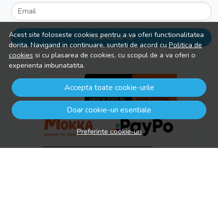
Email
Acest site foloseste cookies pentru a va oferi functionalitatea
Aboneaza-te
dorita. Navigand in continuare, sunteti de acord cu
Politica de
cookies
si cu plasarea de cookies, cu scopul de a va oferi o
experienta imbunatatita.
Accepta toate cookie-urile
Doar cookie-uri esentiale
Preferinte cookie-uri