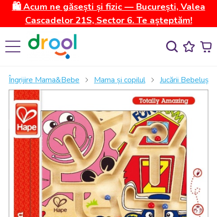
🛍️ Acum ne găsești și fizic — București, Valea
Cascadelor 21S, Sector 6. Te așteptăm!
Îngrijire Mama&Bebe
Mama și copilul
Jucării Bebeluși