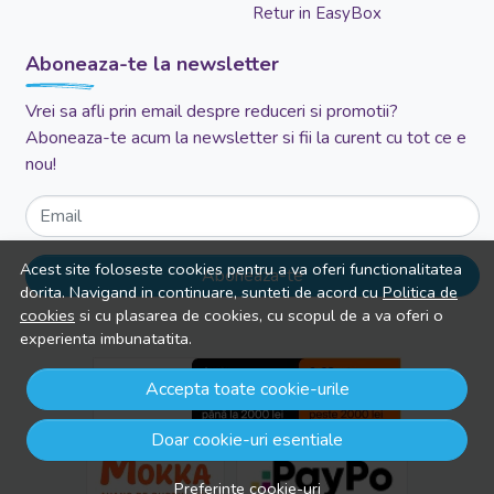
Retur in EasyBox
Aboneaza-te la newsletter
Vrei sa afli prin email despre reduceri si promotii?
Aboneaza-te acum la newsletter si fii la curent cu tot ce e
nou!
Email
Acest site foloseste cookies pentru a va oferi functionalitatea
Aboneaza-te
dorita. Navigand in continuare, sunteti de acord cu
Politica de
cookies
si cu plasarea de cookies, cu scopul de a va oferi o
experienta imbunatatita.
Accepta toate cookie-urile
Doar cookie-uri esentiale
Preferinte cookie-uri