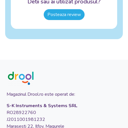
Detii sau ai utilizat produsul?
Posteaza review
Magazinul Drool.ro este operat de:
S-K Instruments & Systems SRL
RO28922760
J2011001981232
Marasesti 22, Ilfov, Magurele