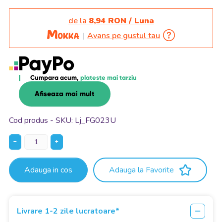
de la
8,94 RON / Luna
Avans pe gustul tau
Cumpara acum,
plateste mai tarziu
Afiseaza mai mult
Cod produs - SKU
Lj_FG023U
−
+
Adauga in cos
Adauga la Favorite
Livrare 1-2 zile lucratoare*