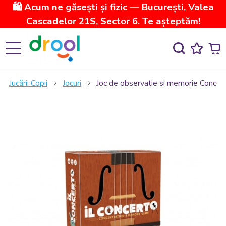
🛍️ Acum ne găsești și fizic — București, Valea
Cascadelor 21S, Sector 6. Te așteptăm!
Jucării Copii
Jocuri
Joc de observatie si memorie Concertu