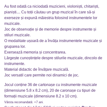
Au fost odată ca niciodată muzicieni, violoniști, chitariști,
pianiști.... Cu toții căutau un grup muzical în care să-și
exerseze și expună măiestria folosind instrumentele lor
muzicale.
Joc de observație și de memorie despre instrumente și
stiluri muzicale.
O modalitate ușoară de a învăța instrumentele muzicale și
gruparea lor.
Exersează memoria și concentrarea.
Lărgește cunoștințele despre stilurile muzicale, dincolo de
instrumente.
Material didactic de învățare muzicală.
Joc versatil care permite noi dinamici de joc.
Jocul conține 36 de cartonașe cu instrumente muzicale
(dimensiune 5.8 x 8.2 cm), 20 de caronașe cu tipuri de
formații muzicale (dimensiune 8.2 x 10 cm).
Vârsta recomandată: +7 ani.