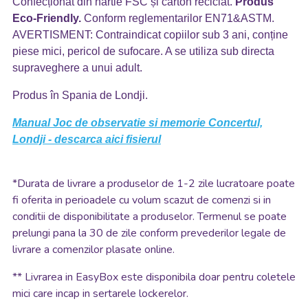
Confecționat din hârtie FSC și carton reciclat.
Produs
Eco-Friendly.
Conform reglementarilor EN71&ASTM.
AVERTISMENT: Contraindicat copiilor sub 3 ani, conține
piese mici, pericol de sufocare. A se utiliza sub directa
supraveghere a unui adult.
Produs în Spania de Londji.
Manual Joc de observatie si memorie Concertul,
Londji - descarca aici fisierul
*
Durata de livrare a produselor de 1-2 zile lucratoare poate
fi oferita in perioadele cu volum scazut de comenzi si in
conditii de disponibilitate a produselor. Termenul se poate
prelungi pana la 30 de zile conform prevederilor legale de
livrare a comenzilor plasate online.
**
Livrarea in EasyBox este disponibila doar pentru coletele
mici care incap in sertarele lockerelor.