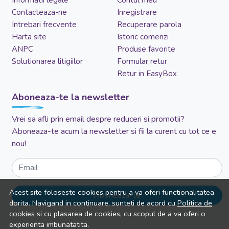
Contacteaza-ne
Inregistrare
Intrebari frecvente
Recuperare parola
Harta site
Istoric comenzi
ANPC
Produse favorite
Solutionarea litigiilor
Formular retur
Retur in EasyBox
Aboneaza-te la newsletter
Vrei sa afli prin email despre reduceri si promotii?
Aboneaza-te acum la newsletter si fii la curent cu tot ce e
nou!
Email
Acest site foloseste cookies pentru a va oferi functionalitatea
Aboneaza-te
dorita. Navigand in continuare, sunteti de acord cu
Politica de
cookies
si cu plasarea de cookies, cu scopul de a va oferi o
experienta imbunatatita.