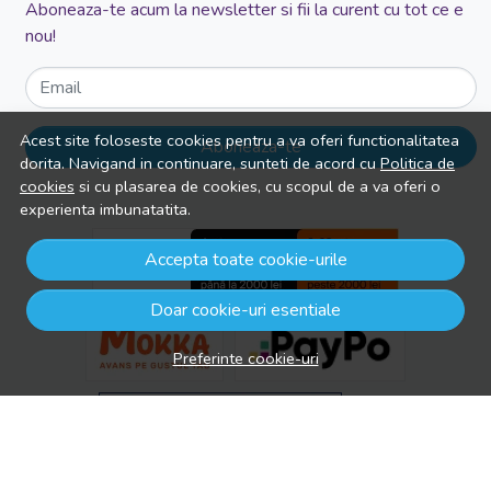
Aboneaza-te acum la newsletter si fii la curent cu tot ce e
nou!
Email
Acest site foloseste cookies pentru a va oferi functionalitatea
Aboneaza-te
dorita. Navigand in continuare, sunteti de acord cu
Politica de
cookies
si cu plasarea de cookies, cu scopul de a va oferi o
experienta imbunatatita.
Accepta toate cookie-urile
Doar cookie-uri esentiale
Preferinte cookie-uri