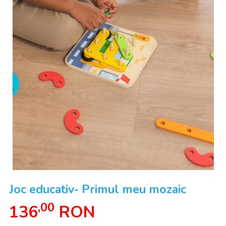
Joc educativ- Primul meu mozaic
,00
136
RON