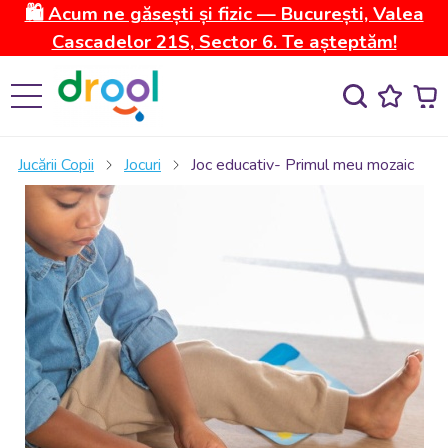
🛍️ Acum ne găsești și fizic — București, Valea
Cascadelor 21S, Sector 6. Te așteptăm!
Jucării Copii
Jocuri
Joc educativ- Primul meu mozaic