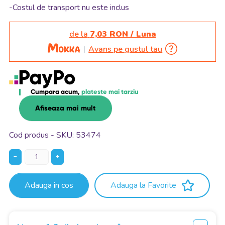
-Costul de transport nu este inclus
de la
7,03 RON / Luna
Avans pe gustul tau
Cumpara acum,
plateste mai tarziu
Afiseaza mai mult
Cod produs - SKU
53474
−
+
Adauga in cos
Adauga la Favorite