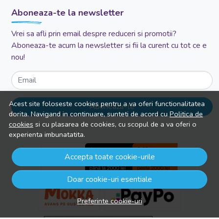
Aboneaza-te la newsletter
Vrei sa afli prin email despre reduceri si promotii?
Aboneaza-te acum la newsletter si fii la curent cu tot ce e
nou!
Email
Acest site foloseste cookies pentru a va oferi functionalitatea
Aboneaza-te
dorita. Navigand in continuare, sunteti de acord cu
Politica de
cookies
si cu plasarea de cookies, cu scopul de a va oferi o
experienta imbunatatita.
Accepta toate cookie-urile
Doar cookie-uri esentiale
Preferinte cookie-uri