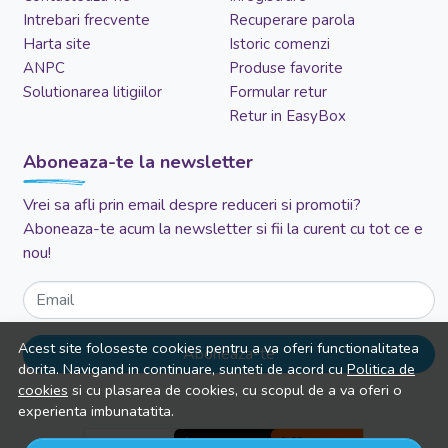
Intrebari frecvente
Recuperare parola
Harta site
Istoric comenzi
ANPC
Produse favorite
Solutionarea litigiilor
Formular retur
Retur in EasyBox
Aboneaza-te la newsletter
Vrei sa afli prin email despre reduceri si promotii?
Aboneaza-te acum la newsletter si fii la curent cu tot ce e
nou!
Email
Acest site foloseste cookies pentru a va oferi functionalitatea
Aboneaza-te
dorita. Navigand in continuare, sunteti de acord cu
Politica de
cookies
si cu plasarea de cookies, cu scopul de a va oferi o
experienta imbunatatita.