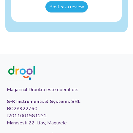
Posteaza review
Magazinul Drool.ro este operat de:
S-K Instruments & Systems SRL
RO28922760
J2011001981232
Marasesti 22, Ilfov, Magurele