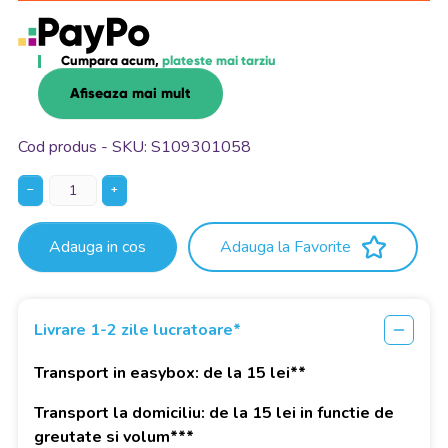
Cumpara acum,
plateste mai tarziu
Afiseaza mai mult
Cod produs - SKU
S109301058
−
+
Adauga in cos
Adauga la Favorite
Livrare 1-2 zile lucratoare*
Transport in easybox: de la 15 lei**
Transport la domiciliu: de la 15 lei in functie de
greutate si volum***