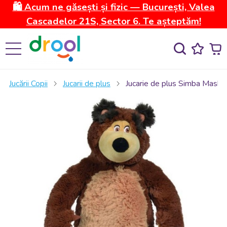
🛍️ Acum ne găsești și fizic — București, Valea
Cascadelor 21S, Sector 6. Te așteptăm!
Jucării Copii
Jucarii de plus
Jucarie de plus Simba Masha