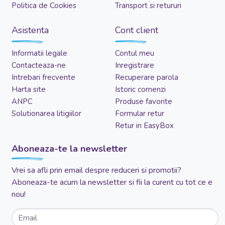
Confidentialitate
Cosul meu
Marturiile clientilor
Metode de plata
Politica de Cookies
Transport si retururi
Asistenta
Cont client
Informatii legale
Contul meu
Contacteaza-ne
Inregistrare
Intrebari frecvente
Recuperare parola
Harta site
Istoric comenzi
ANPC
Produse favorite
Solutionarea litigiilor
Formular retur
Retur in EasyBox
Aboneaza-te la newsletter
Vrei sa afli prin email despre reduceri si promotii?
Aboneaza-te acum la newsletter si fii la curent cu tot ce e
nou!