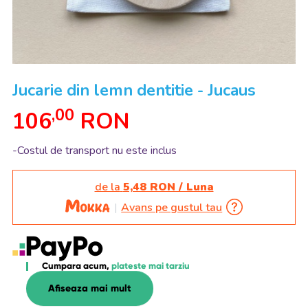
Jucarie din lemn dentitie - Jucaus
,00
106
RON
-Costul de transport nu este inclus
de la
5,48 RON / Luna
Avans pe gustul tau
Cumpara acum,
plateste mai tarziu