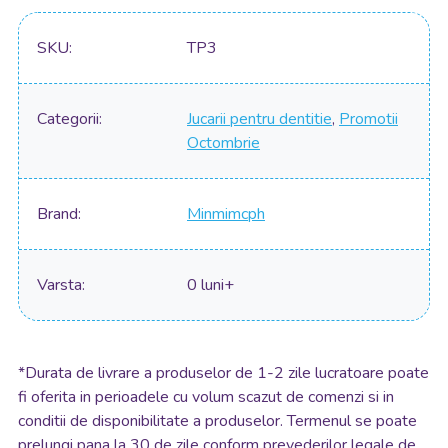
Detalii
SKU
TP3
Categorii
Jucarii pentru dentitie
,
Promotii
Octombrie
Brand
Minmimcph
Varsta
0 luni+
*
Durata de livrare a produselor de 1-2 zile lucratoare poate