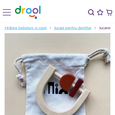
🛍️ Acum ne găsești și fizic — București, Valea
Cascadelor 21S, Sector 6. Te așteptăm!
Hrănire bebeluși și copii
Jucarii pentru dentitie
Jucarie d