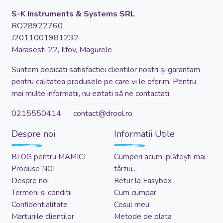
Magazinul Drool.ro este operat de:
S-K Instruments & Systems SRL
RO28922760
J2011001981232
Marasesti 22, Ilfov, Magurele
Suntem dedicati satisfactiei clientilor nostri și garantam
pentru calitatea produsele pe care vi le oferim. Pentru
mai multe informatii, nu ezitati să ne contactati:
0215550414 contact@drool.ro
Despre noi
Informatii Utile
BLOG pentru MAMICI
Cumperi acum, plătești mai
Produse NOI
târziu...
Despre noi
Retur la Easybox
Termeni si conditii
Cum cumpar