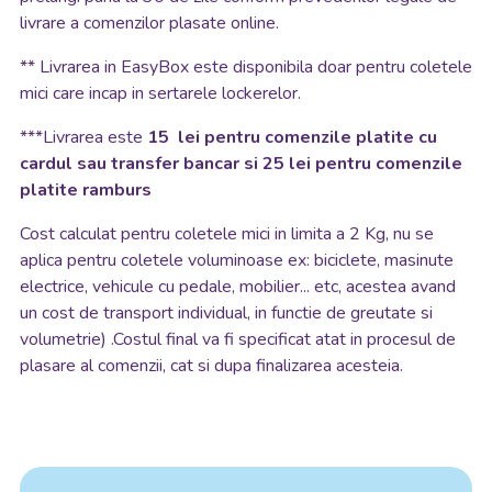
fi oferita in perioadele cu volum scazut de comenzi si in
conditii de disponibilitate a produselor. Termenul se poate
prelungi pana la 30 de zile conform prevederilor legale de
livrare a comenzilor plasate online.
**
Livrarea in EasyBox este disponibila doar pentru coletele
mici care incap in sertarele lockerelor.
***Livrarea este
15 lei pentru comenzile platite cu
cardul sau transfer bancar si 25 lei pentru comenzile
platite ramburs
Cost calculat pentru coletele mici in limita a 2 Kg, nu se
aplica pentru coletele voluminoase ex: biciclete, masinute
electrice, vehicule cu pedale, mobilier... etc, acestea avand
un cost de transport individual, in functie de greutate si
volumetrie) .Costul final va fi specificat atat in procesul de
plasare al comenzii, cat si dupa finalizarea acesteia.