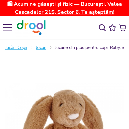
🛍️ Acum ne găsești și fizic — București, Valea
Cascadelor 21S, Sector 6. Te așteptăm!
Jucării Copii
Jocuri
Jucarie din plus pentru copii BabyJe