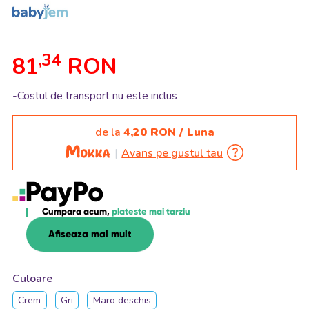
,34
81
RON
-Costul de transport nu este inclus
de la
4,20 RON / Luna
Avans pe gustul tau
Cumpara acum,
plateste mai tarziu
Afiseaza mai mult
Culoare
Crem
Gri
Maro deschis