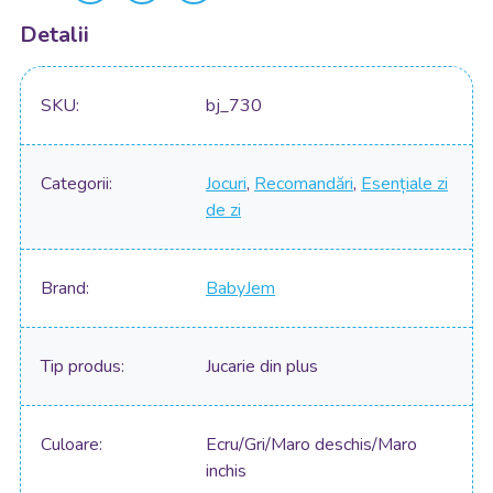
Detalii
SKU
bj_730
Categorii
Jocuri
,
Recomandări
,
Esențiale zi
de zi
Brand
BabyJem
Tip produs
Jucarie din plus
Culoare
Ecru/Gri/Maro deschis/Maro
inchis