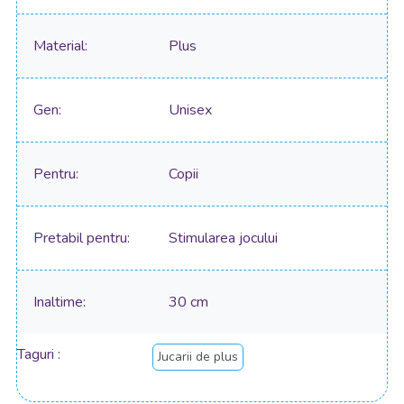
Material
Plus
Gen
Unisex
Pentru
Copii
Pretabil pentru
Stimularea jocului
Inaltime
30 cm
Taguri
Jucarii de plus