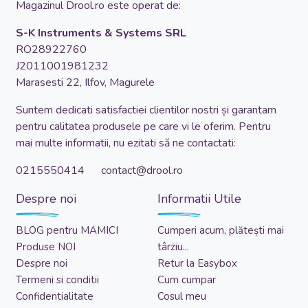
Magazinul Drool.ro este operat de:
S-K Instruments & Systems SRL
RO28922760
J2011001981232
Marasesti 22, Ilfov, Magurele
Suntem dedicati satisfactiei clientilor nostri și garantam
pentru calitatea produsele pe care vi le oferim. Pentru
mai multe informatii, nu ezitati să ne contactati:
0215550414 contact@drool.ro
Despre noi
Informatii Utile
BLOG pentru MAMICI
Cumperi acum, plătești mai
Produse NOI
târziu...
Despre noi
Retur la Easybox
Termeni si conditii
Cum cumpar
Confidentialitate
Cosul meu