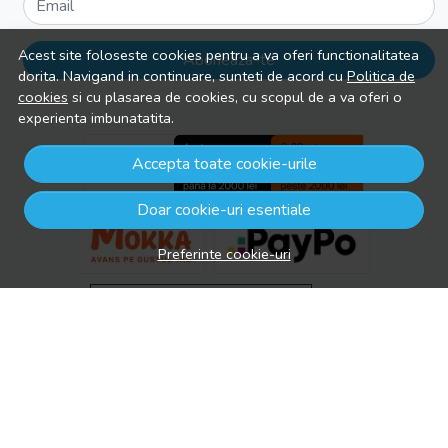
Email
Acest site foloseste cookies pentru a va oferi functionalitatea
Aboneaza-te
dorita. Navigand in continuare, sunteti de acord cu
Politica de
cookies
si cu plasarea de cookies, cu scopul de a va oferi o
experienta imbunatatita.
Accepta toate cookie-urile
Doar cookie-uri esentiale
Preferinte cookie-uri