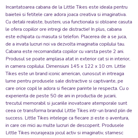
Incantatoarea cabana de la Little Tikes este ideala pentru
baieteii si fetitele care adora joaca creativa si imaginativa.
Cu detalii realiste, busteni, usa functionala si obloane casuta
le ofera copiilor ore intregi de distractie! In plus, cabana
este echipata cu masuta si telefon. Placerea de a se juca,
de a invata lucruri noi va dezvolta imaginatia copilului tau.
Cabana este recomandata copiilor cu varsta peste 2 ani.
Produsul se poate amplasa atat in exterior cat si in interior,
in camera copilului. Dimensiuni 145 x 122 x 10 cm. Little
Tikes este un brand iconic american, cunoscut in intreaga
lume pentru produsele sale distractive si captivante, pe
care orice copil le adora si fiecare parinte le respecta. Cu o
experienta de peste 50 de ani in productia de jucarii,
trecutul memorabil si jucariile inovatoare atemporale sunt
ceea ce transforma brandul Little Tikes intr-un brand plin de
success. Little Tikes intelege ca fiecare zi este o aventura,
in care cei mici au multe lucruri de descoperit. Produsele
Little Tikes incurajeaza jocul activ si imaginativ, starnesc