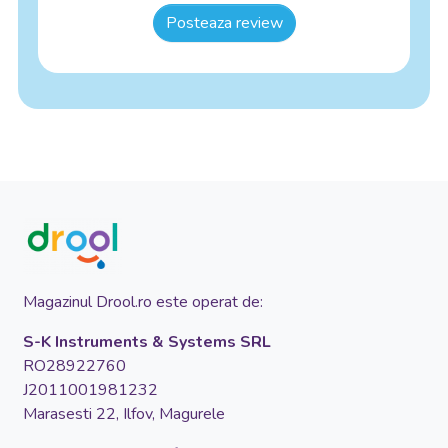
Posteaza review
Magazinul Drool.ro este operat de:
S-K Instruments & Systems SRL
RO28922760
J2011001981232
Marasesti 22, Ilfov, Magurele