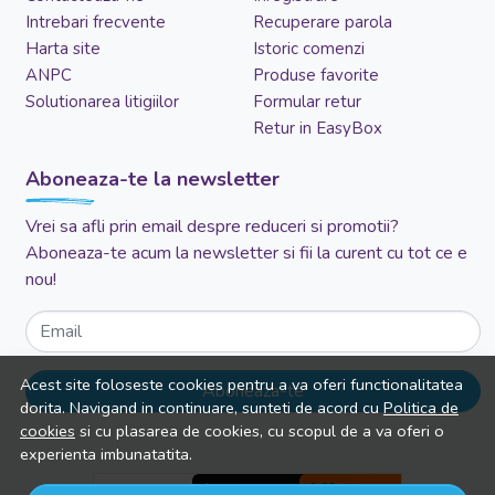
Intrebari frecvente
Recuperare parola
Harta site
Istoric comenzi
ANPC
Produse favorite
Solutionarea litigiilor
Formular retur
Retur in EasyBox
Aboneaza-te la newsletter
Vrei sa afli prin email despre reduceri si promotii?
Aboneaza-te acum la newsletter si fii la curent cu tot ce e
nou!
Email
Acest site foloseste cookies pentru a va oferi functionalitatea
Aboneaza-te
dorita. Navigand in continuare, sunteti de acord cu
Politica de
cookies
si cu plasarea de cookies, cu scopul de a va oferi o
experienta imbunatatita.