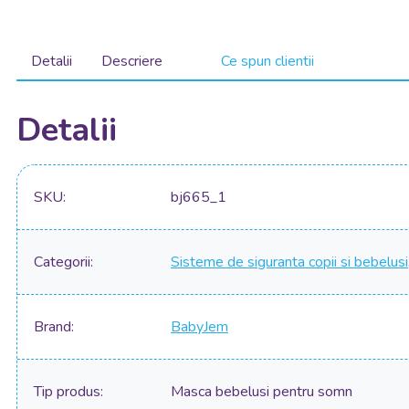
Detalii
Descriere
Ce spun clientii
Detalii
SKU
bj665_1
Categorii
Sisteme de siguranta copii si bebelusi
Brand
BabyJem
Tip produs
Masca bebelusi pentru somn