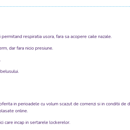
 permitand respiratia usora, fara sa acopere caile nazale.
rm, dar fara nicio presiune.
.
belusului.
oferita in perioadele cu volum scazut de comenzi si in conditii de 
plasate online.
i care incap in sertarele lockerelor.