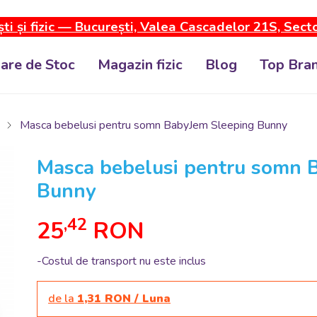
ti și fizic — București, Valea Cascadelor 21S, Sect
dare de Stoc
Magazin fizic
Blog
Top Bran
Masca bebelusi pentru somn BabyJem Sleeping Bunny
Masca bebelusi pentru somn 
Bunny
,42
25
RON
-Costul de transport nu este inclus
de la
1,31 RON / Luna