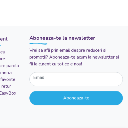
Aboneaza-te la newsletter
ient
Vrei sa afli prin email despre reduceri si
meu
promotii? Aboneaza-te acum la newsletter si
are
fii la curent cu tot ce e nou!
re parola
comenzi
Email
favorite
 retur
 EasyBox
Aboneaza-te