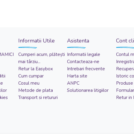
Informatii Utile
Asistenta
Cont cl
MAMICI
Cumperi acum, plătești
Informatii legale
Contul 
mai târziu...
Contacteaza-ne
Inregistr
Retur la Easybox
Intrebari frecvente
Recupera
tii
Cum cumpar
Harta site
Istoric 
te
Cosul meu
ANPC
Produse 
ilor
Metode de plata
Solutionarea litigiilor
Formular
kies
Transport si retururi
Retur in