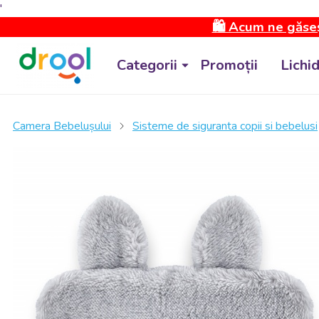
'
🛍️ Acum ne găseș
Categorii
Promoții
Lichi
Camera Bebelușului
Sisteme de siguranta copii si bebelusi