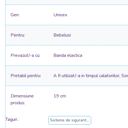
Gen
Unisex
Pentru
Bebelusi
Prevazut/-a cu
Banda elastica
Pretabil pentru
A fi utilizat/-a in timpul calatoriilor, 
Dimensiune
19 cm
produs
Taguri
Sisteme de siguranta copii si bebelusi