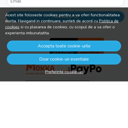
Email
Acest site foloseste cookies pentru a va oferi functionalitatea
Aboneaza-te
dorita. Navigand in continuare, sunteti de acord cu
Politica de
cookies
si cu plasarea de cookies, cu scopul de a va oferi o
experienta imbunatatita.
Accepta toate cookie-urile
Doar cookie-uri esentiale
Preferinte cookie-uri