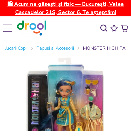
🛍️ Acum ne găsești și fizic — București, Valea
Cascadelor 21S, Sector 6. Te așteptăm!
Jucării Copii
Papusi si Accesorii
MONSTER HIGH PAPU