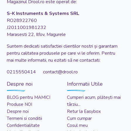
Magazinul Drool.ro este operat de:
S-K Instruments & Systems SRL
RO28922760
J2011001981232
Marasesti 22, Ilfov, Magurele
Suntem dedicati satisfactiei clientilor nostri și garantam
pentru calitatea produsele pe care vi le oferim. Pentru
mai multe informatii, nu ezitati să ne contactati:
0215550414 contact@drool.ro
Despre noi
Informatii Utile
BLOG pentru MAMICI
Cumperi acum, plătești mai
Produse NOI
târziu...
Despre noi
Retur la Easybox
Termeni si conditii
Cum cumpar
Confidentialitate
Cosul meu