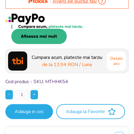
Avans pe gustul tau
Cumpara acum,
plateste mai tarziu
Afiseaza mai mult
Cumpara acum, plateste mai tarziu
Detalii
aici
de la
13,94 RON
/ Luna
Cod produs - SKU
MTHHK54
−
+
Adauga in cos
Adauga la Favorite