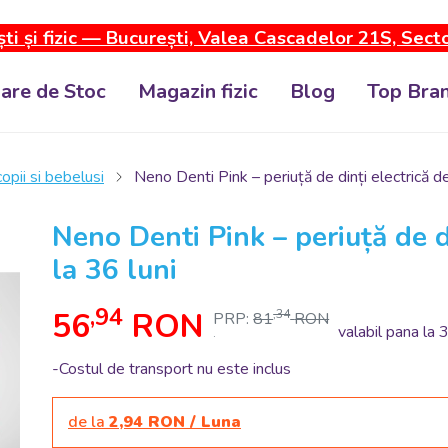
ti și fizic — București, Valea Cascadelor 21S, Sect
dare de Stoc
Magazin fizic
Blog
Top Bran
 copii si bebelusi
Neno Denti Pink – periuță de dinți electrică de
Neno Denti Pink – periuță de di
la 36 luni
,94
56
RON
,34
PRP:
81
RON
valabil pana la 
.
-Costul de transport nu este inclus
de la
2,94 RON / Luna