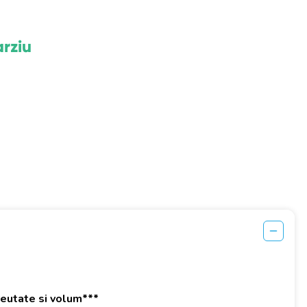
arziu
greutate si volum***