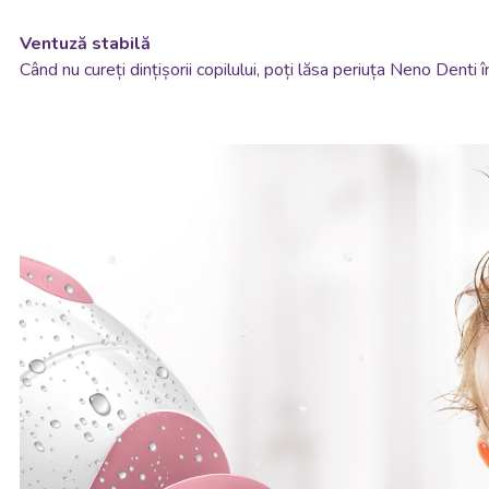
Ventuză stabilă
Când nu cureți dințișorii copilului, poți lăsa periuța Neno Denti