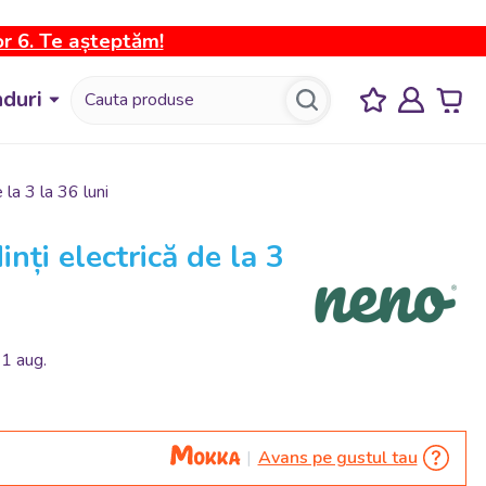
or 6. Te așteptăm!
duri
 la 3 la 36 luni
nți electrică de la 3
31 aug.
Avans pe gustul tau