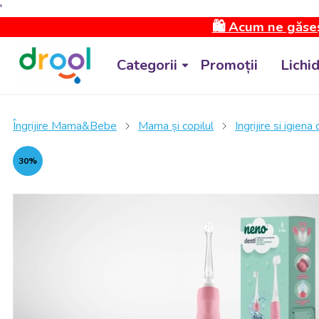
'
🛍️ Acum ne găseș
Categorii
Promoții
Lichi
Îngrijire Mama&Bebe
Mama și copilul
Ingrijire si igiena
30%