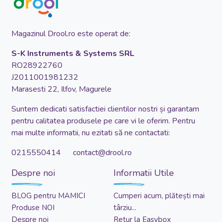
Magazinul Drool.ro este operat de:
S-K Instruments & Systems SRL
RO28922760
J2011001981232
Marasesti 22, Ilfov, Magurele
Suntem dedicati satisfactiei clientilor nostri și garantam
pentru calitatea produsele pe care vi le oferim. Pentru
mai multe informatii, nu ezitati să ne contactati:
0215550414 contact@drool.ro
Despre noi
Informatii Utile
BLOG pentru MAMICI
Cumperi acum, plătești mai
Produse NOI
târziu...
Despre noi
Retur la Easybox