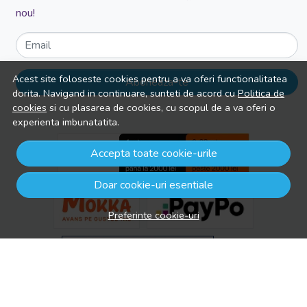
nou!
Email
Acest site foloseste cookies pentru a va oferi functionalitatea
Aboneaza-te
dorita. Navigand in continuare, sunteti de acord cu
Politica de
cookies
si cu plasarea de cookies, cu scopul de a va oferi o
experienta imbunatatita.
Accepta toate cookie-urile
Doar cookie-uri esentiale
Preferinte cookie-uri