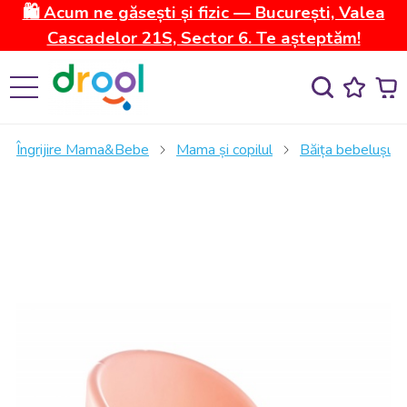
🛍️ Acum ne găsești și fizic — București, Valea
Cascadelor 21S, Sector 6. Te așteptăm!
Îngrijire Mama&Bebe
Mama și copilul
Băița bebelușulu