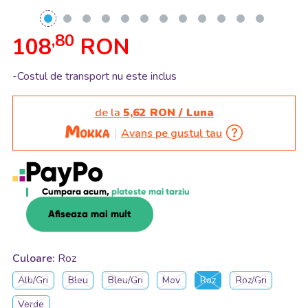
,80
108
RON
-Costul de transport nu este inclus
de la
5,62 RON / Luna
Avans pe gustul tau
Cumpara acum,
plateste mai tarziu
Afiseaza mai mult
Culoare:
Roz
Alb/Gri
Bleu
Bleu/Gri
Mov
Roz
Roz/Gri
Verde