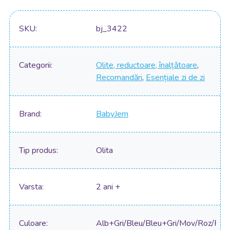
SKU
bj_3422
Categorii
Olite, reductoare, înalțǎtoare
,
Recomandări
,
Esențiale zi de zi
Brand
BabyJem
Tip produs
Olita
Varsta
2 ani +
Culoare
Alb+Gri/Bleu/Bleu+Gri/Mov/Roz/Roz