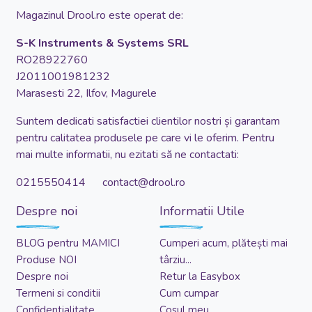
Magazinul Drool.ro este operat de:
S-K Instruments & Systems SRL
RO28922760
J2011001981232
Marasesti 22, Ilfov, Magurele
Suntem dedicati satisfactiei clientilor nostri și garantam
pentru calitatea produsele pe care vi le oferim. Pentru
mai multe informatii, nu ezitati să ne contactati:
0215550414 contact@drool.ro
Despre noi
Informatii Utile
BLOG pentru MAMICI
Cumperi acum, plătești mai
Produse NOI
târziu...
Despre noi
Retur la Easybox
Termeni si conditii
Cum cumpar
Confidentialitate
Cosul meu