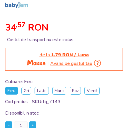
,57
34
RON
-Costul de transport nu este inclus
de la
1,79 RON / Luna
Avans pe gustul tau
Culoare:
Ecru
Ecru
Gri
Latte
Maro
Roz
Vernil
Cod produs - SKU
bj_7143
Disponibil in stoc
−
+