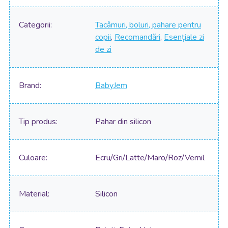
Categorii
Tacâmuri, boluri, pahare pentru
copii
,
Recomandări
,
Esențiale zi
de zi
Brand
BabyJem
Tip produs
Pahar din silicon
Culoare
Ecru/Gri/Latte/Maro/Roz/Vernil
Material
Silicon