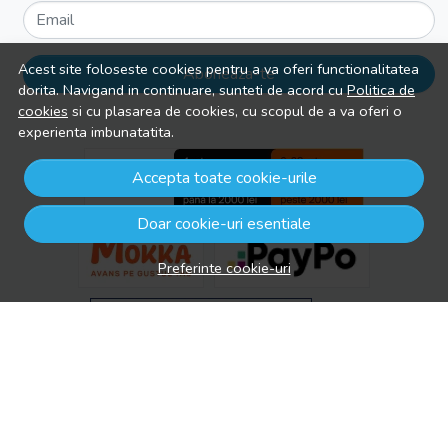
Email
Acest site foloseste cookies pentru a va oferi functionalitatea
Aboneaza-te
dorita. Navigand in continuare, sunteti de acord cu
Politica de
cookies
si cu plasarea de cookies, cu scopul de a va oferi o
experienta imbunatatita.
Accepta toate cookie-urile
Doar cookie-uri esentiale
Preferinte cookie-uri