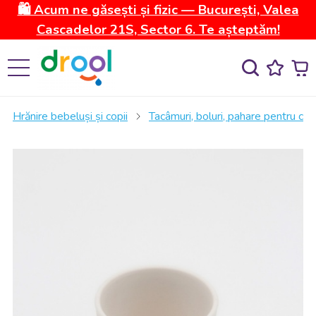
🛍️ Acum ne găsești și fizic — București, Valea
Cascadelor 21S, Sector 6. Te așteptăm!
Hrănire bebeluși și copii
Tacâmuri, boluri, pahare pentru copi