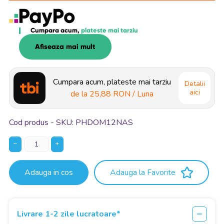
Cumpara acum,
plateste mai tarziu
Afiseaza mai mult
Cumpara acum, plateste mai tarziu
Detalii
aici
de la
25,88 RON
/ Luna
Cod produs - SKU
PHDOM12NAS
−
+
Adauga in cos
Adauga la Favorite
Livrare 1-2 zile lucratoare*