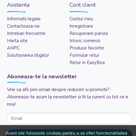
Asistenta
Cont client
Informatii legale
Contul meu
Contacteaza-ne
Inregistrare
Intrebari frecvente
Recuperare parola
Harta site
Istoric comenzi
ANPC
Produse favorite
Solutionarea litigiilor
Formular retur
Retur in EasyBox
Aboneaza-te la newsletter
Vrei sa afli prin email despre reduceri si promotii?
Aboneaza-te acum la newsletter si fii la curent cu tot ce e
nou!
Email
Acest site foloseste cookies pentru a va oferi functionalitatea
Aboneaza-te