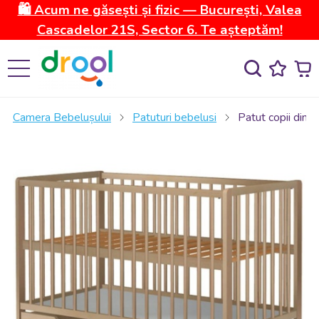
🛍️ Acum ne găsești și fizic — București, Valea
Cascadelor 21S, Sector 6. Te așteptăm!
Camera Bebelușului
Patuturi bebelusi
Patut copii din