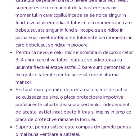
salteluta se poate fixa la 3 nivele de inaltime: nivelul
superior este recomandat de la nastere pana in
momentul in care copilul incepe sa se ridice singur in
fund, nivelul intermediar il folosim din momentul in care
bebelusul sta singur in fund si incepe sa se ridice in
picioare iar nivelul inferior se foloseste din momentul in
care bebelusul se ridica in picioare.
Pentru ca nevoile celui mic se schimba in decursul celor
3-4 ani in care il va folosi, patutul se adapteaza cu
usurinta fiecarei etape astfel 3 bare sunt demontabile
din gratiile laterale pentru accesul copilasului mai
marisor.
Sertarul mare permite depozitarea lenjeriei de pat si
se culiseaza pe sine, o placa protectoare impotriva
prafului este situate deasupra sertarului, independent
de acesta, astfel incat poate fi tras si impins in timp ce
placa de protective ramane la locul ei.
Suportul pentru saltea este compus din lamele pentru
o mai buna ventilare a saltelei.