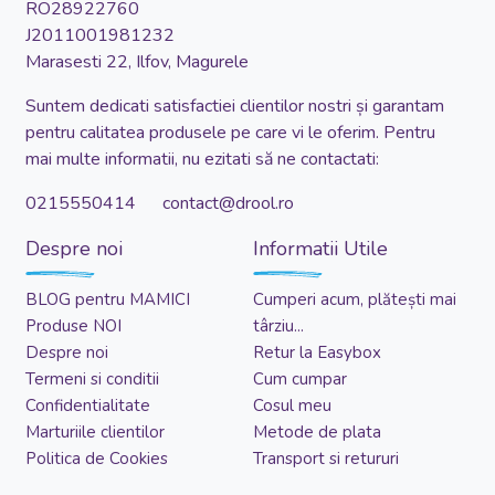
RO28922760
J2011001981232
Marasesti 22, Ilfov, Magurele
Suntem dedicati satisfactiei clientilor nostri și garantam
pentru calitatea produsele pe care vi le oferim. Pentru
mai multe informatii, nu ezitati să ne contactati:
0215550414 contact@drool.ro
Despre noi
Informatii Utile
BLOG pentru MAMICI
Cumperi acum, plătești mai
Produse NOI
târziu...
Despre noi
Retur la Easybox
Termeni si conditii
Cum cumpar
Confidentialitate
Cosul meu
Marturiile clientilor
Metode de plata
Politica de Cookies
Transport si retururi