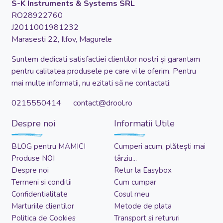
S-K Instruments & Systems SRL
RO28922760
J2011001981232
Marasesti 22, Ilfov, Magurele
Suntem dedicati satisfactiei clientilor nostri și garantam
pentru calitatea produsele pe care vi le oferim. Pentru
mai multe informatii, nu ezitati să ne contactati:
0215550414 contact@drool.ro
Despre noi
Informatii Utile
BLOG pentru MAMICI
Cumperi acum, plătești mai
Produse NOI
târziu...
Despre noi
Retur la Easybox
Termeni si conditii
Cum cumpar
Confidentialitate
Cosul meu
Marturiile clientilor
Metode de plata
Politica de Cookies
Transport si retururi