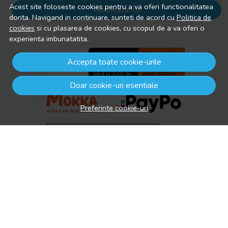
Acest site foloseste cookies pentru a va oferi functionalitatea
Aboneaza-te
dorita. Navigand in continuare, sunteti de acord cu
Politica de
cookies
si cu plasarea de cookies, cu scopul de a va oferi o
experienta imbunatatita.
Accepta toate cookie-urile
Doar cookie-uri esentiale
Preferinte cookie-uri