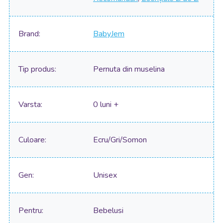
Brand
BabyJem
Tip produs
Pernuta din muselina
Varsta
0 luni +
Culoare
Ecru/Gri/Somon
Gen
Unisex
Pentru
Bebelusi