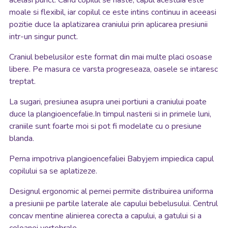
acelasi punct. Cand copilul se naste, capul acestuia este
moale si flexibil, iar copilul ce este intins continuu in aceeasi
pozitie duce la aplatizarea craniului prin aplicarea presiunii
intr-un singur punct.
Craniul bebelusilor este format din mai multe placi osoase
libere. Pe masura ce varsta progreseaza, oasele se intaresc
treptat.
La sugari, presiunea asupra unei portiuni a craniului poate
duce la plangioencefalie.In timpul nasterii si in primele luni,
craniile sunt foarte moi si pot fi modelate cu o presiune
blanda.
Perna impotriva plangioencefaliei Babyjem impiedica capul
copilului sa se aplatizeze.
Designul ergonomic al pernei permite distribuirea uniforma
a presiunii pe partile laterale ale capului bebelusului. Centrul
concav mentine alinierea corecta a capului, a gatului si a