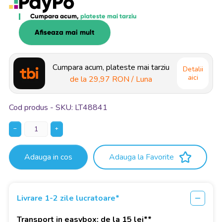
Cumpara acum,
plateste mai tarziu
Afiseaza mai mult
Cumpara acum, plateste mai tarziu
Detalii
aici
de la
29,97 RON
/ Luna
Cod produs - SKU
LT48841
−
+
Adauga in cos
Adauga la Favorite
Livrare 1-2 zile lucratoare*
Transport in easybox: de la 15 lei**