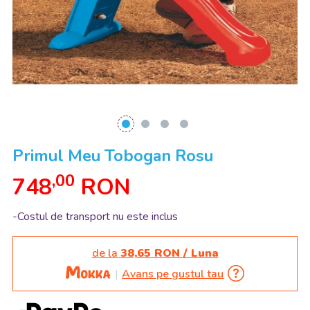
Primul Meu Tobogan Rosu
,00
748
RON
-Costul de transport nu este inclus
de la
38,65 RON / Luna
Avans pe gustul tau