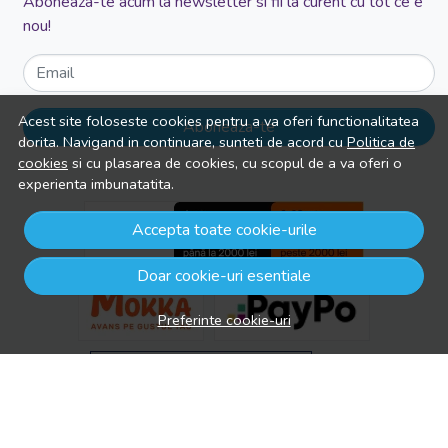
Aboneaza-te acum la newsletter si fii la curent cu tot ce e
nou!
Email
Acest site foloseste cookies pentru a va oferi functionalitatea
Aboneaza-te
dorita. Navigand in continuare, sunteti de acord cu
Politica de
cookies
si cu plasarea de cookies, cu scopul de a va oferi o
experienta imbunatatita.
Accepta toate cookie-urile
Doar cookie-uri esentiale
Preferinte cookie-uri