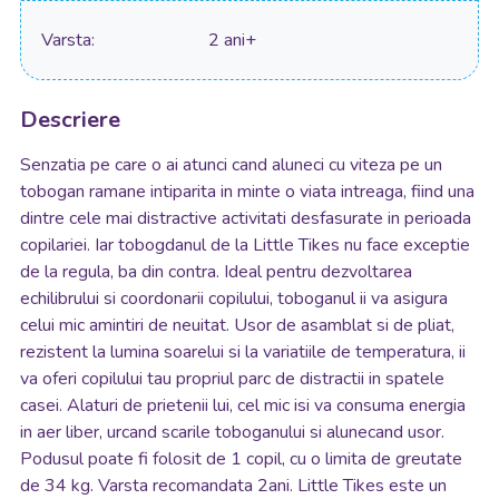
Varsta
2 ani+
Descriere
Senzatia pe care o ai atunci cand aluneci cu viteza pe un
tobogan ramane intiparita in minte o viata intreaga, fiind una
dintre cele mai distractive activitati desfasurate in perioada
copilariei. Iar tobogdanul de la Little Tikes nu face exceptie
de la regula, ba din contra. Ideal pentru dezvoltarea
echilibrului si coordonarii copilului, toboganul ii va asigura
celui mic amintiri de neuitat. Usor de asamblat si de pliat,
rezistent la lumina soarelui si la variatiile de temperatura, ii
va oferi copilului tau propriul parc de distractii in spatele
casei. Alaturi de prietenii lui, cel mic isi va consuma energia
in aer liber, urcand scarile toboganului si alunecand usor.
Podusul poate fi folosit de 1 copil, cu o limita de greutate
de 34 kg. Varsta recomandata 2ani. Little Tikes este un