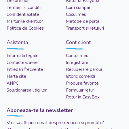
Despre noi
Retur la Easybox
Termeni si conditii
Cum cumpar
Confidentialitate
Cosul meu
Marturiile clientilor
Metode de plata
Politica de Cookies
Transport si retururi
Asistenta
Cont client
Informatii legale
Contul meu
Contacteaza-ne
Inregistrare
Intrebari frecvente
Recuperare parola
Harta site
Istoric comenzi
ANPC
Produse favorite
Solutionarea litigiilor
Formular retur
Retur in EasyBox
Aboneaza-te la newsletter
Vrei sa afli prin email despre reduceri si promotii?