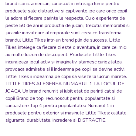
brand iconic american, cunoscut in intreaga lume pentru
produsele sale distractive si captivante, pe care orice copil
le adora si fiecare parinte le respecta. Cu o experienta de
peste 50 de ani in productia de jucarii, trecutul memorabil si
jucariile inovatoare atemporale sunt ceea ce transforma
brandul Little Tikes intr-un brand plin de success. Little
Tikes intelege ca fiecare zi este o aventura, in care cei mici
au multe lucruri de descoperit. Produsele Little Tikes
incurajeaza jocul activ si imaginativ, starnesc curiozitatea,
provoaca admiratie si ii indeamna pe copii sa devine activi.
Little Tikes ii indeamna pe copii sa viseze la lucruri marete.
LITTLE TIKES ALEGEREA NUMARUL 1 LA LOCUL DE
JOACA Un brand renumit si iubit atat de parinti cat si de
copii Brand de top, recunoscut pentru popularitate si
cunoastere Top 4 pentru popularitatea Numarul 1 in
produsele pentru exterior si masinute Little Tikes: calitate,
siguranta, durabilitate, incredere si DISTRACTIE.