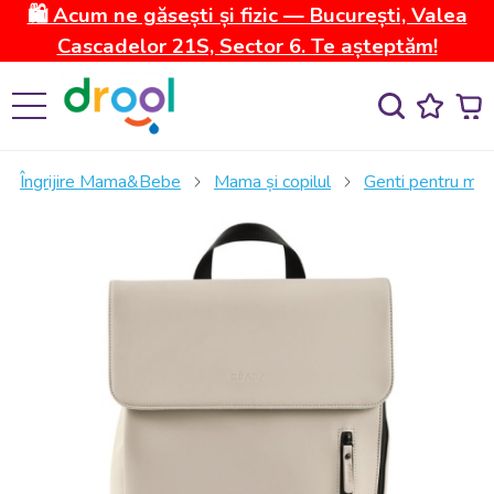
🛍️ Acum ne găsești și fizic — București, Valea
Cascadelor 21S, Sector 6. Te așteptăm!
Îngrijire Mama&Bebe
Mama și copilul
Genti pentru mam