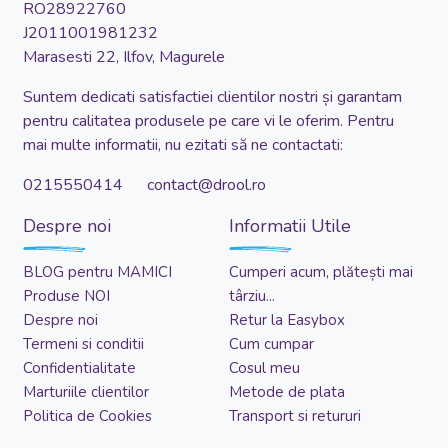
RO28922760
J2011001981232
Marasesti 22, Ilfov, Magurele
Suntem dedicati satisfactiei clientilor nostri și garantam
pentru calitatea produsele pe care vi le oferim. Pentru
mai multe informatii, nu ezitati să ne contactati:
0215550414 contact@drool.ro
Despre noi
Informatii Utile
BLOG pentru MAMICI
Cumperi acum, plătești mai
Produse NOI
târziu...
Despre noi
Retur la Easybox
Termeni si conditii
Cum cumpar
Confidentialitate
Cosul meu
Marturiile clientilor
Metode de plata
Politica de Cookies
Transport si retururi