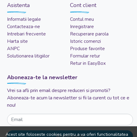
Asistenta
Cont client
Informatii legale
Contul meu
Contacteaza-ne
Inregistrare
Intrebari frecvente
Recuperare parola
Harta site
Istoric comenzi
ANPC
Produse favorite
Solutionarea litigiilor
Formular retur
Retur in EasyBox
Aboneaza-te la newsletter
Vrei sa afli prin email despre reduceri si promotii?
Aboneaza-te acum la newsletter si fii la curent cu tot ce e
nou!
Email
Acest site foloseste cookies pentru a va oferi functionalitatea
Aboneaza-te