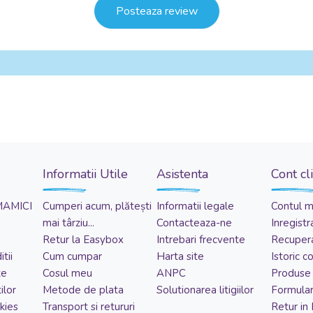
Posteaza review
Informatii Utile
Asistenta
Cont cl
MAMICI
Cumperi acum, plătești
Informatii legale
Contul 
mai târziu...
Contacteaza-ne
Inregistr
Retur la Easybox
Intrebari frecvente
Recupera
tii
Cum cumpar
Harta site
Istoric 
te
Cosul meu
ANPC
Produse 
ilor
Metode de plata
Solutionarea litigiilor
Formular
kies
Transport si retururi
Retur in