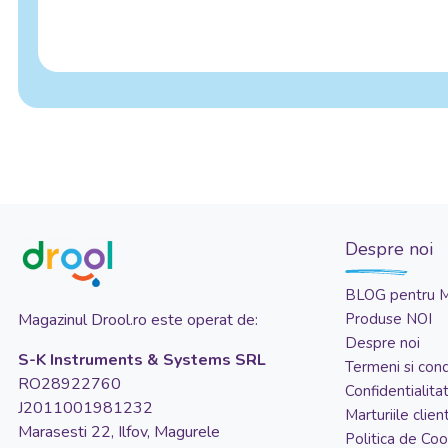
Despre noi
BLOG pentru 
Magazinul Drool.ro este operat de:
Produse NOI
Despre noi
S-K Instruments & Systems SRL
Termeni si condi
RO28922760
Confidentialita
J2011001981232
Marturiile client
Marasesti 22, Ilfov, Magurele
Politica de Coo