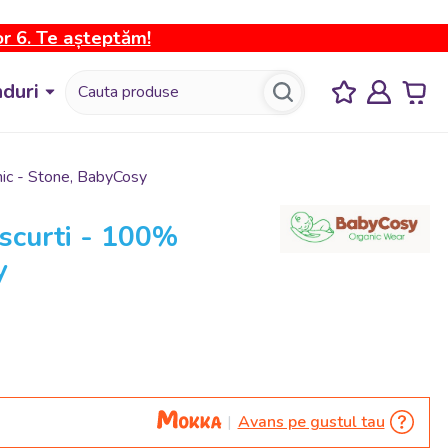
or 6. Te așteptăm!
duri
nic - Stone, BabyCosy
 scurti - 100%
y
Avans pe gustul tau