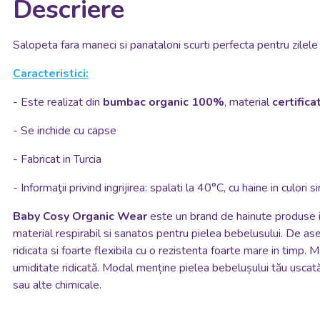
Descriere
Salopeta fara maneci si panataloni scurti perfecta pentru zilele 
Caracteristici:
- Este realizat din
bumbac organic 100%
, material
certific
- Se inchide cu capse
- Fabricat in Turcia
- Informaţii privind ingrijirea: spalati la 40°C, cu haine in culor
Baby Cosy
Organic Wear
este un brand de hainute produse i
material respirabil si sanatos pentru pielea bebelusului. De ase
ridicata si foarte flexibila cu o rezistenta foarte mare in timp. 
umiditate ridicată. Modal menține pielea bebelușului tău uscată ș
sau alte chimicale.