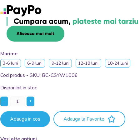
Cumpara acum,
plateste mai tarziu
Afiseaza mai mult
Marime
3-6 luni
6-9 luni
9-12 luni
12-18 luni
18-24 luni
Cod produs - SKU
BC-CSYW1006
Disponibil in stoc
−
+
Adauga in cos
Adauga la Favorite
Vezi alte optiuni