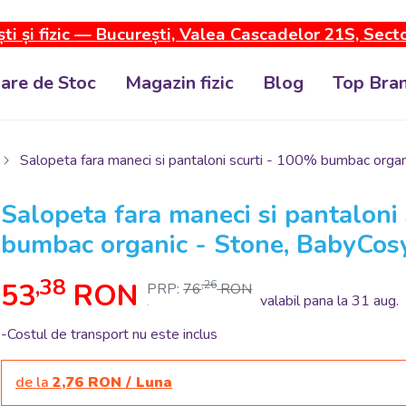
ti și fizic — București, Valea Cascadelor 21S, Sect
dare de Stoc
Magazin fizic
Blog
Top Bran
Salopeta fara maneci si pantaloni scurti - 100% bumbac orga
Salopeta fara maneci si pantaloni
bumbac organic - Stone, BabyCos
,38
53
RON
,26
PRP:
76
RON
valabil pana la 31 aug.
.
-Costul de transport nu este inclus
de la
2,76 RON / Luna