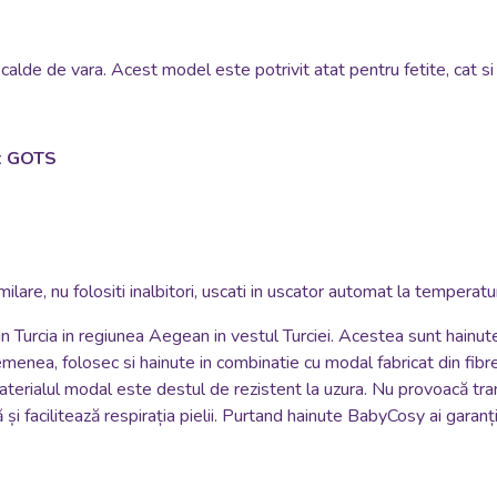
calde de vara. Acest model este potrivit atat pentru fetite, cat si 
at GOTS
i similare, nu folositi inalbitori, uscati in uscator automat la temper
n Turcia in regiunea Aegean in vestul Turciei. Acestea sunt hainu
menea, folosec si hainute in combinatie cu modal fabricat din fibre 
Materialul modal este destul de rezistent la uzura. Nu provoacă tran
i facilitează respirația pielii. Purtand hainute BabyCosy ai garanți