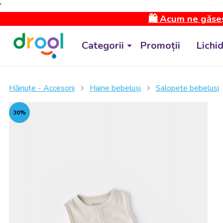
'
🛍️ Acum ne găseș
Categorii
Promoții
Lichi
Hăinuțe - Accesorii
Haine bebeluși
Salopete bebelusi
30%