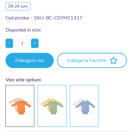
18-24 luni
Cod produs - SKU
BC-CSYM11317
Disponibil in stoc
−
+
Adauga in cos
Adauga la Favorite
Vezi alte optiuni