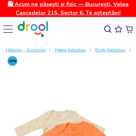
🛍️ Acum ne găsești și fizic — București, Valea
Cascadelor 21S, Sector 6. Te așteptăm!
Hăinuțe - Accesorii
Haine bebeluși
Body bebelusi
30%