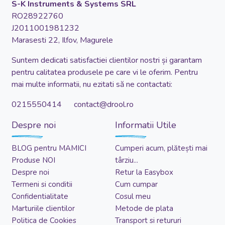
S-K Instruments & Systems SRL
RO28922760
J2011001981232
Marasesti 22, Ilfov, Magurele
Suntem dedicati satisfactiei clientilor nostri și garantam
pentru calitatea produsele pe care vi le oferim. Pentru
mai multe informatii, nu ezitati să ne contactati:
0215550414 contact@drool.ro
Despre noi
Informatii Utile
BLOG pentru MAMICI
Cumperi acum, plătești mai
Produse NOI
târziu...
Despre noi
Retur la Easybox
Termeni si conditii
Cum cumpar
Confidentialitate
Cosul meu
Marturiile clientilor
Metode de plata
Politica de Cookies
Transport si retururi