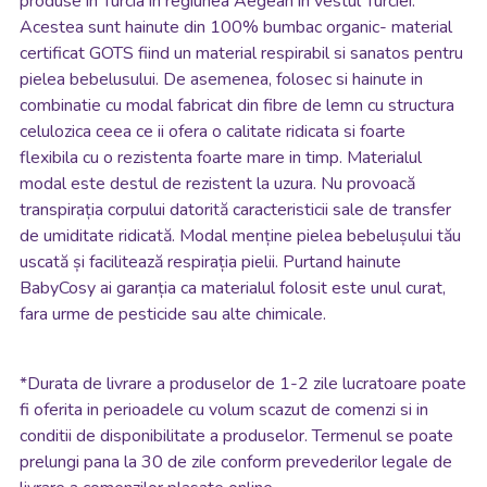
produse in Turcia in regiunea Aegean in vestul Turciei.
Acestea sunt hainute din 100% bumbac organic- material
certificat GOTS fiind un material respirabil si sanatos pentru
pielea bebelusului. De asemenea, folosec si hainute in
combinatie cu modal fabricat din fibre de lemn cu structura
celulozica ceea ce ii ofera o calitate ridicata si foarte
flexibila cu o rezistenta foarte mare in timp. Materialul
modal este destul de rezistent la uzura. Nu provoacă
transpirația corpului datorită caracteristicii sale de transfer
de umiditate ridicată. Modal menține pielea bebelușului tău
uscată și facilitează respirația pielii. Purtand hainute
BabyCosy ai garanția ca materialul folosit este unul curat,
fara urme de pesticide sau alte chimicale.
*
Durata de livrare a produselor de 1-2 zile lucratoare poate
fi oferita in perioadele cu volum scazut de comenzi si in
conditii de disponibilitate a produselor. Termenul se poate
prelungi pana la 30 de zile conform prevederilor legale de