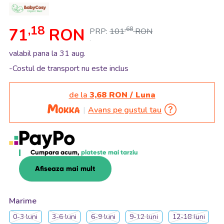
,18
71
RON
,68
PRP:
101
RON
.
valabil pana la 31 aug.
-Costul de transport nu este inclus
de la
3,68 RON / Luna
Avans pe gustul tau
Cumpara acum,
plateste mai tarziu
Afiseaza mai mult
Marime
0-3 luni
3-6 luni
6-9 luni
9-12 luni
12-18 luni