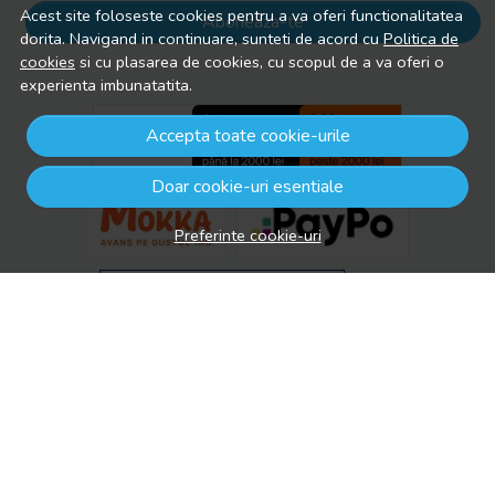
Acest site foloseste cookies pentru a va oferi functionalitatea
Aboneaza-te
dorita. Navigand in continuare, sunteti de acord cu
Politica de
cookies
si cu plasarea de cookies, cu scopul de a va oferi o
experienta imbunatatita.
Accepta toate cookie-urile
Doar cookie-uri esentiale
Preferinte cookie-uri