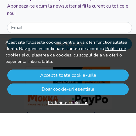
Aboneaza-te acum la newsletter si fii la curent cu tot ce e
nou!
Email
Acest site foloseste cookies pentru a va oferi functionalitatea
Aboneaza-te
dorita. Navigand in continuare, sunteti de acord cu
Politica de
cookies
si cu plasarea de cookies, cu scopul de a va oferi o
experienta imbunatatita.
Accepta toate cookie-urile
Doar cookie-uri esentiale
Preferinte cookie-uri