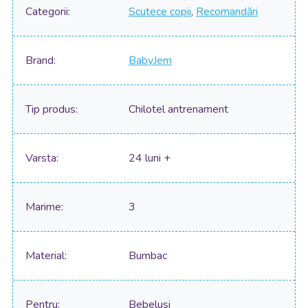
Categorii
Scutece copii
,
Recomandări
Brand
BabyJem
Tip produs
Chilotel antrenament
Varsta
24 luni +
Marime
3
Material
Bumbac
Pentru
Bebelusi