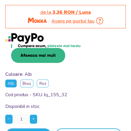
de la
3,36 RON / Luna
Avans pe gustul tau
Cumpara acum,
plateste mai tarziu
Afiseaza mai mult
Culoare:
Alb
Alb
Bleu
Roz
Cod produs - SKU
bj_155_32
Disponibil in stoc
−
+