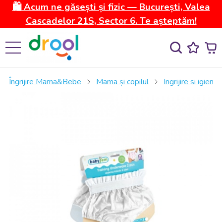
🛍️ Acum ne găsești și fizic — București, Valea
Cascadelor 21S, Sector 6. Te așteptăm!
Îngrijire Mama&Bebe
Mama și copilul
Ingrijire si igiena