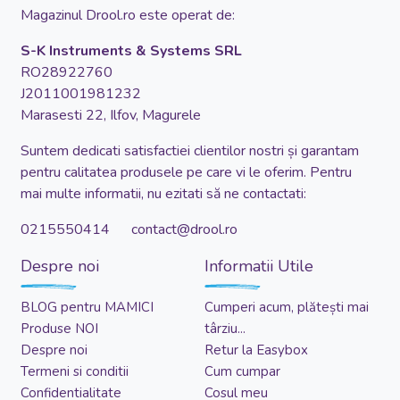
Magazinul Drool.ro este operat de:
S-K Instruments & Systems SRL
RO28922760
J2011001981232
Marasesti 22, Ilfov, Magurele
Suntem dedicati satisfactiei clientilor nostri și garantam
pentru calitatea produsele pe care vi le oferim. Pentru
mai multe informatii, nu ezitati să ne contactati:
0215550414 contact@drool.ro
Despre noi
Informatii Utile
BLOG pentru MAMICI
Cumperi acum, plătești mai
Produse NOI
târziu...
Despre noi
Retur la Easybox
Termeni si conditii
Cum cumpar
Confidentialitate
Cosul meu