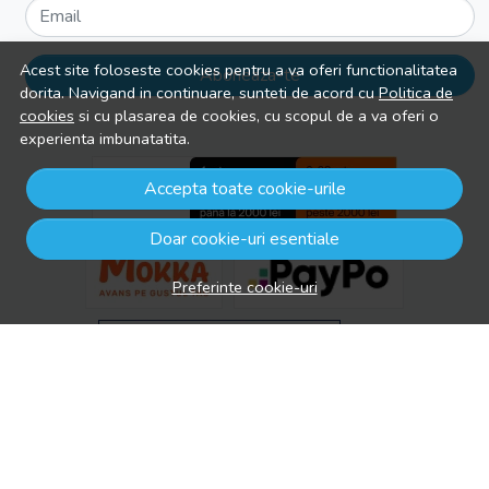
Email
Acest site foloseste cookies pentru a va oferi functionalitatea
Aboneaza-te
dorita. Navigand in continuare, sunteti de acord cu
Politica de
cookies
si cu plasarea de cookies, cu scopul de a va oferi o
experienta imbunatatita.
Accepta toate cookie-urile
Doar cookie-uri esentiale
Preferinte cookie-uri