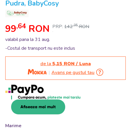
Pudra, BabyCosy
,64
99
RON
,35
PRP:
142
RON
.
valabil pana la 31 aug.
-Costul de transport nu este inclus
de la
5,15 RON / Luna
Avans pe gustul tau
Cumpara acum,
plateste mai tarziu
Afiseaza mai mult
Marime