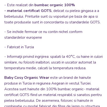
- Este realizat din
bumbac organic 100%
- material certificat GOTS
, delicat cu pielea gingasa a a
bebelusului. Printurile sunt cu vopseluri pe baza de apa si
toate produsele sunt in concordanta cu standardele GOTS.
- Se inchide fermoar ce nu contin nichel conform
standardelor europene
- Fabricat in Turcia
- Informaţii privind ingrijirea: spalati la 40°C, cu haine in culori
similare, nu folositi inalbitori, uscati in uscator automat la
temperatura medie, calcati la temperatura redusa.
Baby Cosy
Organic Wear
este un brand de hainute
produse in Turcia in regiunea Aegean in vestul Turciei.
Acestea sunt hainute din 100% bumbac organic- material
certificat GOTS fiind un material respirabil si sanatos pentru
pielea bebelusului. De asemenea, folosec si hainute in
combinatie cu modal fabricat din fibre de lemn cu structura