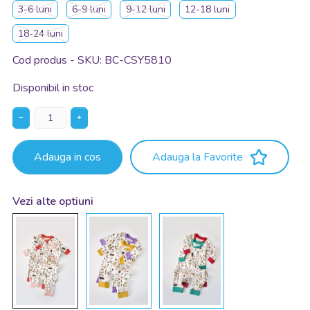
3-6 luni
6-9 luni
9-12 luni
12-18 luni
18-24 luni
Cod produs - SKU
BC-CSY5810
Disponibil in stoc
−
+
Adauga in cos
Adauga la Favorite
Vezi alte optiuni