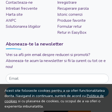
Contacteaza-ne
Inregistrare
Intrebari frecvente
Recuperare parola
Harta site
Istoric comenzi
ANPC
Produse favorite
Solutionarea litigiilor
Formular retur
Retur in EasyBox
Aboneaza-te la newsletter
Vrei sa afli prin email despre reduceri si promotii?
Aboneaza-te acum la newsletter si fii la curent cu tot ce e
nou!
Email
Acest site foloseste cookies pentru a va oferi functionalitatea
Aboneaza-te
dorita. Navigand in continuare, sunteti de acord cu
Politica de
cookies
si cu plasarea de cookies, cu scopul de a va oferi o
experienta imbunatatita.