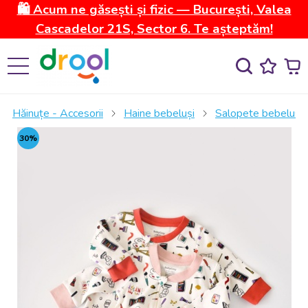
🛍️ Acum ne găsești și fizic — București, Valea
Cascadelor 21S, Sector 6. Te așteptăm!
Hăinuțe - Accesorii
Haine bebeluși
Salopete bebelusi
30%