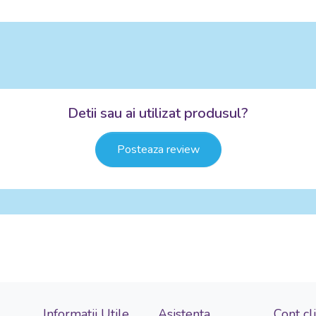
Detii sau ai utilizat produsul?
Posteaza review
Informatii Utile
Asistenta
Cont cl