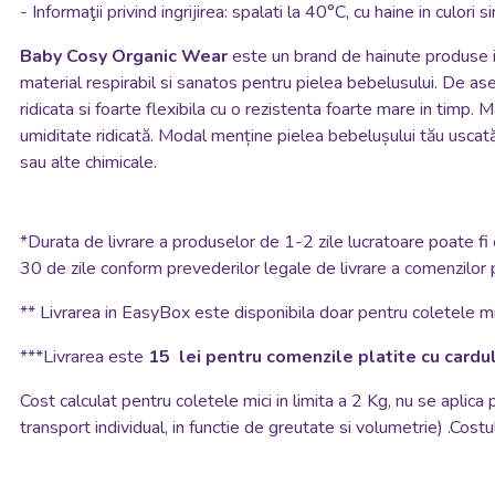
- Informaţii privind ingrijirea: spalati la 40°C, cu haine in culor
Baby Cosy
Organic Wear
este un brand de hainute produse i
material respirabil si sanatos pentru pielea bebelusului. De ase
ridicata si foarte flexibila cu o rezistenta foarte mare in timp. 
umiditate ridicată. Modal menține pielea bebelușului tău uscată ș
sau alte chimicale.
*
Durata de livrare a produselor de 1-2 zile lucratoare poate fi 
30 de zile conform prevederilor legale de livrare a comenzilor 
**
Livrarea in EasyBox este disponibila doar pentru coletele mic
***Livrarea este
15 lei pentru comenzile platite cu cardul
Cost calculat pentru coletele mici in limita a 2 Kg, nu se aplica
transport individual, in functie de greutate si volumetrie) .Costul