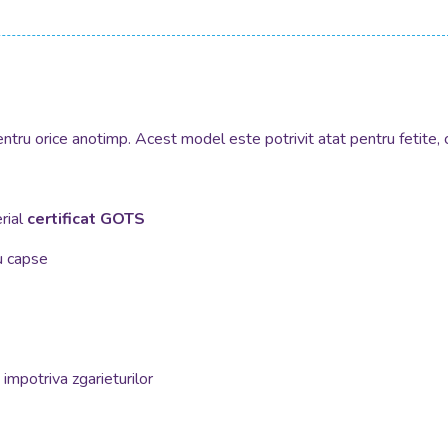
entru orice anotimp. Acest model este potrivit atat pentru fetite, c
rial
certificat GOTS
cu capse
iva zgarieturilor