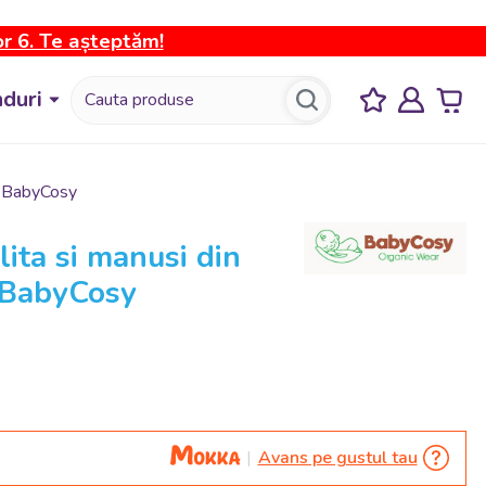
or 6. Te așteptăm!
duri
e, BabyCosy
lita si manusi din
, BabyCosy
Avans pe gustul tau