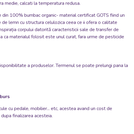
atura medie, calcati la temperatura redusa.
te din 100% bumbac organic- material certificat GOTS fiind un
de lemn cu structura celulozica ceea ce ii ofera o calitate
spirația corpului datorită caracteristicii sale de transfer de
a ca materialul folosit este unul curat, fara urme de pesticide
disponibilitate a produselor. Termenul se poate prelungi pana la
mburs
cule cu pedale, mobilier... etc, acestea avand un cost de
si dupa finalizarea acesteia.