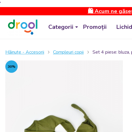
'
🛍️ Acum ne găseș
Categorii
Promoții
Lichi
Hăinuțe - Accesorii
Compleuri copii
Set 4 piese: bluza,
30%