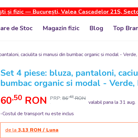
ti și fizic — București, Valea Cascadelor 21S, Sect
dare de Stoc
Magazin fizic
Blog
Top Bran
 pantaloni, caciulita si manusi din bumbac organic si modal - Verd
Set 4 piese: bluza, pantaloni, caciu
bumbac organic si modal - Verde
,50
60
RON
,43
PRP:
86
RON
valabil pana la 31 aug.
.
-Costul de transport nu este inclus
de la
3,13 RON / Luna