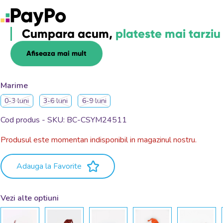
Cumpara acum,
plateste mai tarziu
Afiseaza mai mult
Marime
0-3 luni
3-6 luni
6-9 luni
Cod produs - SKU
BC-CSYM24511
Produsul este momentan indisponibil in magazinul nostru.
Adauga la Favorite
Vezi alte optiuni