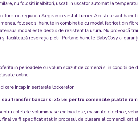
i similare, nu folositi inalbitori, uscati in uscator automat la temper
n Turcia in regiunea Aegean in vestul Turciei. Acestea sunt hainu
menea, folosec si hainute in combinatie cu modal fabricat din fibre 
Materialul modal este destul de rezistent la uzura. Nu provoacă tran
i facilitează respirația pielii. Purtand hainute BabyCosy ai garanți
oferita in perioadele cu volum scazut de comenzi si in conditii de 
plasate online.
i care incap in sertarele lockerelor.
 sau transfer bancar si 25 lei pentru comenzile platite ra
 pentru coletele voluminoase ex: biciclete, masinute electrice, vehi
 final va fi specificat atat in procesul de plasare al comenzii, cat 