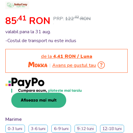
,41
85
RON
,02
PRP:
122
RON
.
valabil pana la 31 aug.
-Costul de transport nu este inclus
de la
4,41 RON / Luna
Avans pe gustul tau
Cumpara acum,
plateste mai tarziu
Afiseaza mai mult
Marime
0-3 luni
3-6 luni
6-9 luni
9-12 luni
12-18 luni