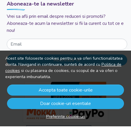
Aboneaza-te la newsletter
Vrei sa afli prin email despre reduceri si promotii?
Aboneaza-te acum la newsletter si fii la curent cu tot ce e
nou!
Email
Acest site foloseste cookies pentru a va oferi functionalitatea
Aboneaza-te
dorita. Navigand in continuare, sunteti de acord cu
Politica de
cookies
si cu plasarea de cookies, cu scopul de a va oferi o
experienta imbunatatita.
Accepta toate cookie-urile
Doar cookie-uri esentiale
Preferinte cookie-uri