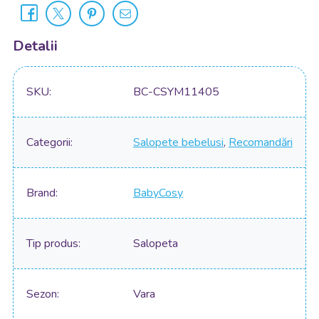
Detalii
SKU
BC-CSYM11405
Categorii
Salopete bebelusi
,
Recomandări
Brand
BabyCosy
Tip produs
Salopeta
Sezon
Vara