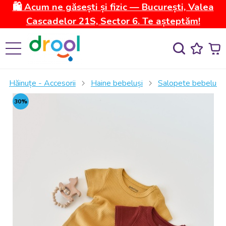
🛍️ Acum ne găsești și fizic — București, Valea
Cascadelor 21S, Sector 6. Te așteptăm!
Hăinuțe - Accesorii
Haine bebeluși
Salopete bebelusi
30%