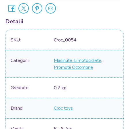
Detalii
SKU
Croc_0054
Categorii
Masinute si motociclete
,
Promotii Octombrie
Greutate
0.7 kg
Brand
Croc toys
Varsta
6 - 9 Ani