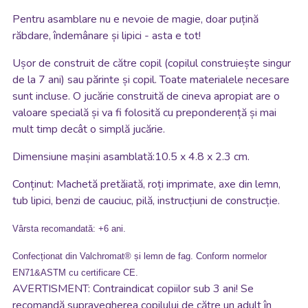
Pentru asamblare nu e nevoie de magie, doar puțină
răbdare, îndemânare și lipici - asta e tot!
Ușor de construit de către copil (copilul construiește singur
de la 7 ani) sau părinte și copil. Toate materialele necesare
sunt incluse. O jucărie construită de cineva apropiat are o
valoare specială și va fi folosită cu preponderență și mai
mult timp decât o simplă jucărie.
Dimensiune mașini asamblată:10.5 x 4.8 x 2.3 cm.
Conținut: Machetă pretăiată, roți imprimate, axe din lemn,
tub lipici, benzi de cauciuc, pilă, instrucțiuni de construcție.
Vârsta recomandată: +6 ani.
Confecționat din Valchromat® și lemn de fag. Conform normelor
EN71&ASTM cu certificare CE.
AVERTISMENT: Contraindicat copiilor sub 3 ani! Se
recomandă supravegherea copilului de către un adult în