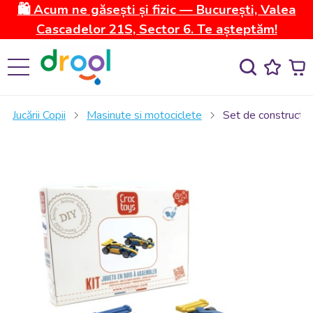
🛍️ Acum ne găsești și fizic — București, Valea
Cascadelor 21S, Sector 6. Te așteptăm!
Jucării Copii
Masinute si motociclete
Set de constructie