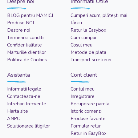
Despre noi
Informatii Utile
BLOG pentru MAMICI
Cumperi acum, plătești mai
Produse NOI
târziu...
Despre noi
Retur la Easybox
Termeni si conditii
Cum cumpar
Confidentialitate
Cosul meu
Marturiile clientilor
Metode de plata
Politica de Cookies
Transport si retururi
Asistenta
Cont client
Informatii legale
Contul meu
Contacteaza-ne
Inregistrare
Intrebari frecvente
Recuperare parola
Harta site
Istoric comenzi
ANPC
Produse favorite
Solutionarea litigiilor
Formular retur
Retur in EasyBox