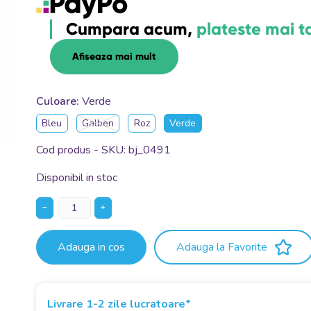
Cumpara acum,
plateste mai t
Afiseaza mai mult
Culoare:
Verde
Bleu
Galben
Roz
Verde
Cod produs - SKU
bj_0491
Disponibil in stoc
−
+
Adauga in cos
Adauga la Favorite
Livrare 1-2 zile lucratoare*