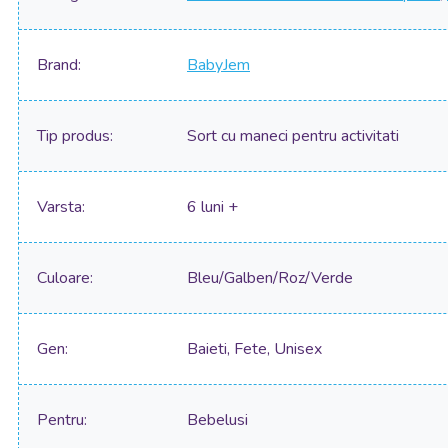
Brand
BabyJem
Tip produs
Sort cu maneci pentru activitati
Varsta
6 luni +
Culoare
Bleu/Galben/Roz/Verde
Gen
Baieti, Fete, Unisex
Pentru
Bebelusi