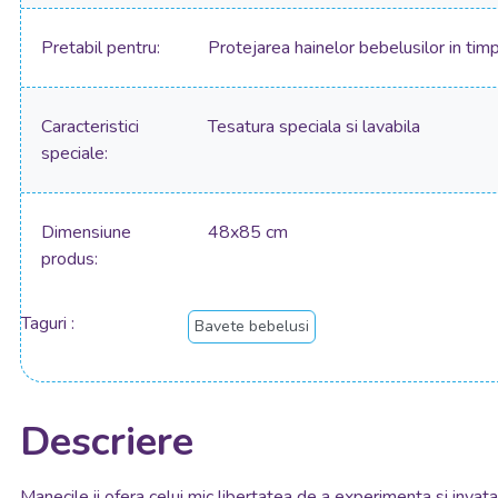
Pretabil pentru
Protejarea hainelor bebelusilor in timpu
Caracteristici
Tesatura speciala si lavabila
speciale
Dimensiune
48x85 cm
produs
Taguri
Bavete bebelusi
Descriere
Manecile ii ofera celui mic libertatea de a experimenta si invata