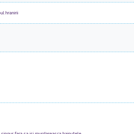
l hranirii
 singur fara sa isi murdareasca hainutele.