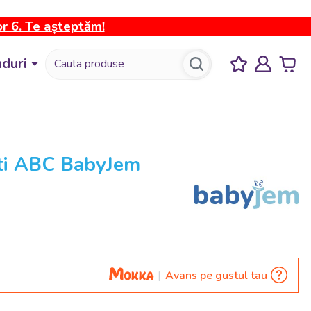
or 6. Te așteptăm!
duri
ati ABC BabyJem
Avans pe gustul tau