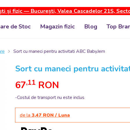
ti și fizic — București, Valea Cascadelor 21S, Sect
dare de Stoc
Magazin fizic
Blog
Top Bran
are
Sort cu maneci pentru activitati ABC BabyJem
Sort cu maneci pentru activit
,11
67
RON
-Costul de transport nu este inclus
de la
3,47 RON / Luna