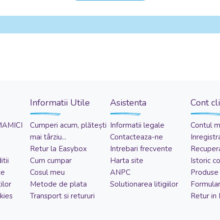
Informatii Utile
Asistenta
Cont cl
MAMICI
Cumperi acum, plătești
Informatii legale
Contul 
mai târziu...
Contacteaza-ne
Inregistr
Retur la Easybox
Intrebari frecvente
Recupera
tii
Cum cumpar
Harta site
Istoric 
te
Cosul meu
ANPC
Produse 
ilor
Metode de plata
Solutionarea litigiilor
Formular
kies
Transport si retururi
Retur in