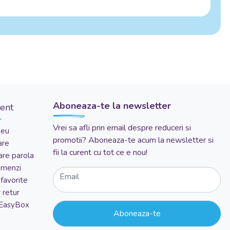
Aboneaza-te la newsletter
ient
Vrei sa afli prin email despre reduceri si
meu
promotii? Aboneaza-te acum la newsletter si
are
fii la curent cu tot ce e nou!
re parola
comenzi
Email
favorite
 retur
 EasyBox
Aboneaza-te