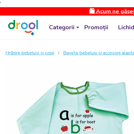
'
🛍️ Acum ne găseș
Categorii
Promoții
Lichi
Hrănire bebeluși și copii
Bavete bebelusi si accesorii alapt