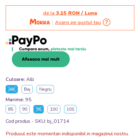
de la
3,15 RON / Luna
Avans pe gustul tau
Cumpara acum,
plateste mai tarziu
Afiseaza mai mult
Culoare:
Alb
Alb
Bej
Negru
Marime:
95
85
90
95
100
105
Cod produs - SKU
bj_01714
Produsul este momentan indisponibil in magazinul nostru.