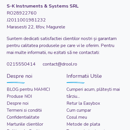
S-K Instruments & Systems SRL
RO28922760
J2011001981232
Marasesti 22, Ilfov, Magurele
Suntem dedicati satisfactiei clientilor nostri și garantam
pentru calitatea produsele pe care vi le oferim. Pentru
mai multe informatii, nu ezitati să ne contactati:
0215550414 contact@drool.ro
Despre noi
Informatii Utile
BLOG pentru MAMICI
Cumperi acum, plătești mai
Produse NOI
târziu...
Despre noi
Retur la Easybox
Termeni si conditii
Cum cumpar
Confidentialitate
Cosul meu
Marturiile clientilor
Metode de plata