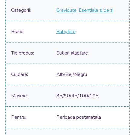
Categorii
Graviduțe
,
Esențiale zi de zi
Brand
BabyJem
Tip produs
Sutien alaptare
Culoare
Alb/Bej/Negru
Marime
85/90/95/100/105
Pentru
Perioada postanatala