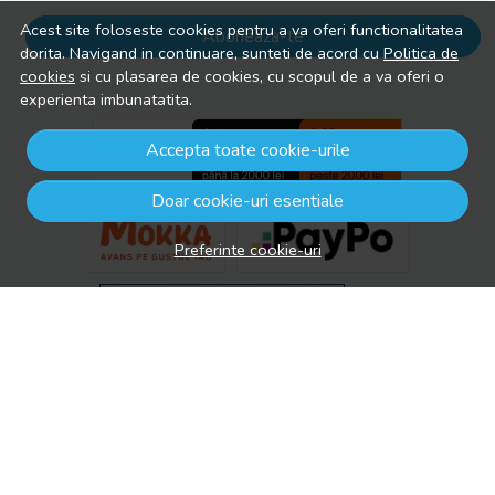
Acest site foloseste cookies pentru a va oferi functionalitatea
Aboneaza-te
dorita. Navigand in continuare, sunteti de acord cu
Politica de
cookies
si cu plasarea de cookies, cu scopul de a va oferi o
experienta imbunatatita.
Accepta toate cookie-urile
Doar cookie-uri esentiale
Preferinte cookie-uri