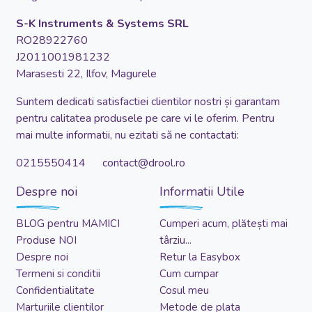
S-K Instruments & Systems SRL
RO28922760
J2011001981232
Marasesti 22, Ilfov, Magurele
Suntem dedicati satisfactiei clientilor nostri și garantam
pentru calitatea produsele pe care vi le oferim. Pentru
mai multe informatii, nu ezitati să ne contactati:
0215550414 contact@drool.ro
Despre noi
Informatii Utile
BLOG pentru MAMICI
Cumperi acum, plătești mai
Produse NOI
târziu...
Despre noi
Retur la Easybox
Termeni si conditii
Cum cumpar
Confidentialitate
Cosul meu
Marturiile clientilor
Metode de plata