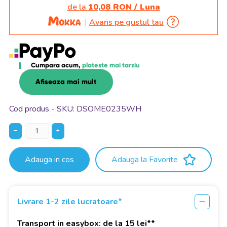
de la
10,08 RON / Luna
Avans pe gustul tau
Cumpara acum,
plateste mai tarziu
Afiseaza mai mult
Cod produs - SKU
DSOME0235WH
−
+
Adauga in cos
Adauga la Favorite
Livrare 1-2 zile lucratoare*
Transport in easybox: de la 15 lei**