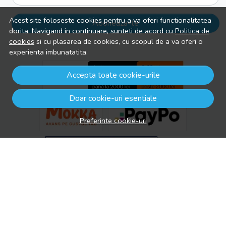
Acest site foloseste cookies pentru a va oferi functionalitatea
Aboneaza-te
dorita. Navigand in continuare, sunteti de acord cu
Politica de
cookies
si cu plasarea de cookies, cu scopul de a va oferi o
experienta imbunatatita.
Accepta toate cookie-urile
Doar cookie-uri esentiale
Preferinte cookie-uri